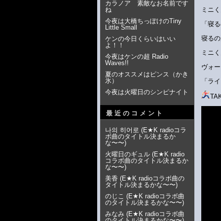
カラノア 素敵なお名前です
ね
ミニく
今夜は大橋ちっぽけのTiny
「寝る
Little Small
寝るの
ケンの今日くらいはいい
よ！！
ミニく
今夜はケンの超 Radio
Waves!!
ヴォー
夏のオススメはピンス（かき
氷）
「ライ
今夜は火曜日のシンピナイト
TA
最近のコメント
나의 히어로
(
E★K radioコラ
ボ曲のタイトル決まるか
な〜〜
)
火曜日のギュル
(
E★K radio
コラボ曲のタイトル決まるか
な〜〜
)
美香
(
E★K radioコラボ曲の
タイトル決まるかな〜〜
)
のじこ
(
E★K radioコラボ曲
のタイトル決まるかな〜〜
)
みなみ
(
E★K radioコラボ曲
のタイトル決まるかな〜〜
)