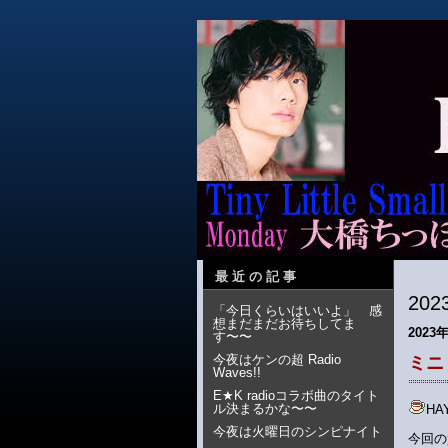
最近の記事
20
「今日くらいはいいよ」 感
想まだまだお待ちしてま
2023
す〜〜
今夜はケンの超 Radio
ミニ
Waves!!
E★K radioコラボ曲のタイト
ル決まるかな〜〜
H
今夜は火曜日のシンピナイト
今回の