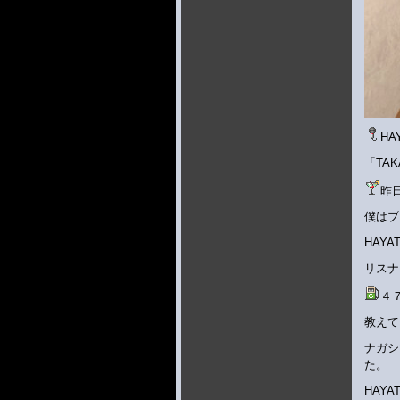
HA
「TA
昨
僕はブ
HAY
リスナ
４
教えて
ナガシ
た。
HAY