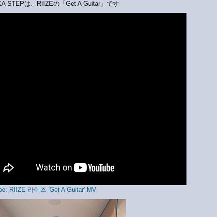
KA STEPは、RIIZEの「Get A Guitar」です
e: RIIZE 라이즈 'Get A Guitar' MV