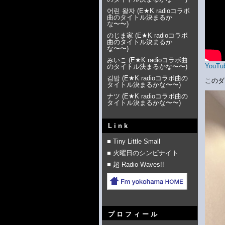
어린 왕자
(
E★K radioコラボ
曲のタイトル決まるか
な〜〜
)
のじま家
(
E★K radioコラボ
曲のタイトル決まるか
な〜〜
)
みいこ
(
E★K radioコラボ曲
YouTub
のタイトル決まるかな〜〜
)
김밥
(
E★K radioコラボ曲の
このダ
タイトル決まるかな〜〜
)
ナツ
(
E★K radioコラボ曲の
タイトル決まるかな〜〜
)
Link
■ Tiny Little Small
■ 火曜日のシンピナイト
■ 超 Radio Waves!!
プロフィール