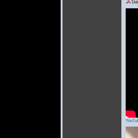
TA
YouTub