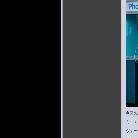
今回の
ミニく
ヴォー