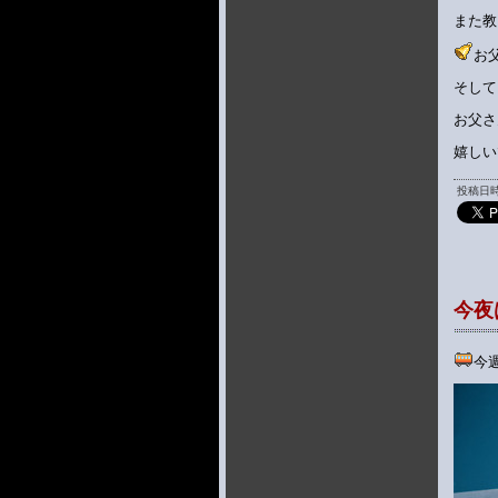
また教
お
そして
お父さ
嬉しい
投稿日時 
今夜は
今