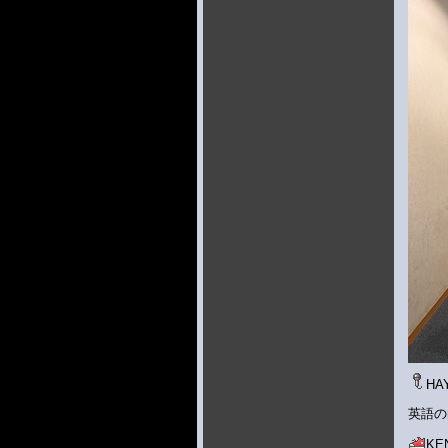
HA
英語の
K