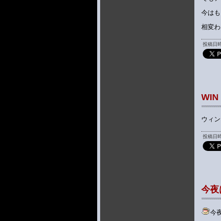
今はも
相変わ
投稿日時 
WI
ウィン
投稿日時 
今夜
今