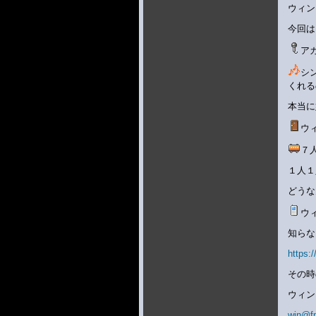
ウィン
今回は
ア
シ
くれる
本当に
ウ
７
１人１
どうな
ウ
知らな
https
その時
ウィン
win@f