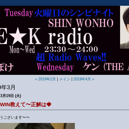
« 2019年2月
|
メイン
|
2019年4月 »
19年3月
年3月19日 (火)
N WIN教えて〜正解は🍓
うございます〜〜