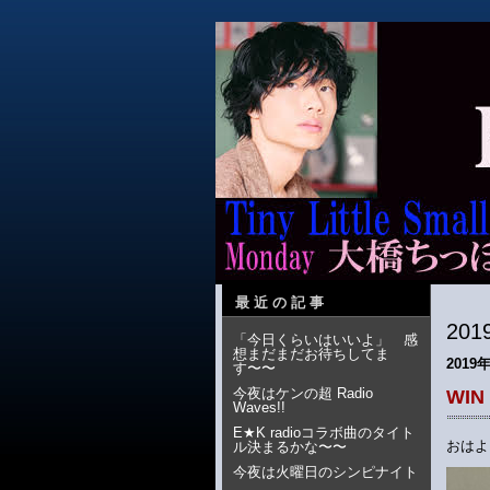
最近の記事
20
「今日くらいはいいよ」 感
想まだまだお待ちしてま
2019
す〜〜
今夜はケンの超 Radio
WI
Waves!!
E★K radioコラボ曲のタイト
おはよ
ル決まるかな〜〜
今夜は火曜日のシンピナイト