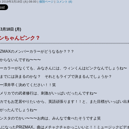
2019年3月19日 (火) 08:00
|
個別ページ
|
コメント (4)
年3月18日 (月)
ンちゃんピンク？
RIZMAXのメンバーカラーがどうなるか？？？
からないんですね〜〜〜
ーカラーがなくても、みなさんには、ウィンくんはピンクなんでしょうね〜
までには決まるのかな？ それともライブで決まるんでしょうか？
ー澤井早く決めてください！！笑
アメリカでの武者修行は、刺激がいっぱいだったんですね〜
カでもお芝居やりたいから、英語頑張ります！！と、また目標がいっぱい出
がったんでしょうね〜
ンスタのでかい〜〜〜お肉は、みんなで食べたそうですよ笑
人になったPRIZMAX。曲はメチャクチャかっこいいと！！ミュージックビデ