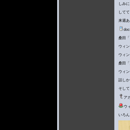
しみに
してて
来週あ
d
桑田「
ウィン
ウィン
桑田「
ウィン
話しか
そして
アカ
ウ
いろん