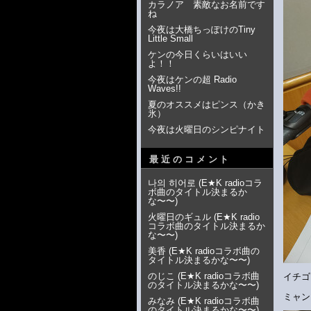
カラノア 素敵なお名前です
ね
今夜は大橋ちっぽけのTiny
Little Small
ケンの今日くらいはいい
よ！！
今夜はケンの超 Radio
Waves!!
夏のオススメはピンス（かき
氷）
今夜は火曜日のシンピナイト
最近のコメント
나의 히어로
(
E★K radioコラ
ボ曲のタイトル決まるか
な〜〜
)
火曜日のギュル
(
E★K radio
コラボ曲のタイトル決まるか
な〜〜
)
美香
(
E★K radioコラボ曲の
タイトル決まるかな〜〜
)
のじこ
(
E★K radioコラボ曲
イチゴ
のタイトル決まるかな〜〜
)
ミャン
みなみ
(
E★K radioコラボ曲
のタイトル決まるかな〜〜
)