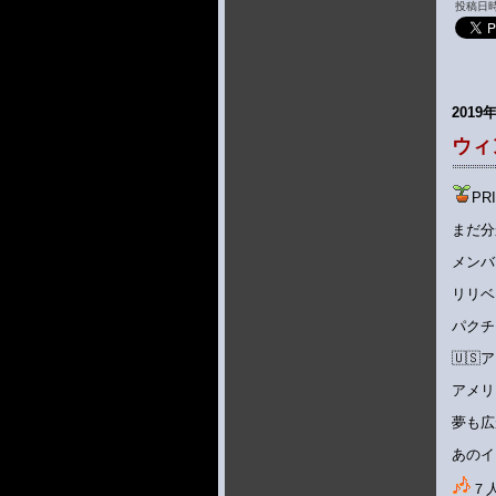
投稿日時 
2019
ウィ
P
まだ分
メンバ
リリベ
パクチ
🇺
アメリ
夢も広
あのイ
７