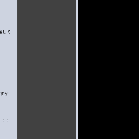
援して
ますが
！！！