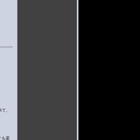
来て、
オも楽