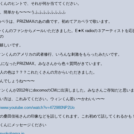
くんのヒントで、それが何か当ててください。
、簡単かも〜〜〜うふふふふふふふふ
カペラは、PRIZMAXのあの曲です。初めてアカペラで歌います。
ンくんのファンからメールいただきました。E★K radioの３アーティストを応
の
嬉しいです。
ィンくんのアメリカの武者修行、いろんな刺激をもらったみたいです。
人になったPRIZMAX。みなさんから色々質問がきています。
人の色は？？？これたくさんの方からいただきました。
んでしょうね〜〜〜
ィンくんが2012年にdocomoのCMに出演しました。みなさんご存知だと思い
い方は、これみてください。ウィンくん若い〜かわいい〜〜
://www.youtube.com/watch?v=472980NP2Uo
の桑田佳祐さんの印象などを話してくれます。これ初めて話してくれるかも
くんにメッセージください
myokohama.jp