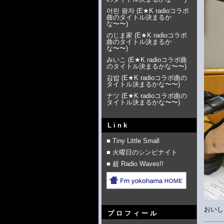
어린 왕자
(
E★K radioコラボ
曲のタイトル決まるか
な〜〜
)
のじま家
(
E★K radioコラボ
曲のタイトル決まるか
な〜〜
)
みいこ
(
E★K radioコラボ曲
のタイトル決まるかな〜〜
)
김밥
(
E★K radioコラボ曲の
タイトル決まるかな〜〜
)
ナツ
(
E★K radioコラボ曲の
タイトル決まるかな〜〜
)
Link
■ Tiny Little Small
■ 火曜日のシンピナイト
■ 超 Radio Waves!!
おいし
プロフィール