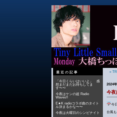
« 
最近の記事
「今日くらいはいいよ」 感
2024
想まだまだお待ちしてま
す〜〜
今夜
今夜はケンの超 Radio
Waves!!
E★K radioコラボ曲のタイト
今
ル決まるかな〜〜
台風も
今夜は火曜日のシンピナイト