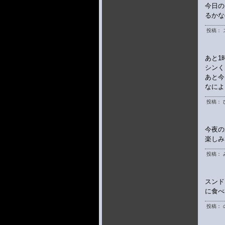
今日の
るかなo
投稿： 
あと1時
シンく
あと今
なによ
投稿： 
今夜の
楽しみ
投稿： 
スンド
に食べ
投稿： 