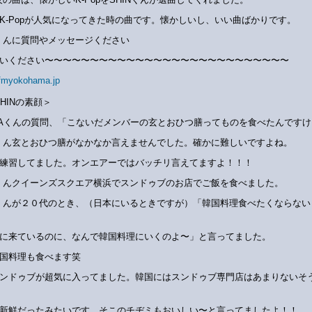
K-Popが人気になってきた時の曲です。懐かしいし、いい曲ばかりです。
Nくんに質問やメッセージください
いください〜〜〜〜〜〜〜〜〜〜〜〜〜〜〜〜〜〜〜〜〜〜〜〜〜〜〜
fmyokohama.jp
SHINの素顔＞
NAくんの質問、「こないだメンバーの玄とおひつ膳ってものを食べたんですけ
Nくん玄とおひつ膳がなかなか言えませんでした。確かに難しいですよね。
練習してました。オンエアーではバッチリ言えてますよ！！！
Nくんクイーンズスクエア横浜でスンドゥブのお店でご飯を食べました。
Nくんが２０代のとき、（日本にいるときですが）「韓国料理食べたくならない
に来ているのに、なんで韓国料理にいくのよ〜」と言ってました。
国料理も食べます笑
ンドゥブが超気に入ってました。韓国にはスンドゥブ専門店はあまりないそ
新鮮だったみたいです。そこのチヂミもおいしい〜と言ってましたよ！！