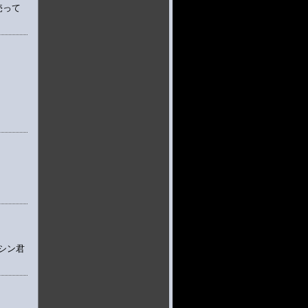
売って
！シン君