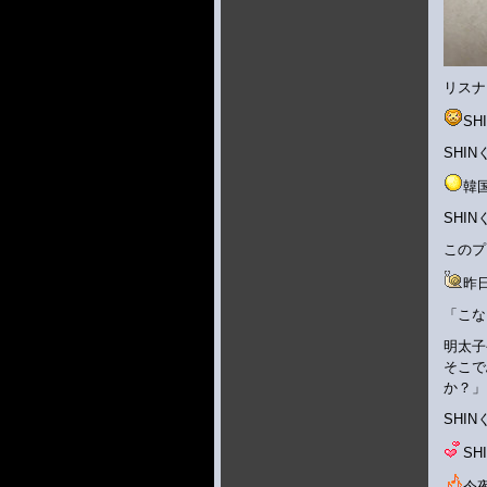
リスナ
S
SHI
韓
SHI
このプ
昨
「こな
明太子
そこで
か？」
SHI
S
今