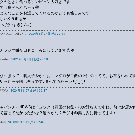
クのときに食べるソンピョン大好きです
でも食べられちゃう😆
どんなことをお話してくれるのかとても愉しみです
しいKPOPも❤
んだいすき(⁠ ⁠ꈍ⁠ᴗ⁠ꈍ⁠)
おやつはさつまいも |
2024年8月27日 (火) 22:43
んラジオ📻今日も楽しみにしています😊💖
umiho |
2024年8月27日 (火) 22:38
ひつ膳って、明太子やかつお、マグロがご飯の上にのってて、お茶をいれて
もの…めっちゃ美味しそうです♪食べてみたーい٩(^‿^)۶
유자차 |
2024年8月27日 (火) 22:37
ャパンチャNEWSはチュソク（韓国のお盆）のお話なんですね。前はお店お
て言ってなかったかな？違うかな？ラジオ📻楽しみに待ってます♪
KJ |
2024年8月27日 (火) 22:34