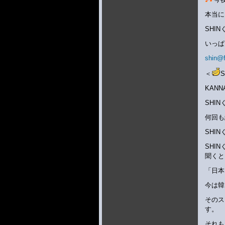
本当に
SHI
いっぱ
shin@
＜
KAN
SHI
何回も
SHI
SHI
聞くと
「日本
今は韓
そのス
す。
それも