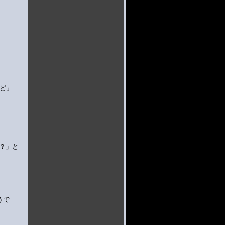
ど」
？」と
うで