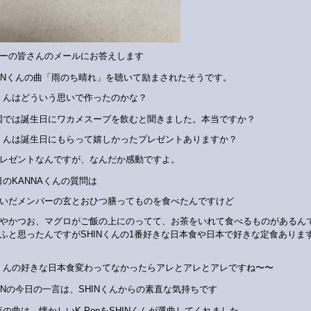
ーの皆さんのメールにお答えします
HINくんの曲「雨のち晴れ」を聴いて励まされたそうです。
Nくんはどういう思いで作ったのかな？
国では誕生日にワカメスープを飲むと聞きました。本当ですか？
Nくんは誕生日にもらって嬉しかったプレゼントありますか？
レゼントなんですが、なんだか感動ですよ。
日のKANNAくんの質問は
いだメンバーの玄とおひつ膳ってものを食べたんですけど
やかつお、マグロがご飯の上にのってて、お茶をいれて食べるものがあるん
ふと思ったんですがSHINくんの1番好きな日本食や日本で好きな定食ありま
Nくんの好きな日本食変わってなかったらアレとアレとアレですね〜〜
HINの今日の一言は、SHINくんからの素直な気持ちです
夜の曲は、懐かしいK-PopをSHINくんが選曲してくれました。