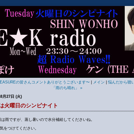
TREASUREの皆さんコメントありがとうございます〜
|
メイン
|
悩んだから聴
「雨のち晴れ」 »
年8月27日 (火)
は火曜日のシンピナイト
日は雨ですが、蒸し暑いので水分補給してくださいね。
気をつけてください。