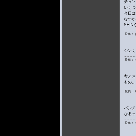
チュソ
いくつ
今日は
なつか
SHINく
投稿： 
シンく
投稿： k
玄とお
投稿： 
パンチ
なるっ
投稿： K