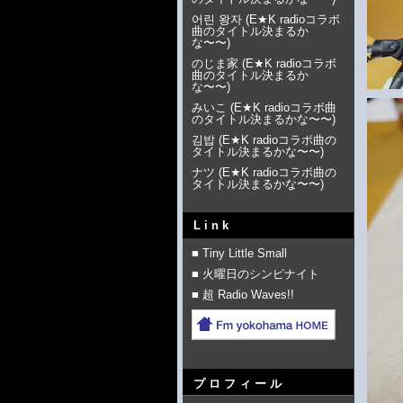
어린 왕자
(
E★K radioコラボ
曲のタイトル決まるか
な〜〜
)
のじま家
(
E★K radioコラボ
曲のタイトル決まるか
な〜〜
)
みいこ
(
E★K radioコラボ曲
のタイトル決まるかな〜〜
)
김밥
(
E★K radioコラボ曲の
タイトル決まるかな〜〜
)
ナツ
(
E★K radioコラボ曲の
タイトル決まるかな〜〜
)
Link
■ Tiny Little Small
■ 火曜日のシンピナイト
■ 超 Radio Waves!!
プロフィール