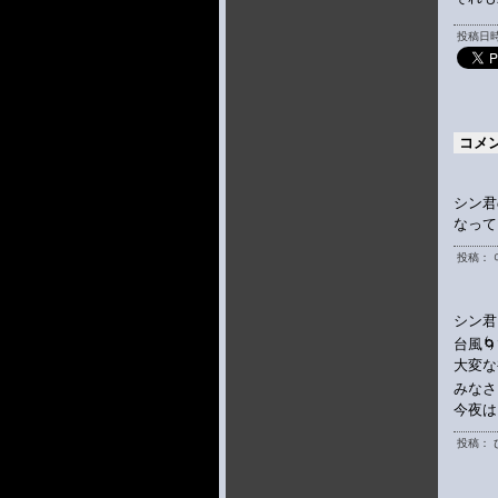
投稿日時 
コメ
シン君
なって
投稿： 
シン君
台風
大変な
みなさ
今夜は
投稿： 