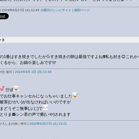
2024年8月27日 (火) 12:45
火曜日のシンピナイト
|
個別ページ
ント
の1番はすき焼きでしたか💦すき焼きの卵は最強ですよね❣️私も好き😊これか
くるから、お鍋🍲楽しみです🩷
어린 왕자 |
2024年9月 2日 (月) 12:49
안녕
でお仕事キャンセルになっちゃいました
被害(ひがい)が出なければいいのですが
まどうぞご無事(ぶじ)で
とりま📻シン君の声で癒(いや)されます
ひろしまの赤い목미 |
2024年8月27日 (火) 23:21