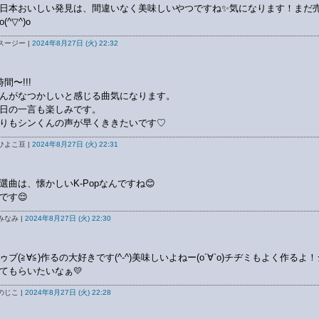
日本おいしい発見は、間違いなく美味しいやつですね✨気になります！まだ
(^▽^)o
スージー |
2024年8月27日 (火) 22:32
間〜!!!
んがなつかしいと感じる曲気になります。
日の一言も楽しみです。
りもシンくんの声が早くききたいです♡
ひよこ豆 |
2024年8月27日 (火) 22:31
選曲は、懐かしいK-Popなんですね😊
です😌
みなみ |
2024年8月27日 (火) 22:30
ゥブ(≧∀≦)作るの大好きです(^-^)美味しいよねー(о´∀`о)チヂミもよく作るよ
てもらいたいなぁ💛
のじこ |
2024年8月27日 (火) 22:28