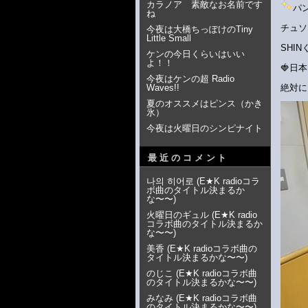
カラノア 素敵なお名前です
パ
ね
チュ
今夜は大橋ちっぽけのTiny
Little Small
SHI
ケンの今日くらいはいい
よ！！
🍓日
今夜はケンの超 Radio
Waves!!
絶対に
夏のオススメはピンス（かき
氷）
今夜は火曜日のシンピナイト
最近のコメント
나의 히어로
(
E★K radioコラ
ボ曲のタイトル決まるか
な〜〜
)
火曜日のギュル
(
E★K radio
コラボ曲のタイトル決まるか
な〜〜
)
美香
(
E★K radioコラボ曲の
タイトル決まるかな〜〜
)
のじこ
(
E★K radioコラボ曲
のタイトル決まるかな〜〜
)
みなみ
(
E★K radioコラボ曲
のタイトル決まるかな〜〜
)