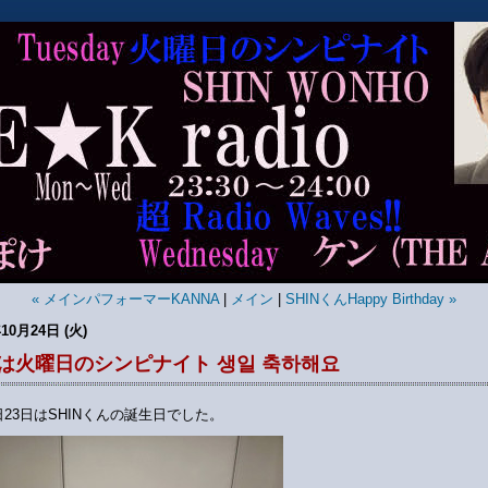
« メインパフォーマーKANNA
|
メイン
|
SHINくんHappy Birthday »
10月24日 (火)
は火曜日のシンピナイト 생일 축하해요
日23日はSHINくんの誕生日でした。