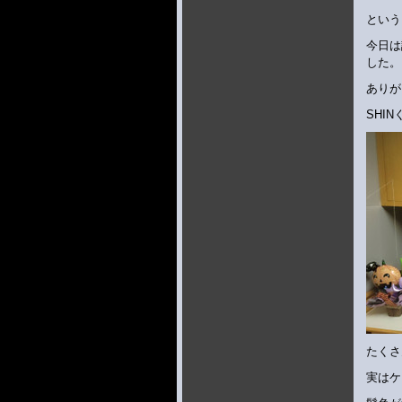
という
今日は
した。
ありが
SHI
たくさ
実はケ