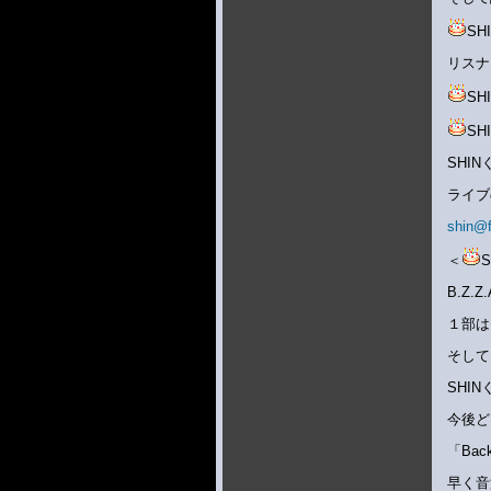
S
リスナ
S
S
SHI
ライブ
shin@
＜
B.Z
１部は
そして
SHI
今後ど
「Ba
早く音