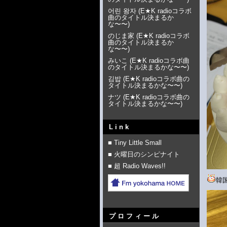
어린 왕자
(
E★K radioコラボ
曲のタイトル決まるか
な〜〜
)
のじま家
(
E★K radioコラボ
曲のタイトル決まるか
な〜〜
)
みいこ
(
E★K radioコラボ曲
のタイトル決まるかな〜〜
)
김밥
(
E★K radioコラボ曲の
タイトル決まるかな〜〜
)
ナツ
(
E★K radioコラボ曲の
タイトル決まるかな〜〜
)
Link
■ Tiny Little Small
■ 火曜日のシンピナイト
■ 超 Radio Waves!!
韓
プロフィール