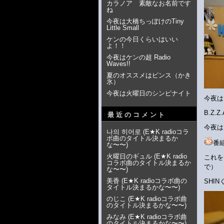
カラノア 素敵なお名前です
ね
今夜は大橋ちっぽけのTiny
Little Small
ケンの今日くらいはいい
よ！！
今夜はケンの超 Radio
Waves!!
夏のオススメはピンス（かき
氷）
今夜は火曜日のシンピナイト
今夜は
B.Z
最近のコメント
今夜は
나의 히어로
(
E★K radioコラ
ボ曲のタイトル決まるか
番
な〜〜
)
火曜日のギュル
(
E★K radio
これを
コラボ曲のタイトル決まるか
で）
な〜〜
)
美香
(
E★K radioコラボ曲の
SHI
タイトル決まるかな〜〜
)
のじこ
(
E★K radioコラボ曲
のタイトル決まるかな〜〜
)
みなみ
(
E★K radioコラボ曲
のタイトル決まるかな〜〜
)