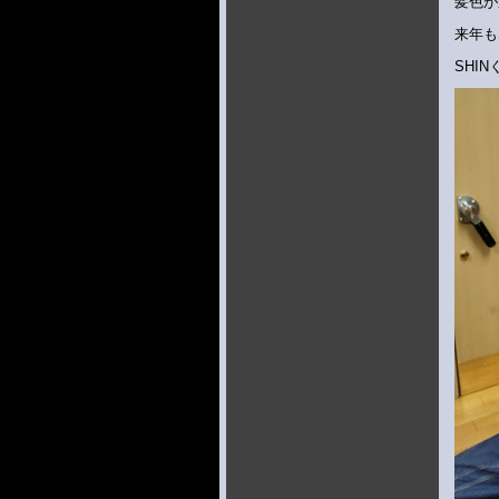
髪色が
来年も
SHI