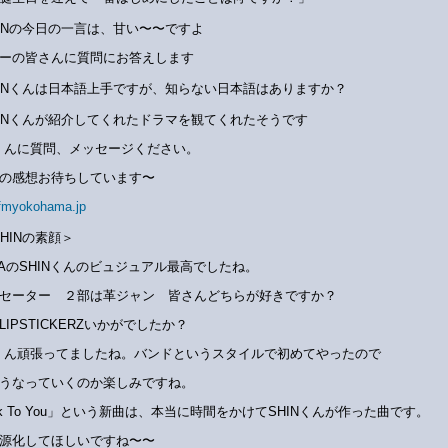
HINの今日の一言は、甘い〜〜ですよ
ーの皆さんに質問にお答えします
HINくんは日本語上手ですが、知らない日本語はありますか？
HINくんが紹介してくれたドラマを観てくれたそうです
Nくんに質問、メッセージください。
の感想お待ちしています〜
fmyokohama.jp
SHINの素顔＞
.Z.AのSHINくんのビュジュアル最高でしたね。
セーター ２部は革ジャン 皆さんどちらが好きですか？
LIPSTICKERZいかがでしたか？
Nくん頑張ってましたね。バンドというスタイルで初めてやったので
うなっていくのか楽しみですね。
ck To You」という新曲は、本当に時間をかけてSHINくんが作った曲です。
源化してほしいですね〜〜