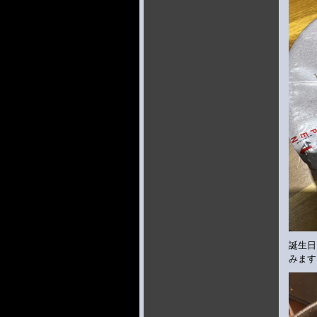
誕生日
みます