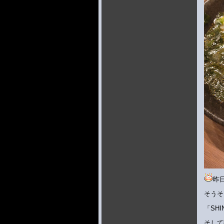
昨
そうそ
「SH
そして