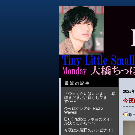
最近の記事
2023年
「今日くらいはいいよ」 感
想まだまだお待ちしてま
今夜
す〜〜
今夜はケンの超 Radio
Waves!!
昨
E★K radioコラボ曲のタイト
ル決まるかな〜〜
今夜は火曜日のシンピナイト