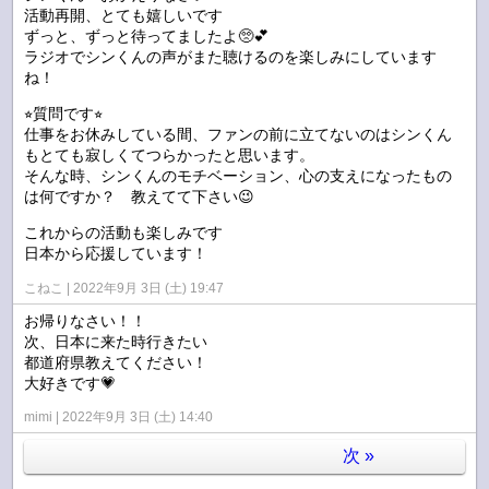
活動再開、とても嬉しいです
ずっと、ずっと待ってましたよ🥺💕
ラジオでシンくんの声がまた聴けるのを楽しみにしています
ね！
⭐︎質問です⭐︎
仕事をお休みしている間、ファンの前に立てないのはシンくん
もとても寂しくてつらかったと思います。
そんな時、シンくんのモチベーション、心の支えになったもの
は何ですか？ 教えてて下さい😉
これからの活動も楽しみです
日本から応援しています！
こねこ
2022年9月 3日 (土) 19:47
お帰りなさい！！
次、日本に来た時行きたい
都道府県教えてください！
大好きです💗
mimi
2022年9月 3日 (土) 14:40
次
»