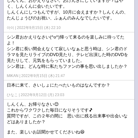
しんくん、おかえりなさい。おげんきにしていますか？はや
く、しんくんに会いたいです。
しんくんにしつもんですが、10月に会えますか？しんくんの、
たんじょうびのお祝い、ふぁんのみんなでしたいです。
아이
2022年9月15日 (木) 22:10
シン君おかえりなさい(^o^)帰って来るのを楽しみに待ってた
よ！
シン君に長い間会えなくて寂しいなぁと思う時は、シン君のド
ラマを見たりライブのDVD見たり、テレビ出演した時のDVDを
見たりして、元気をもらっていました。
シン君は、どんな時に私たちファンの事を思い出しましたか？
MIKAN
2022年9月15日 (木) 21:47
日本に来て、さいしょにたべたいものはなんですか？
ひなこ
2022年9月12日 (月) 23:03
しんくん、お帰りなさい😊
これからワクワクした毎日になりそうです🎵
質問ですが、この２年の間に 思い出に残る出来事や出会いな
どはありましたか？
また、楽しいお話聞かせてくださいね😆