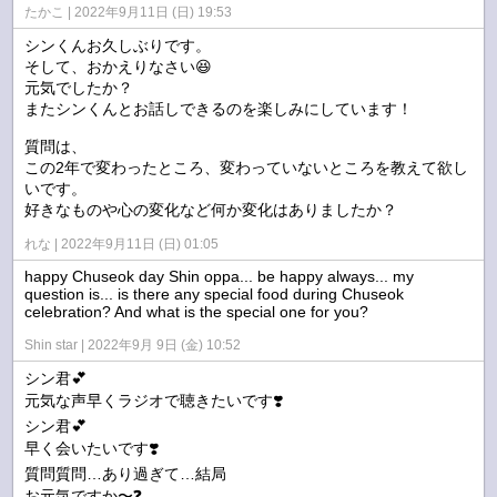
たかこ
2022年9月11日 (日) 19:53
シンくんお久しぶりです。
そして、おかえりなさい😆
元気でしたか？
またシンくんとお話しできるのを楽しみにしています！
質問は、
この2年で変わったところ、変わっていないところを教えて欲し
いです。
好きなものや心の変化など何か変化はありましたか？
れな
2022年9月11日 (日) 01:05
happy Chuseok day Shin oppa... be happy always... my
question is... is there any special food during Chuseok
celebration? And what is the special one for you?
Shin star
2022年9月 9日 (金) 10:52
シン君💕
元気な声早くラジオで聴きたいです❣️
シン君💕
早く会いたいです❣️
質問質問…あり過ぎて…結局
お元気ですか〜❓