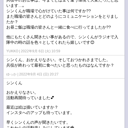
兵役中のお仕事は、今までとは全く違う環境で大変だったと思
います…｡
シンくんが職場で心がけていた事は何ですか??
また職場の皆さんとどのようにコミュニケーションをとりまし
たか？
お昼ご飯は職場の皆さんと一緒に食べに行ってましたか??
他にもたくさん聞きたい事があるので、シンくんがラジオで入
隊中の時の話を色々としてくれたら嬉しいです😊
YUKKO
2022年9月 6日 (火) 10:59
シンくん、おかえりなさい。そしておつかれさまでした。
兵役が終わって最初に食べたいと思ったものはなんですか？
ゆっか
2022年9月 4日 (日) 20:27
シンくん
おかえりなさい。
活動再開待っていました💕
最近は絵は描いていますか？
インスタへのアップも待っています。
早くシンくんの声が聞きたいです。
これからの活動楽しみにしています🍓