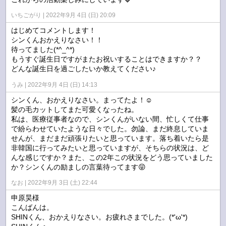
いちごがり
2022年9月 4日 (日) 20:09
はじめてコメントします！
シンくんおかえりなさい！！
待ってました(*^_^*)
もうすぐ誕生日ですがまたお祝いすることはできますか？？
どんな誕生日を過ごしたいか教えてください♪
うみ
2022年9月 4日 (日) 14:13
シンくん、おかえりなさい。まってたよ！☺️
髪の毛カットしてまた可愛くなったね。
私は、医療従事者なので、シンくんがいない間、忙しくて仕事
で紛らわせていたような日々でした。勿論、まだ終息していま
せんが、まだまだ頑張りたいと思っています。落ち着いたら是
非韓国に行ってみたいと思っていますが、そちらの状況は、ど
んな感じですか？また、この2年この状況をどう思っていました
か？シンくんの励ましの言葉待ってます😝
なお
2022年9月 3日 (土) 22:44
申原昊様
こんばんは。
SHINくん、おかえりなさい。お疲れさまでした。(*'ω'*)