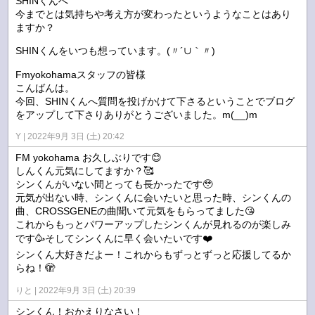
SHINくんへ
今までとは気持ちや考え方が変わったというようなことはあり
ますか？
SHINくんをいつも想っています。(〃´∪｀〃)ゞ
Fmyokohamaスタッフの皆様
こんばんは。
今回、SHINくんへ質問を投げかけて下さるということでブログ
をアップして下さりありがとうございました。m(__)m
Y
2022年9月 3日 (土) 20:42
FM yokohama お久しぶりです😊
しんくん元気にしてますか？🥰
シンくんがいない間とっても長かったです🥹
元気が出ない時、シンくんに会いたいと思った時、シンくんの
曲、CROSSGENEの曲聞いて元気をもらってました😘
これからもっとパワーアップしたシンくんが見れるのが楽しみ
です🥳そしてシンくんに早く会いたいです❤️
シンくん大好きだよー！これからもずっとずっと応援してるか
らね！🫣
りと
2022年9月 3日 (土) 20:39
シンくん！おかえりなさい！