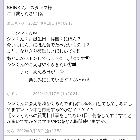
SHINくん、スタッフ様
ご自愛くださいね。
まぁちゃん
2022年9月19日 (月) 09:17
シンくん🍬
シンくん？お誕生日…韓国？にほん？
今いちばん、にほん食でたべたいものは？
また。なりきり彼氏しとほしいです❗❕
あと…かべドンしてほし〜ෆ⁠╹⁠ ⁠.̮⁠ ⁠╹⁠ෆです💝
シンくんのこえはやくききたい👂📻
また…あえる日が…😊
楽しみにしています！♡⁠˖⁠꒰⁠ᵕ⁠༚⁠ᵕ⁠⑅⁠꒱
かずママ
2022年9月17日 (土) 20:21
シンくんに会える時がくるんですね(*⸝⸝ᵒ̴̶̷ᴗᵒ̴̶̷⸝⸝ )とても楽しみにし
てます♡ラジオも再開するのかな？？？？？
【シンくんへの質問】仕事をしてない1日、何をしてすごすこと
が多いですか？スマホやPCをなん時間使いますか。
めろ
2022年9月16日 (金) 13:58