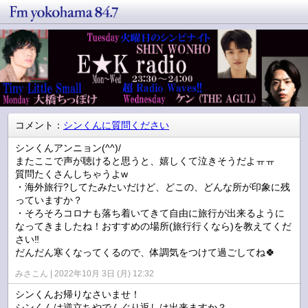
コメント：
シンくんに質問ください
シンくんアンニョン(^^)/
またここで声が聴けると思うと、嬉しくて泣きそうだよㅠㅠ
質問たくさんしちゃうよw
・海外旅行?してたみたいだけど、どこの、どんな所が印象に残
っていますか？
・そろそろコロナも落ち着いてきて自由に旅行が出来るように
なってきましたね！おすすめの場所(旅行行くなら)を教えてくだ
さい‼️
だんだん寒くなってくるので、体調気をつけて過ごしてね🍀
みさこん
2022年10月 3日 (月) 12:32
シンくんお帰りなさいませ！
シンくんは逆立ちやでんぐり返しは出来ますか？