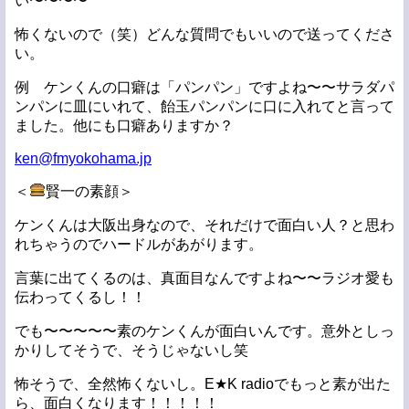
い〜〜〜〜
怖くないので（笑）どんな質問でもいいので送ってくださ
い。
例 ケンくんの口癖は「パンパン」ですよね〜〜サラダパ
ンパンに皿にいれて、飴玉パンパンに口に入れてと言って
ました。他にも口癖ありますか？
ken@fmyokohama.jp
＜
賢一の素顔＞
ケンくんは大阪出身なので、それだけで面白い人？と思わ
れちゃうのでハードルがあがります。
言葉に出てくるのは、真面目なんですよね〜〜ラジオ愛も
伝わってくるし！！
でも〜〜〜〜〜素のケンくんが面白いんです。意外としっ
かりしてそうで、そうじゃないし笑
怖そうで、全然怖くないし。E★K radioでもっと素が出た
ら、面白くなります！！！！！