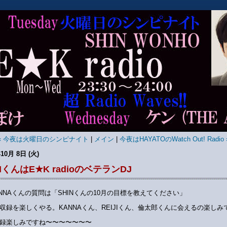
« 今夜は火曜日のシンピナイト
|
メイン
|
今夜はHAYATOのWatch Out! Radio 
10月 8日 (火)
NくんはE★K radioのベテランDJ
ANNAくんの質問は「SHINくんの10月の目標を教えてください」
収録を楽しくやる。KANNAくん、REIJIくん、倫太郎くんに会えるの楽しみ
録楽しみですね〜〜〜〜〜〜〜