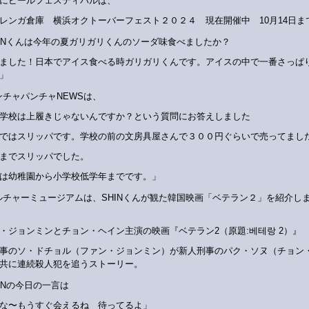
にビールフェスティバルは、
レンガ倉庫 横浜オクトーバーフェスト２０２４ 現在開催中 10月14日ま
HINくんは今年の夏ガリガリくんのソーダ味食べましたか？
ました！日本でアイス食べる時ガリガリくんです。アイスの中で一番さっぱ
」
ンチャパンチャNEWSは、
学校は上履きじゃないんですか？という質問にお答えしました
ではスリッパです。学校の前の文房具屋さんで３００円ぐらいで売ってまし
までスリッパでした。
は幼稚園から小学校低学年までです。」
ルチャーミュージアムは、SHINくんが観た韓国映画「ベテラン２」を紹介し
・ジョンミンとチョン・ヘイン主演の映画『ベテラン2（原題:베테랑 2）』
事のソ・ドチョル（ファン・ジョンミン）が新人刑事のパク・ソヌ（チョン
共に連続殺人犯を追うストーリー。
HINの今日の一言は
な〜もうすぐ会えるね 待ってるよ」