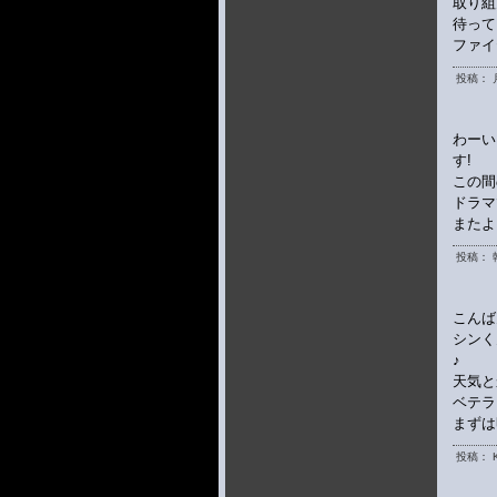
取り組
待って
ファイ
投稿： 
わーい
す!
この間
ドラマ
またよ
投稿： 
こんば
シンく
♪
天気と
ベテラ
まずは
投稿： K