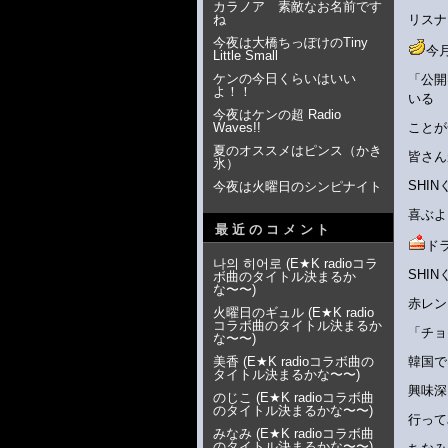
カラノア 素敵なお名前です
ね
リスナ
今夜は大橋ちっぽけのTiny
今
Little Small
ケンの今日くらいはいい
「公開
よ！！
いる
今夜はケンの超 Radio
Waves!!
ことが
夏のオススメはピンス（かき
皆さん
氷）
SHI
今夜は火曜日のシンピナイト
喜ぶよ
最近のコメント
ド
나의 히어로
(
E★K radioコラ
SHI
ボ曲のタイトル決まるか
な〜〜
)
赤レン
火曜日のギュル
(
E★K radio
コラボ曲のタイトル決まるか
「チョ
な〜〜
)
美香
(
E★K radioコラボ曲の
韓国で
タイトル決まるかな〜〜
)
興味深
のじこ
(
E★K radioコラボ曲
のタイトル決まるかな〜〜
)
行って
みなみ
(
E★K radioコラボ曲
のタイトル決まるかな〜〜
)