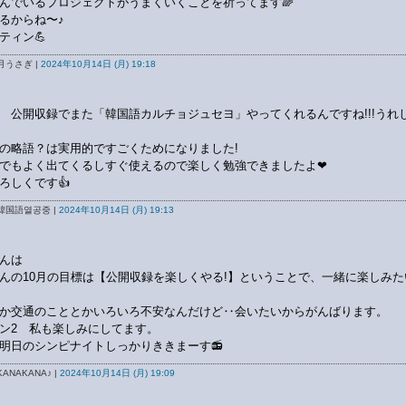
んでいるプロジェクトがうまくいくことを祈ってます🌈
るからね〜♪
ティン💪
月うさぎ |
2024年10月14日 (月) 19:18
 公開収録でまた「韓国語カルチョジュセヨ」やってくれるんですね!!!うれ
の略語？は実用的ですごくためになりました!
でもよく出てくるしすぐ使えるので楽しく勉強できましたよ❤
ろしくです👍
韓国語열공중 |
2024年10月14日 (月) 19:13
んは
んの10月の目標は【公開収録を楽しくやる!】ということで、一緒に楽しみた
か交通のこととかいろいろ不安なんだけど‥会いたいからがんばります。
ン2 私も楽しみにしてます。
明日のシンピナイトしっかりききまーす📻️
ANAKANA♪ |
2024年10月14日 (月) 19:09