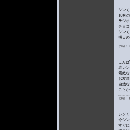
シンく
10月
ラジオ
チョコ
シンく
明日の
投稿： a
こんば
赤レン
素敵な
お友達
自然な
こらか
投稿： 
シンく
今シン
すぐに