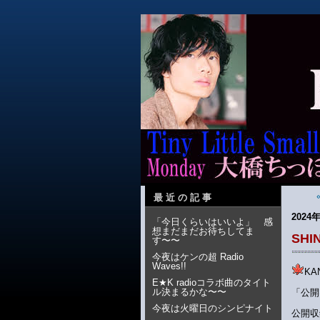
最近の記事
2024年
「今日くらいはいいよ」 感
想まだまだお待ちしてま
SHI
す〜〜
今夜はケンの超 Radio
Waves!!
K
E★K radioコラボ曲のタイト
ル決まるかな〜〜
「公開
今夜は火曜日のシンピナイト
公開収