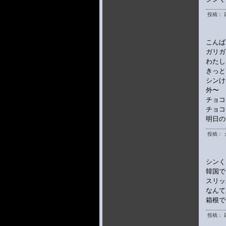
投稿： 
こんば
ガリガ
わたし
きっと
シンけ
外〜
チョコ
チョコ
明日の
投稿： 
シンく
韓国で
スリッ
なんて
箱根で
投稿： 