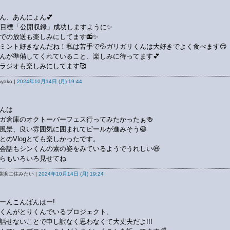
ん、あんにょん💕
の目標「公開収録」成功しますように✨
での放送も楽しみにしてます📻✨
ミント好きなんだね！私は苦手で💦ガリガリくんは大好きでよく食べます😊
んが準備してくれていること、楽しみに待ってます💕
ラジオも楽しみにしてます🥰
yako |
2024年10月14日 (月) 19:44
んは
ガ倉庫のオクトーバーフェス行ってみたかったぁ🍻
風景、良い雰囲気に囲まれてピールが進みそう😆
とのVlogとても楽しかったです。
会話もシンくんの素の姿をみているようでうれしい😆
らもいろいろ見せてね
横浜に住みたい |
2024年10月14日 (月) 19:24
ーんこんばんはー!
くんがとりくんでいるプロジェクト、
話せないことで申し訳なく思わなくて大丈夫だよ!!!