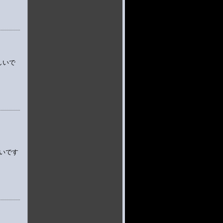
しいで
いです