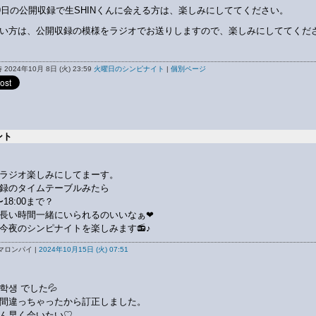
19日の公開収録で生SHINくんに会える方は、楽しみにしててください。
い方は、公開収録の模様をラジオでお送りしますので、楽しみにしててくだ
2024年10月 8日 (火) 23:59
火曜日のシンピナイト
|
個別ページ
ント
ラジオ楽しみにしてまーす。
録のタイムテーブルみたら
0〜18:00まで？
長い時間一緒にいられるのいいなぁ❤
今夜のシンピナイトを楽しみます📻️♪
マロンパイ |
2024年10月15日 (火) 07:51
학생 でした💦
間違っちゃったから訂正しました。
ん早く会いたい♡