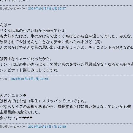
四つ葉のクローバー |
2024年10月14日 (月) 19:57
んはー
リくんは私の小さい時から売ってたよ
も大好きだけど、氷のかけらでよくくちびるから血を流してました、みんな
改良されて今はそんなことなく安全に食べられるけど（笑）
んのおかげでそんな昔の思い出がよみがえったよ。チョコミントも好きなの
は苦手なイメージだったから。
ミントは口の中がさっぱりして甘いものを食べた罪悪感がなくなるから好き✌
シンピナイト楽しみにしてますね
カウル |
2024年10月14日 (月) 19:55
んアンニョン🍀
は校内では핫생（学生）スリッパっていいですね。
パならサイズの余裕があるから、成長するたびに買い替えなくていいかも😁
主婦目線の感想でした。
会いたいよ〜❤❤❤
四つ葉のクローバー |
2024年10月14日 (月) 19:50