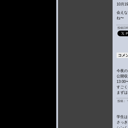
10月
会えな
ね〜
投稿日時 
コメ
今夜の
公開収
13:0
すごく
まずは
投稿： 
学生は
さっき
シンく