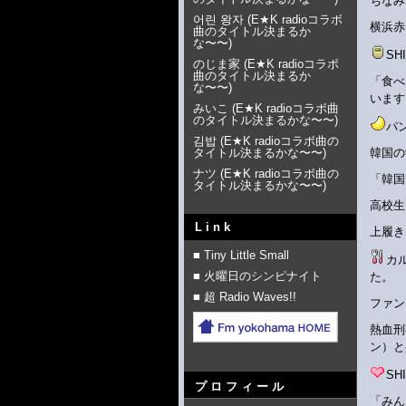
ちなみ
어린 왕자
(
E★K radioコラボ
横浜赤
曲のタイトル決まるか
な〜〜
)
S
のじま家
(
E★K radioコラボ
曲のタイトル決まるか
「食べ
な〜〜
)
います
みいこ
(
E★K radioコラボ曲
のタイトル決まるかな〜〜
)
パ
김밥
(
E★K radioコラボ曲の
タイトル決まるかな〜〜
)
韓国の
ナツ
(
E★K radioコラボ曲の
「韓国
タイトル決まるかな〜〜
)
高校生
Link
上履き
■ Tiny Little Small
カ
■ 火曜日のシンピナイト
た。
■ 超 Radio Waves!!
ファン
熱血刑
ン）と
S
プロフィール
「みん