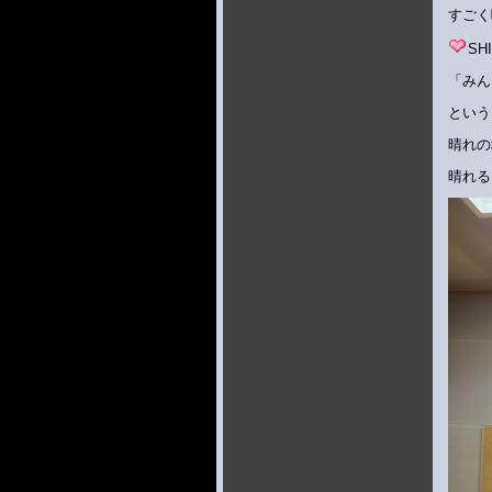
すごく
S
「みん
という
晴れの
晴れる