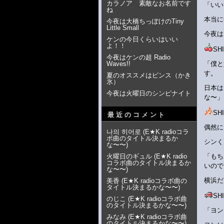
カラノア 素敵なお名前です
「いい
ね
本当に
今夜は大橋ちっぽけのTiny
Little Small
今夜は
ケンの今日くらいはいい
よ！！
S
今夜はケンの超 Radio
Waves!!
「僕と
す。
夏のオススメはピンス（かき
氷）
日本は
今夜は火曜日のシンピナイト
な〜」
S
最近のコメント
偶然に
나의 히어로
(
E★K radioコラ
ボ曲のタイトル決まるか
シンく
な〜〜
)
火曜日のギュル
(
E★K radio
「もち
コラボ曲のタイトル決まるか
いので
な〜〜
)
横浜だ
美香
(
E★K radioコラボ曲の
タイトル決まるかな〜〜
)
S
のじこ
(
E★K radioコラボ曲
のタイトル決まるかな〜〜
)
「ヨン
みなみ
(
E★K radioコラボ曲
のタイトル決まるかな〜〜
)