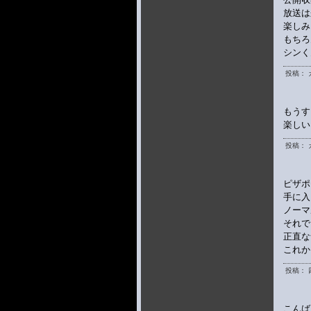
放送は
楽しみ
もちろ
シンく
投稿： 
もうす
楽しい
投稿： 
ピザポ
手に入
ノーマ
それで
正直な
これか
投稿： 
こんば