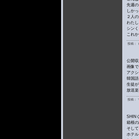
先週の
しかっ
２人の
わたし
シンく
これか
投稿： 
公開収
画像で
アクシ
韓国語
生徒が
放送楽
投稿： 
SHIN
箱根の
そして
ホテル