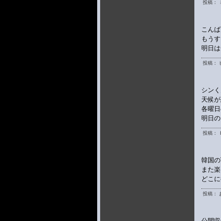
投稿： 
こんば
もうす
明日は
投稿： 
シンく
天候が
各曜日
明日の
投稿： Ｅ
韓国の
また楽
どこに
投稿： 
公開収