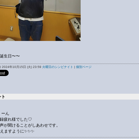
誕生日〜〜
2024年10月15日 (火) 23:59
火曜日のシンピナイト
|
個別ページ
ント
くーん
録疲れ様でした♡
声が聞けることがしあわせです。
会えますように✨✨✨