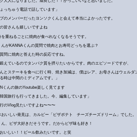
ク大人になりました。成長した！！かっこいいなと思いました。
ょっちゅう電話で話しています」
プのメンバーだったヨンソクくんと会えて本当によかったです。
の皆さんも嬉しいですよね
齢を重ねるごとに焼肉が食べれなくなるそうです。
NくんがKANNAくんの質問で焼肉とお寿司どっちを選ぶ？
質問に焼肉と答えた時の反応ですね。
鍛えているのでタンパク質を摂りたいからです。肉のエピソードですが、
んとステーキを食べに行く時、焼き加減は、僕はレア、お母さんはウェルダ
る時は中間のミディアムです。」
INくんの旅のYoutube楽しく見てます
韓国旅行も行ってきました。今、編集しています」
行のVlog見たいですよね〜〜〜
本おいしい発見は、カルビー「ピザポテト チーズチーズドリーム」でした。
Nくん、ピザ大好きだそうです。だからピザ味も好き！
おいしい！！ビール飲みたいです。と笑