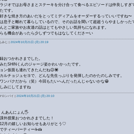
ラジオではお母さまとステーキを分け合って食べるエピソードは仲良しすぎ
たです。
好きな焼き方のあいだをとってミディアムをオーダーするっていいですね〜
は息子と離れて暮らしているので、そのお話を聞いて超超うらやましかったで
んとご家族やお友達の話はとてもやさしい気持ちになれます。
らも機会があったら少しずつでもはなしてくださーい
もみじ |
2024年10月21日 (月) 20:19
録おつかれさまでした。
みたSHINくんのジャージ姿かわいかったです。
ョン仮面も連れてきたんだね😉💟
カルチョジュセヨで、どんな先生っぷりを発揮したのかたのしみです。
ワンパクだから（笑）今回もたいへんだったんじゃないかな😁
しみにしてますね
マロンパイ |
2024年10月21日 (月) 20:10
くんあんにょん🖐️
課外授業おつかれさまでした！
12月の嬉しいお知らせもありがとう♡
でティーパーティー☕🍰