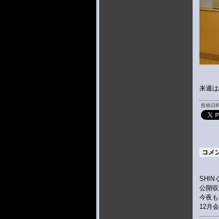
来週は
投稿日時 
コメ
SHIN
公開収
今夜も
12月