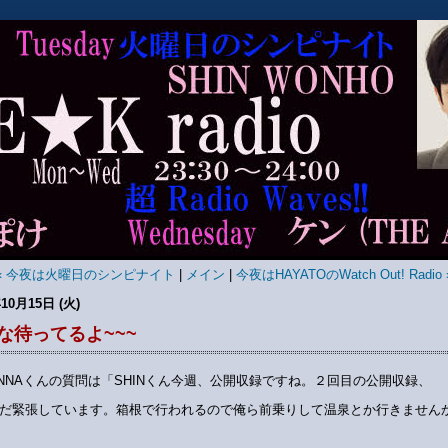
« 今夜は火曜日のシンピナイト
|
メイン
|
今夜はHAYATOのWatch Out! Radio 
10月15日 (火)
な待ってるよ~~~
ANNAくんの質問は「SHINくん今週、公開収録ですね。２回目の公開収録、
だ緊張しています。箱根で行われるので俺ら前乗りして温泉とか行きません