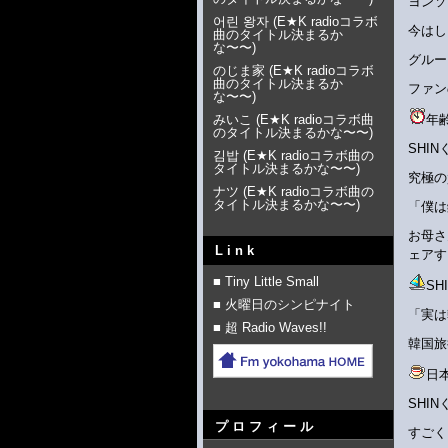
ヨンソ
어린 왕자
(
E★K radioコラボ
今はし
曲のタイトル決まるか
な〜〜
)
グルー
のじま家
(
E★K radioコラボ
曲のタイトル決まるか
ファン
な〜〜
)
みいこ
(
E★K radioコラボ曲
年
のタイトル決まるかな〜〜
)
SHI
김밥
(
E★K radioコラボ曲の
タイトル決まるかな〜〜
)
究極の
ナツ
(
E★K radioコラボ曲の
タイトル決まるかな〜〜
)
「僕は
お母さ
Link
ェアす
■ Tiny Little Small
SH
■ 火曜日のシンピナイト
「実は
■ 超 Radio Waves!!
韓国旅
日
SHI
プロフィール
すごく