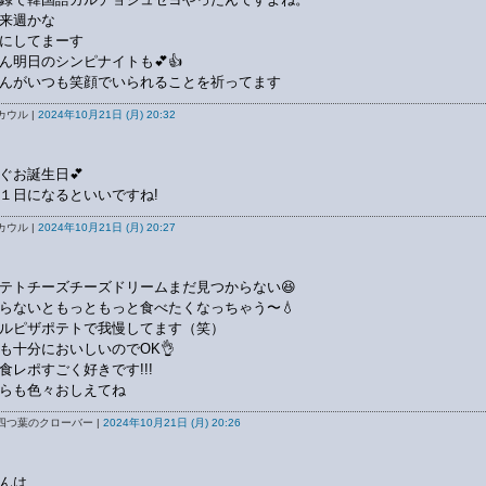
来週かな
にしてまーす
ん明日のシンピナイトも💕👍
んがいつも笑顔でいられることを祈ってます
カウル |
2024年10月21日 (月) 20:32
ぐお誕生日💕
１日になるといいですね!
カウル |
2024年10月21日 (月) 20:27
テトチーズチーズドリームまだ見つからない😆
らないともっともっと食べたくなっちゃう〜💧
ルピザポテトで我慢してます（笑）
も十分においしいのでOK👌
食レポすごく好きです!!!
らも色々おしえてね
四つ葉のクローバー |
2024年10月21日 (月) 20:26
んは