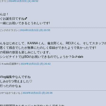
ミナリ |
2024年10月22日 (火) 08:52
んは！
ぐお誕生日てすね💕
一緒にお祝いできるとうれしいです!
ピンクのドラゴン |
2024年10月21日 (月) 20:55
んをはじめとして、KANNAくん、倫太郎くん、REIJIくん、そしてスタッフ
悪くて残念でしたが無事にたのしく収録ができたようで良かったです!
の収録の放送も楽しみにしています。
シンピナイトではBDのお祝いできるのでしょうか？🥳🎉🍰☕
Ｋradio応援隊!!! |
2024年10月21日 (月) 20:42
Vlog編集中なんですね
しみが1つ増えました♡
行ったのかなぁ
おやつはさつまいも |
2024年10月21日 (月) 20:36
録で韓国語カルチョジュセヨやったんですよね。