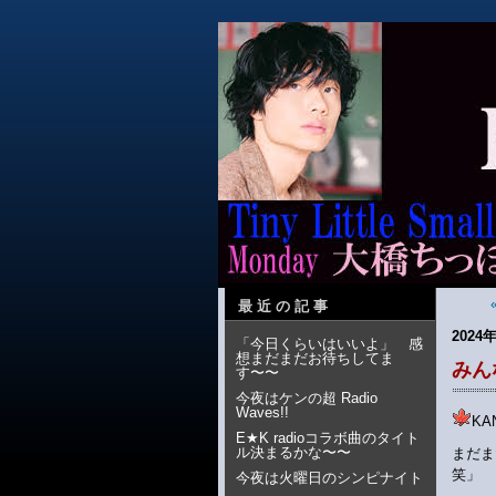
最近の記事
2024年
「今日くらいはいいよ」 感
想まだまだお待ちしてま
みん
す〜〜
今夜はケンの超 Radio
Waves!!
K
E★K radioコラボ曲のタイト
ル決まるかな〜〜
まだま
笑」
今夜は火曜日のシンピナイト