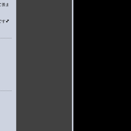
て羨ま
す💕