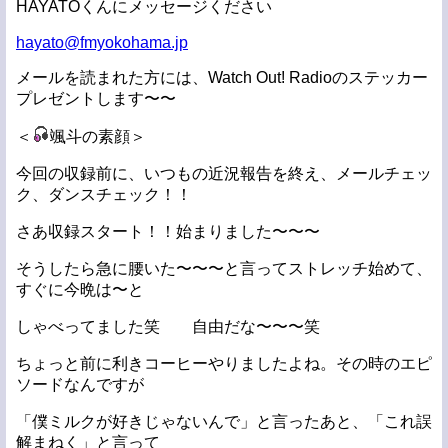
HAYATOくんにメッセージください
hayato@fmyokohama.jp
メールを読まれた方には、Watch Out! Radioのステッカー
プレゼントします〜〜
＜
颯斗の素顔＞
今回の収録前に、いつもの近況報告を終え、メールチェッ
ク、ダンスチェック！！
さあ収録スタート！！始まりました〜〜〜
そうしたら急に腰いた〜〜〜と言ってストレッチ始めて、
すぐに今晩は〜と
しゃべってました笑 自由だな〜〜〜笑
ちょっと前に利きコーヒーやりましたよね。その時のエピ
ソードなんですが
「僕ミルクが好きじゃないんで」と言ったあと、「これ誤
解まねく」と言って