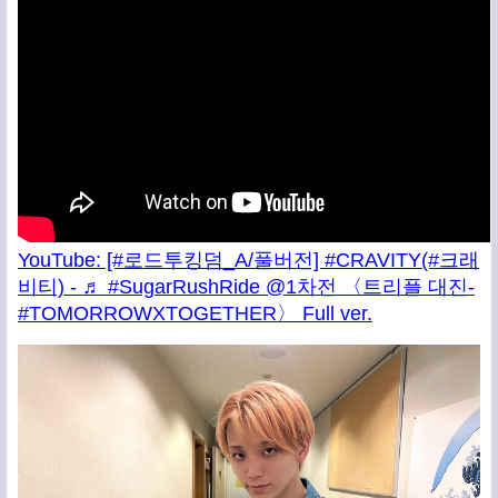
YouTube: [#로드투킹덤_A/풀버전] #CRAVITY(#크래
비티) - ♬ #SugarRushRide @1차전 〈트리플 대진-
#TOMORROWXTOGETHER〉 Full ver.