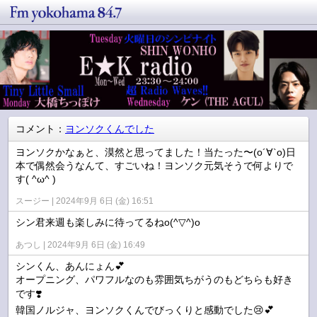
コメント：
ヨンソクくんでした
ヨンソクかなぁと、漠然と思ってました！当たった〜(о´∀`о)日
本で偶然会うなんて、すごいね！ヨンソク元気そうで何よりで
す( ^ω^ )
スージー
2024年9月 6日 (金) 16:51
シン君来週も楽しみに待ってるねo(^▽^)o
あつし
2024年9月 6日 (金) 16:49
シンくん、あんにょん💕
オープニング、パワフルなのも雰囲気ちがうのもどちらも好き
です❣️
韓国ノルジャ、ヨンソクくんでびっくりと感動でした😢💕