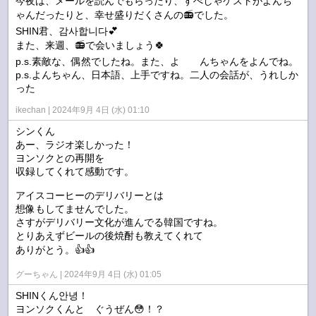
今夜は、メールを読んでもらったり、すぺしゃゲストがよんち
ゃんだったりと、幸せ盛りだくさんの📻️でした。
SHIN君、감사합니다💕
また、来週、📻️で会いましょう🍀
p.s.素敵な、偶然でしたね。また、よ んちゃんをよんでね。
p.s.よんちゃん、日本語、上手ですね。二人の会話が、うれしか
った
ikechan
2024年9月 4日 (水) 01:10
シンくん
あー、ラジオ楽しかった！
ヨンソクとの再開を
収録してくれて感動です。
アイスコーヒーのデリバリーとは
想像もしてませんでした。
さすがデリバリー文化が進んでる韓国ですね。
とりあえずビールの後焼酎も教えてくれて
ありがとう。👍👍
グーちゃん
2024年9月 4日 (水) 01:05
SHINくん안녕！
ヨンソクくんと ぐうぜん😳！？