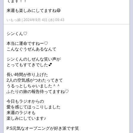
てます！！
来週も楽しみにしてますね😄
いもっ娘
2024年9月 4日 (水) 09:43
シンくん♡
本当に運命ですねー♡
こんなぐうぜんあるなんて
シンくんのしぜんな笑い声が
とってもすてきでした💕
長い時間が作り上げた
2人の空気感がつわたってきて
うるっとしちゃいました＾＾
ふたりの旅の報告待ってますね♡
今日もラジオからの
愛を感じてほっこりしました
来週のラジオも
楽しみにしています♪
P.S元気なオープニングが好き派です笑