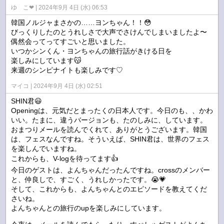
ゆ こ❤︎
2024年9月 4日 (水) 06:53
韓国ノルジャまさかの……ヨンちゃん！！😳
びっくりしたのとうれしさで大声でさけんでしまいましたよ〜
偶然会ってってすごいと思いました。
いつかシンくん・ヨンちゃんの旅行話がきける日を
楽しみにしています😽
来週のシンピナイトも楽しみです♡
マイコ
2024年9月 4日 (水) 02:51
SHIN君😃
Openingは、元気だとまったくの日本人です。今日のも、、かわ
いい。たまに、違うバージョンも、たのしみに、しています。
おまつりメールを読んでくれて、ありがとうございます。韓国
は、フェスなんですね。そういえば、SHIN君は、世界のフェス
を楽しんでいますね。
これからも、V-logを待ってます👍
今日のゲストは、よんちゃんだったんですね。crossのメンバー
と、仲良しで、すごく、うれしかったです。😭💗
そして、これからも、よんちゃんとのエピソードを教えてくだ
さいね。
よんちゃんとの旅行のupを楽しみにしています。