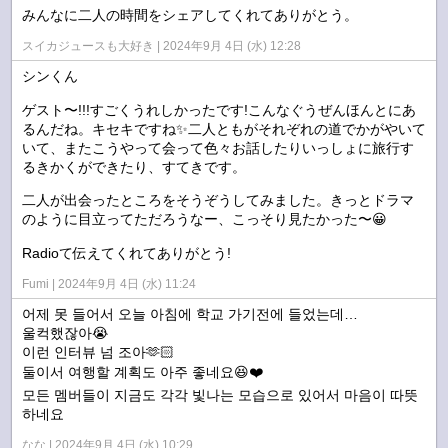
みんなに二人の時間をシェアしてくれてありがとう。
スイカジュースも大好き
2024年9月 4日 (水) 12:28
シンくん
ゲスト〜!!!すごくうれしかったです!こんなぐうぜんほんとにあ
るんだね。キセキですね✨️二人ともがそれぞれの道でかがやいて
いて、またこうやって会って色々お話したりいっしょに旅行す
るきかくができたり、すてきです。
二人が出会ったところをそうぞうしてみました。きっとドラマ
のように目立ってただろうなー、こっそり見たかった〜😀
Radioて伝えてくれてありがとう!
Fumi
2024年9月 4日 (水) 11:24
어제 못 들어서 오늘 아침에 학교 가기전에 들었는데…
울컥했잖아😭
이런 인터뷰 넘 조아🫶🏻
둘이서 여행할 계획도 아주 좋네요😆❤️
모든 멤버들이 지금도 각각 빛나는 모습으로 있어서 마음이 따뜻
하네요
なな
2024年9月 4日 (水) 10:29