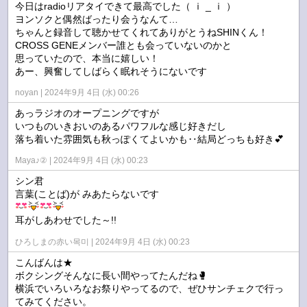
今日はradioリアタイできて最高でした（ ｉ _ ｉ ）
ヨンソクと偶然ばったり会うなんて…
ちゃんと録音して聴かせてくれてありがとうねSHINくん！
CROSS GENEメンバー誰とも会っていないのかと
思っていたので、本当に嬉しい！
あー、興奮してしばらく眠れそうにないです
noyan
2024年9月 4日 (水) 00:26
あっラジオのオープニングですが
いつものいきおいのあるパワフルな感じ好きだし
落ち着いた雰囲気も秋っぽくてよいかも‥結局どっちも好き💕
Maya♪②
2024年9月 4日 (水) 00:23
シン君
言葉(ことば)が みあたらないです
耳がしあわせでした～!!
ひろしまの赤い목미
2024年9月 4日 (水) 00:23
こんばんは★
ボクシングそんなに長い間やってたんだね🥊
横浜でいろいろなお祭りやってるので、ぜひサンチェクで行っ
てみてください。