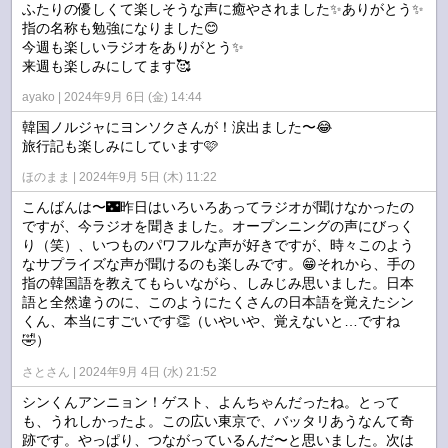
ふたりの優しくて楽しそうな声に癒やされました✨ありがとう✨
指の名称も勉強になりました😊
今週も楽しいラジオをありがとう✨
来週も楽しみにしてます🥰
ayako
2024年9月 6日 (金) 14:44
韓国ノルジャにヨンソクさんが！涙出ました〜😂
旅行記も楽しみにしています🩷
ほのまま
2024年9月 5日 (木) 11:22
こんばんは〜🌃昨日はいろいろあってラジオが聞けなかったの
ですが、今ラジオを聞きました。オープンニングの声にびっく
り（笑）、いつものパワフルな声が好きですが、時々このよう
なサプライズな声が聞けるのも楽しみです。😁それから、手の
指の韓国語を教えてもらいながら、しみじみ思いました。日本
語と全然違うのに、このようにたくさんの日本語を覚えたシン
くん、本当にすごいです👏（いやいや、覚えないと…ですね
🤣）
さとさん
2024年9月 4日 (水) 21:52
シンくんアンニョン！ゲスト、よんちゃんだったね。とって
も、うれしかったよ。この広い東京で、バッタリあうなんて奇
跡です。やっぱり、つながっているんだ〜と思いました。次は