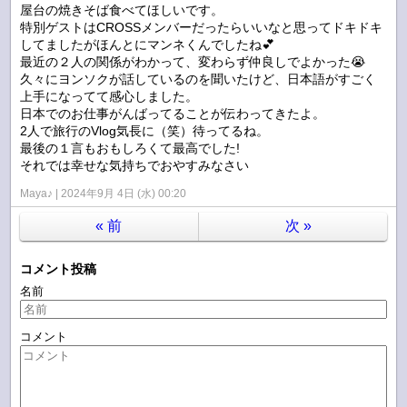
屋台の焼きそば食べてほしいです。
特別ゲストはCROSSメンバーだったらいいなと思ってドキドキ
してましたがほんとにマンネくんでしたね💕
最近の２人の関係がわかって、変わらず仲良しでよかった😭
久々にヨンソクが話しているのを聞いたけど、日本語がすごく
上手になってて感心しました。
日本でのお仕事がんばってることが伝わってきたよ。
2人で旅行のVlog気長に（笑）待ってるね。
最後の１言もおもしろくて最高でした!
それでは幸せな気持ちでおやすみなさい
Maya♪
2024年9月 4日 (水) 00:20
«
前
次
»
コメント投稿
名前
コメント