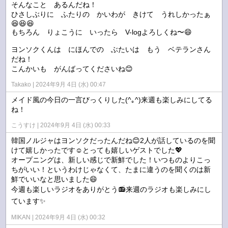
そんなこと あるんだね！
ひさしぶりに ふたりの かいわが きけて うれしかったぁ
😆😆😆
もちろん りょこうに いったら V-logよろしくね〜😄
ヨンソクくんは にほんでの ぶたいは もう ベテランさん
だね！
こんかいも がんばってくださいね😊
Takako
2024年9月 4日 (水) 00:47
メイド風の今日の一言びっくりした(^｡^)来週も楽しみにしてる
ね！
こうすけ
2024年9月 4日 (水) 00:33
韓国ノルジャはヨンソクだったんだね😊2人が話しているのを聞
けて嬉しかったです☺️とっても嬉しいゲストでした💖
オープニングは、新しい感じで新鮮でした！いつものよりこっ
ちがいい！というわけじゃなくて、たまに違うのを聞くのは新
鮮でいいなと思いました😄
今週も楽しいラジオをありがとう📻来週のラジオも楽しみにし
ています✨
MIKAN
2024年9月 4日 (水) 00:32