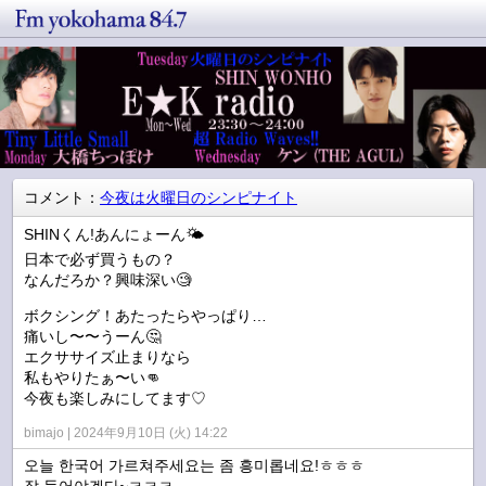
コメント：
今夜は火曜日のシンピナイト
SHINくん!あんにょーん🌤️
日本で必ず買うもの？
なんだろか？興味深い🧐
ボクシング！あたったらやっぱり…
痛いし〜〜うーん🤔
エクササイズ止まりなら
私もやりたぁ〜い👊
今夜も楽しみにしてます♡
bimajo
2024年9月10日 (火) 14:22
오늘 한국어 가르쳐주세요는 좀 흥미롭네요!ㅎㅎㅎ
잘 들어야겠다~ㅋㅋㅋ