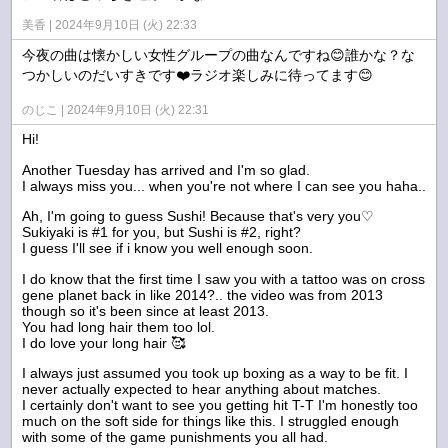
美香
2024年9月10日 (火) 22:33
今夜の曲は懐かしい女性グループの曲なんですね😊誰かな？な
つかしいのだいすきです❤️ラジオ楽しみに待ってます😊
のじこ
2024年9月10日 (火) 22:31
Hi!
Another Tuesday has arrived and I'm so glad.
I always miss you... when you're not where I can see you haha..
Ah, I'm going to guess Sushi! Because that's very you♡
Sukiyaki is #1 for you, but Sushi is #2, right?
I guess I'll see if i know you well enough soon.
I do know that the first time I saw you with a tattoo was on cross
gene planet back in like 2014?.. the video was from 2013
though so it's been since at least 2013.
You had long hair them too lol.
I do love your long hair 🥰
I always just assumed you took up boxing as a way to be fit. I
never actually expected to hear anything about matches.
I certainly don't want to see you getting hit T-T I'm honestly too
much on the soft side for things like this. I struggled enough
with some of the game punishments you all had.