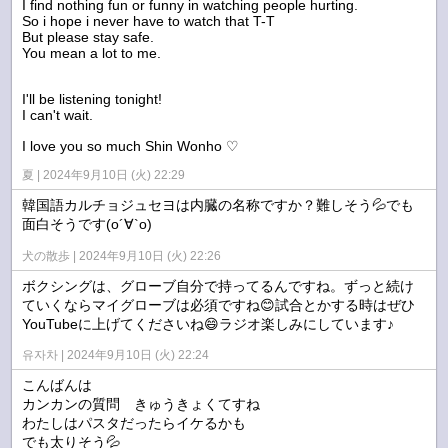
I find nothing fun or funny in watching people hurting.
So i hope i never have to watch that T-T
But please stay safe.
You mean a lot to me.
I'll be listening tonight!
I can't wait.
I love you so much Shin Wonho ♡
夏
2024年9月10日 (火) 22:29
韓国語カルチョジュセヨは内臓の名称ですか？難しそう💦でも
面白そうです(о´∀`о)
犬の散歩
2024年9月10日 (火) 22:26
ボクシングは、グローブ自分で持ってるんですね。ずっと続け
ていくならマイグローブは必須ですね😊試合とかする時はぜひ
YouTubeに上げてくださいね😄ラジオ楽しみにしています♪
유자차
2024年9月10日 (火) 22:24
こんばんは
カンカンの質問 きゅうきょくてすね
わたしはパスタだったらイケるかも
でも太りそう💦