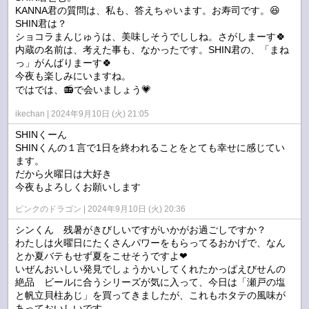
KANNA君の質問は、私も、答えちゃいます。お寿司です。😆
SHIN君は？
ショコラまんじゅうは、美味しそうでししね。さがしまーす🍀
内蔵の名前は、考えた事も、なかったです。SHIN君の、「まね
っ」がんばりまーす🍀
今夜も楽しみにいますね。
ではでは、📻️で会いましょう💗
ikechan
2024年9月10日 (火) 21:05
SHINくーん
SHINくんの１言で1日を終われることをとても幸せに感じてい
ます。
だから火曜日は大好き
今夜もよろしくお願いします
ピンクのドラゴン
2024年9月10日 (火) 20:36
シンくん 残暑がきびしいですがいかがお過ごしですか？
わたしは火曜日にたくさんパワーをもらってるおかげで、なん
とか夏バテもせず夏をこせそうですよ❤
いぜんおいしい発見でしょうかいしてくれたかっぱえびせんの
絶品 ビールに合うシリーズが気に入って、今日は「瀬戸の塩
と帆立貝柱あじ」を買ってきましたが、これもホタテの風味が
あっておいしいです。