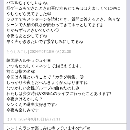
パズルむずかしいよね。
罰ゲームもできたときの喜び方もとてもほほえましくてにやに
やしながら見てました😆
ラジオでもメッセージを読むとき、質問に答えるとき、色々な
シーンで人柄の良さが伝わってきてホッとしてますよ
だからずっときいていたい♡
今夜もあと少してすね
早く声がききたいです👂️楽しみにしてるね
とうもろこし
2024年9月10日 (火) 21:30
韓国語カルチョジュセヨ
いつもたのしくマネッしておぼえてます。
前回は指の名称
今回は内臓ということで「カラダ特集」😉
しっかり今夜もおべんきょうがんばりますね
なつかしい女性グループの曲もたのしみ
わたしは少女時代や2NE1のライブに行ったことあります!
今夜きけるかしら？
シンくんの選曲大好きです♪
今夜も楽しみです
ミナリ
2024年9月10日 (火) 21:11
シンくんラジオ楽しみに待っていますo(^▽^)o