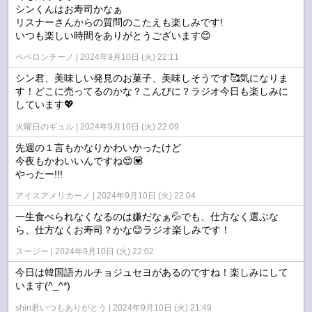
シンくんはお寿司かなぁ
リスナーさんからの質問のこたえも楽しみです!
いつも楽しい時間をありがとうございます😊
ペペロンチーノ
2024年9月10日 (火) 22:11
シン君、美味しい発見のお菓子、美味しそうです🥰気になりま
す！どこに売ってるのかな？こんびに？ラジオ今日も楽しみに
しています💖
火曜日のギュル
2024年9月10日 (火) 22:09
先週の１言もかなりかわいかったけど
今夜もかわいいんですね😍💟
やったー!!!
アイスアメリカーノ
2024年9月10日 (火) 22:04
一生食べられなくなるのは嫌だなぁ💦でも、仕方なく選ぶな
ら、仕方なくお寿司？かな😊ラジオ楽しみです！
スージー
2024年9月10日 (火) 22:02
今日は韓国語カルチョジュセヨがあるのですね！楽しみにして
います(^_^*)
shin君いつもありがとう
2024年9月10日 (火) 21:49