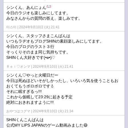
シンくん、あんにょん
今日のラジオも楽しみにしてます。
みなさんからの質問の答え、楽しみです。
마스미
2024年9月10日 (火) 21:41
シンくん、スタッフさまこんばんは
いつもラヂオもブログSHINの素顔楽しみにしてます。
今日のブログのラスト３行
そっくりそのまま同じ気持ちです。
SHINくん大好きです(•ө•)♡
Ｒｅｉ♡オンマ
2024年9月10日 (火) 21:41
シンくん♡やっと火曜日だー
今日は死ぬほどいそがしかったし、いろいろ気を使うこともお
おくてもうボロボロです💧
それに眠すぎるっ!!!
これから仮眠して23:29に起きる予定
絶対におきれますように!!!
おやつはコグマ
2024年9月10日 (火) 21:34
SHINくんこんばんは
公式MY LIPS JAPANのゲーム動画みました😄