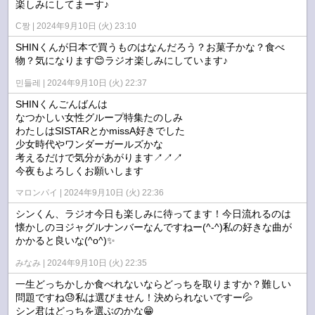
楽しみにしてまーす♪
C짱
2024年9月10日 (火) 23:10
SHINくんが日本で買うものはなんだろう？お菓子かな？食べ
物？気になります😊ラジオ楽しみにしています♪
민들레
2024年9月10日 (火) 22:37
SHINくんごんばんは
なつかしい女性グループ特集たのしみ
わたしはSISTARとかmissA好きでした
少女時代やワンダーガールズかな
考えるだけで気分があがります↗↗↗
今夜もよろしくお願いします
マロンパイ
2024年9月10日 (火) 22:36
シンくん、ラジオ今日も楽しみに待ってます！今日流れるのは
懐かしのヨジャグルナンバーなんですねー(^-^)私の好きな曲が
かかると良いな(^o^)✨
みなみ
2024年9月10日 (火) 22:35
一生どっちかしか食べれないならどっちを取りますか？難しい
問題ですね😓私は選びません！決められないですー💦
シン君はどっちを選ぶのかな😁