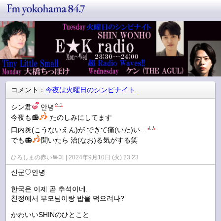
コメント：
今夜は火曜日のシンピナイト
シン君
안녕
今夜も📻
たのしみにしてます
口内炎(こうないえん)が できて痛(いた)い…
でも📻
聞いたら 治(なお)る気がする笑
ひろしまの赤い목미
2024年9月10日 (火) 23:23
신군♡안녕
한국은 이제 곧 추석이네.
친정에서 부모님이랑 밥을 먹으려나?
かわいいSHINのひとこと