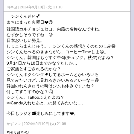
아쭈코
2024年9月10日 (火) 21:10
シンくん안녕💕
まちにまった火曜日❤️😊
韓国語カルチョジュセヨ。内蔵の名称なんですね。
むずかしそうですね…😓
日本おいしい発見。
しょこらまんじゅう。。シンくんの感想きくのたのしみ😁
シンくんたべるのききながら、コーヒーTimeしよ😊。
シンくん。韓国はもうすぐ추석(チュソク。秋夕)だよね？
9月14日から18日までかな？たしか…
ご家族とすごされるのかな？
シンくんボクシング🥊してるホームとかいろいろ
見てみたいけど…見れるきかいあるといーなー😆
韓国のれんきゅうの時はジムも休みですよね？
何してすごすのかな？🤔
シンくん。Tattooふえたよね？
🍬Candy入れたあと…の見てみたいな…。
今日もラジオ📻️楽しみにしてます❤️。
かずママ
2024年9月10日 (火) 21:09
SHIN君안양。