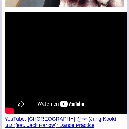
YouTube: [CHOREOGRAPHY] 정국 (Jung Kook)
'3D (feat. Jack Harlow)’ Dance Practice