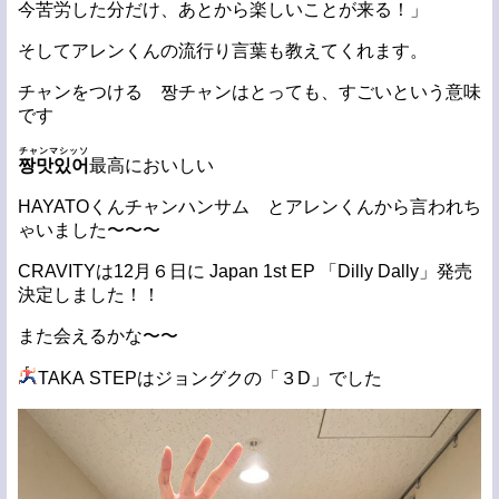
今苦労した分だけ、あとから楽しいことが来る！」
そしてアレンくんの流行り言葉も教えてくれます。
チャンをつける
짱
チャンはとっても、すごいという意味
です
チャンマシッソ
짱맛있어
最高においしい
HAYATOくんチャンハンサム とアレンくんから言われち
ゃいました〜〜〜
CRAVITYは12月６日に Japan 1st EP 「Dilly Dally」発売
決定しました！！
また会えるかな〜〜
TAKA STEPはジョングクの「３D」でした