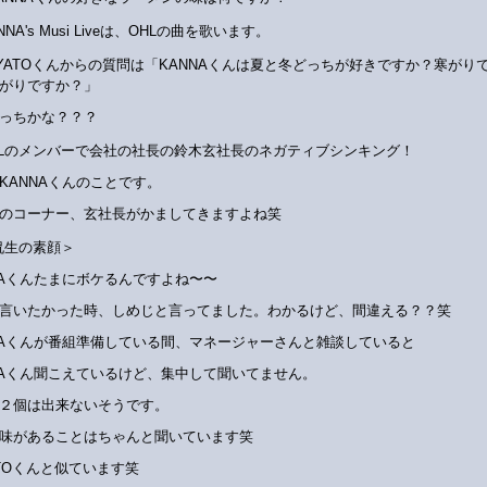
NNA's Musi Liveは、OHLの曲を歌います。
AYATOくんからの質問は「KANNAくんは夏と冬どっちが好きですか？寒がり
がりですか？」
っちかな？？？
HLのメンバーで会社の社長の鈴木玄社長のネガティブシンキング！
KANNAくんのことです。
のコーナー、玄社長がかましてきますよね笑
侃生の素顔＞
NAくんたまにボケるんですよね〜〜
言いたかった時、しめじと言ってました。わかるけど、間違える？？笑
NAくんが番組準備している間、マネージャーさんと雑談していると
NAくん聞こえているけど、集中して聞いてません。
２個は出来ないそうです。
味があることはちゃんと聞いています笑
ATOくんと似ています笑