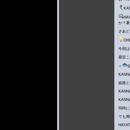
KA
H
か？暑
さあど
O
今回は
最近こ
＜
KAN
姫路と
KAN
KAN
同時に
でも興
HAY