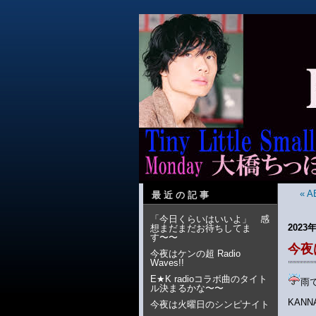
« 
最近の記事
「今日くらいはいいよ」 感
2023
想まだまだお待ちしてま
す〜〜
今夜は
今夜はケンの超 Radio
Waves!!
E★K radioコラボ曲のタイト
雨
ル決まるかな〜〜
KAN
今夜は火曜日のシンピナイト