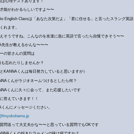
回は心理テストあります！
才能がわかるらしいですよ〜〜
dio English Classは「あなた次第だよ」「君に任せる」と言ったスラング英
くれます。
えそうですね。こんなのを友達に急に英語で言ったら自慢できそう〜〜
NA先生が教えるかんな〜〜〜
ーの皆さんの質問は
語も忘れたりしませんか？
とKANNAくんは毎日努力していると思いますが）
ANNAくんがラジオネームつけるとしたら何？
ANNAくんに久々に会って、また応援したいです
に答えていきます！！
NAくんにメッセージください。
@fmyokohama.jp
質問送って大丈夫かな〜〜と思っている質問でもOKです
ANNAくんの好きなラーメンの味は何ですか？