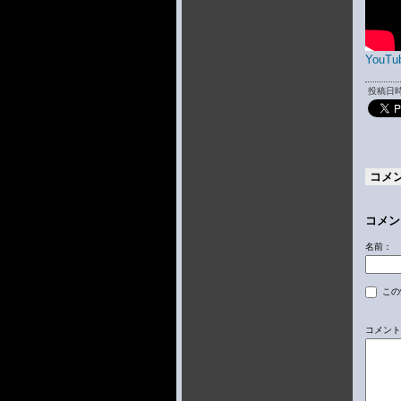
YouTu
投稿日時 
コメ
コメン
名前：
この
コメント