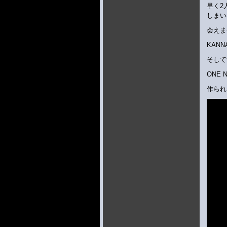
早く2
しまい
会えま
KAN
そして
ONE 
作られ