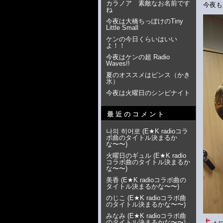
カラノア 素敵なお名前です
今夜も
ね
今夜は大橋ちっぽけのTiny
Little Small
ケンの今日くらいはいい
よ！！
今夜はケンの超 Radio
Waves!!
夏のオススメはピンス（かき
氷）
今夜は火曜日のシンピナイト
最近のコメント
나의 히어로
(
E★K radioコラ
ボ曲のタイトル決まるか
な〜〜
)
火曜日のギュル
(
E★K radio
コラボ曲のタイトル決まるか
な〜〜
)
美香
(
E★K radioコラボ曲の
タイトル決まるかな〜〜
)
のじこ
(
E★K radioコラボ曲
のタイトル決まるかな〜〜
)
みなみ
(
E★K radioコラボ曲
のタイトル決まるかな〜〜
)