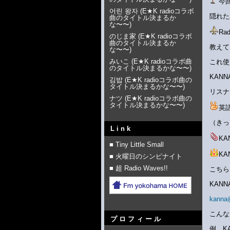
今
어린 왕자
(
E★K radioコラボ
隠れた
曲のタイトル決まるか
な〜〜
)
Ra
のじま家
(
E★K radioコラボ
曲のタイトル決まるか
教えて
な〜〜
)
みいこ
(
E★K radioコラボ曲
これ使
のタイトル決まるかな〜〜
)
KAN
김밥
(
E★K radioコラボ曲の
タイトル決まるかな〜〜
)
リスナ
ナツ
(
E★K radioコラボ曲の
タイトル決まるかな〜〜
)
英
（きっ
Link
K
■ Tiny Little Small
K
■ 火曜日のシンピナイト
■ 超 Radio Waves!!
こちら
KAN
kanna
こんな
プロフィール
例 K