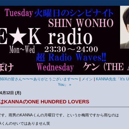
AB6IXの皆さん〜〜〜ありがとうございます〜〜
|
メイン
|
KANNA先生「It's U
You」 »
年6月12日 (月)
KANNAのONE HUNDRED LOVERS
です。雨男のKANNAくんの月曜日です。というか梅雨ですから雨なのは
NAくんのせいではありません笑