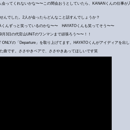
人会ってくれないかな〜〜この間会おうとしていたら、KANANくんの仕事が
せんでした。2人が会ったらどんなこと話すんでしょうか？
NAくんずっと笑っているのかな〜〜 HAYATOくんも笑ってそう〜〜
9月3日の代官山UNiTのワンマンまで頑張ろう〜〜！！
N' ONLYの「Departure」を取り上げてます。HAYATOくんがアイディアを出
た曲です。ささやきペアで、ささやきあってほしいです笑