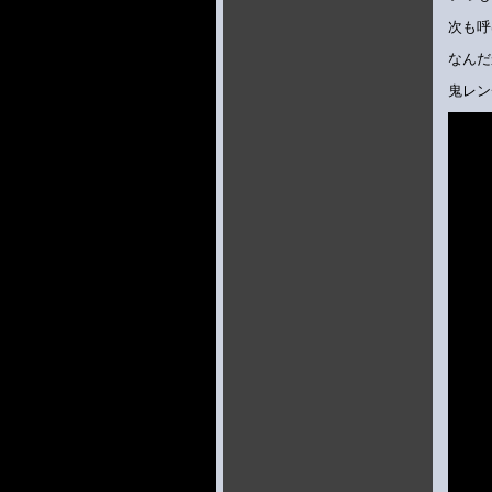
次も呼
なんだ
鬼レン