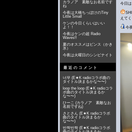
カラノア 素敵なお名前です
今日は
ね
今夜は大橋ちっぽけのTiny
S
Little Small
えてく
ケンの今日くらいはいい
よ！！
今
今夜はケンの超 Radio
Waves!!
夏のオススメはピンス（かき
氷）
今夜は火曜日のシンピナイト
最近のコメント
너무
(
E★K radioコラボ曲の
タイトル決まるかな〜〜
)
loop the loop
(
E★K radioコラ
ボ曲のタイトル決まるか
な〜〜
)
ひーこ
(
カラノア 素敵なお
名前ですね
)
さとさん
(
E★K radioコラボ
曲のタイトル決まるか
な〜〜
)
반짝반짝
(
E★K radioコラボ
曲のタイトル決まるか