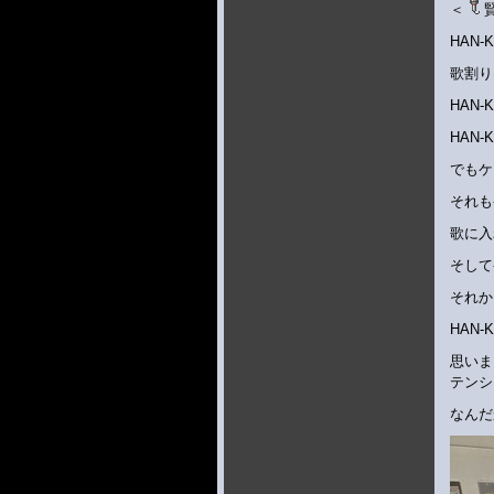
＜
HAN
歌割り
HAN
HAN
でもケ
それも
歌に入
そして
それか
HAN
思いま
テンシ
なんだ