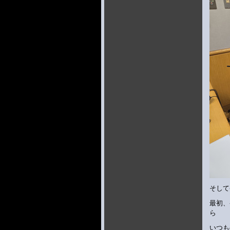
そして
最初、
ら
いつも