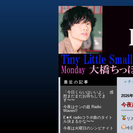
« 
最近の記事
「今日くらいはいいよ」 感
2026年
想まだまだお待ちしてま
す〜〜
今夜は
今夜はケンの超 Radio
Waves!!
E★K radioコラボ曲のタイト
リ
ル決まるかな〜〜
今
今夜は火曜日のシンピナイト