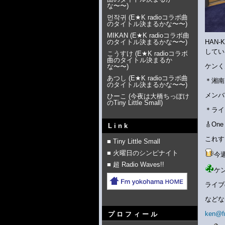
な〜〜
)
먼작귀
(
E★K radioコラボ曲
のタイトル決まるかな〜〜
)
MIKAN
(
E★K radioコラボ曲
のタイトル決まるかな〜〜
)
HAN
してい
こうすけ
(
E★K radioコラボ
曲のタイトル決まるか
ケンく
な〜〜
)
あつし
(
E★K radioコラボ曲
＊湘南
のタイトル決まるかな〜〜
)
メンバ
ひーこ
(
今夜は大橋ちっぽけ
のTiny Little Small
)
＊ライ
🎸On
Link
これす
■ Tiny Little Small
■ 火曜日のシンピナイト
今
■ 超 Radio Waves!!
ケ
ライブ
などな
ken@f
プロフィール