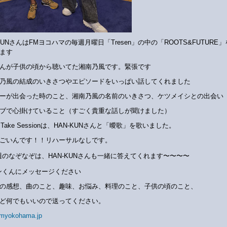
-KUNさんはFMヨコハマの毎週月曜日「Tresen」の中の「ROOTS&FUTURE
ます
んが子供の頃から聴いてた湘南乃風です。緊張です
乃風の結成のいきさつやエピソードをいっぱい話してくれました
ーが出会った時のこと、湘南乃風の名前のいきさつ、ケツメイシとの出会い
ブで心掛けていること（すごく貴重な話しが聞けました）
e Take Sessionは、HAN-KUNさんと「曖歌」を歌いました。
ごいんです！！リハーサルなしです。
週のなぞなぞは、HAN-KUNさんも一緒に答えてくれます〜〜〜〜
ンくんにメッセージください
の感想、曲のこと、趣味、お悩み、料理のこと、子供の頃のこと、
ど何でもいいので送ってください。
myokohama.jp