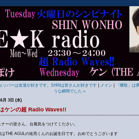
チョッパーは友達が好きです。SHINは皆さんが好きです
|
メイン
|
「曖歌」は
うな瞬間でした »
6月 3日 (水)
ケンの超 Radio Waves!!
スナーの皆さん、台風気をつけてください。
日はTHE AGULの祐亮くんのお誕生日です。おめでとうございます