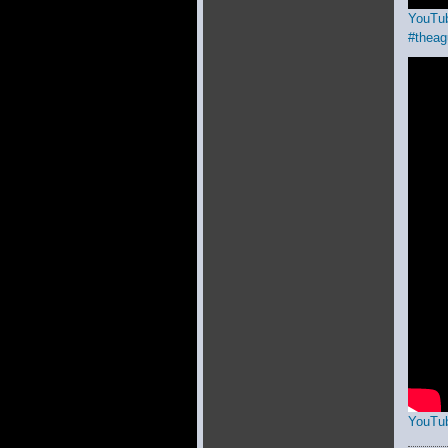
You
#the
YouTub