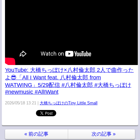
YouTube: 大橋ちっぽけ×八村倫太郎 2人で曲作った
よ😎「All I Want feat. 八村倫太郎 from
WATWING」5/29配信 #八村倫太郎 #大橋ちっぽけ
#newmusic #AllIWant
2026/05/18 13:21
大橋ちっぽけのTiny Little Small
«
前の記事
次の記事
»