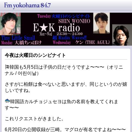
今夜は火曜日のシンピナイト
🎏韓国も5月5日は子供の日だそうですよ〜〜〜（オリニ
ナル / 어린이날）
さすがに柏餅は食べないと思いますが、同じというのが嬉
しいですね。
韓国語カルチョジュセヨは魚の名前を教えてくれま
す〜〜
これリクエストがきました。
6月20日の公開収録が三崎。マグロが有名ですよね〜〜〜