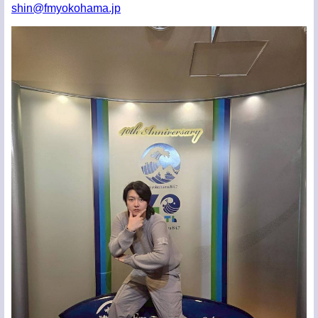
shin@fmyokohama.jp