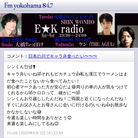
コメント：
日本の川でキャラ弁食べたい〜〜〜
シンくん안녕❣️
キャラ弁いいね🤣それもピカチュウ👍私も漢江でラーメンはま
だ食べたことないから食べてみたい！
初心者マークあった方が安心だよ😅周りの車の人が気をつけて
くれるから🤣ケロロって…確かに〜🤣
シンくんお引越ししたんだね！ご両親と近くになったんだね！
すぐにお父さんとお母さんに会いに行けるのいいね👍お散歩な
かなかしないな😅
今週も楽しい時間をありがとう😊
来週も楽しみにしてるね😉
카나에
2025年6月 3日 (火) 23:59