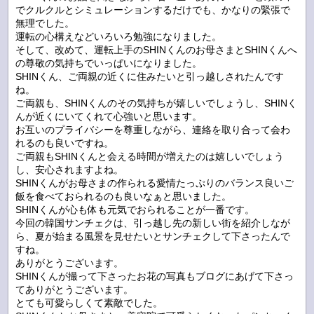
でクルクルとシミュレーションするだけでも、かなりの緊張で
無理でした。
運転の心構えなどいろいろ勉強になりました。
そして、改めて、運転上手のSHINくんのお母さまとSHINくんへ
の尊敬の気持ちでいっぱいになりました。
SHINくん、ご両親の近くに住みたいと引っ越しされたんです
ね。
ご両親も、SHINくんのその気持ちが嬉しいでしょうし、SHINく
んが近くにいてくれて心強いと思います。
お互いのプライバシーを尊重しながら、連絡を取り合って会わ
れるのも良いですね。
ご両親もSHINくんと会える時間が増えたのは嬉しいでしょう
し、安心されますよね。
SHINくんがお母さまの作られる愛情たっぷりのバランス良いご
飯を食べておられるのも良いなぁと思いました。
SHINくんが心も体も元気でおられることが一番です。
今回の韓国サンチェクは、引っ越し先の新しい街を紹介しなが
ら、夏が始まる風景を見せたいとサンチェクして下さったんで
すね。
ありがとうございます。
SHINくんが撮って下さったお花の写真もブログにあげて下さっ
てありがとうございます。
とても可愛らしくて素敵でした。