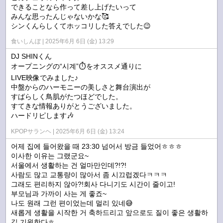
できることなら作って差し上げたいって
みんな思ったんじゃないかな🥰
シンくんらしくてホッコリした答えでした😉
食いしんぼ
2025年6月 6日 (金) 13:29
DJ SHINくん
オープニングの“시계”⏱️をオススメ通りに
LIVE映像でみました♪
中盤からのハーモニーの美しさと舞台演出が
すばらしく鳥肌がたつほどでした。
すてきな情報ありがとうございました。
ハードリピします🎶
KPOPサランヘ
2025年6月 6日 (金) 13:24
어제 집에 들어왔을 때 23:30 넘어서 방금 들었어ㅎㅎㅎ
이사한 이유는 그랬군요~
서울에서 생활하는 건 얼마만인데?!?!
사람도 많고 교통량이 많아서 좀 시끄럽겠다ㅋㅋㅋ
그래도 편리하지 않아?!회사 다니기도 시간이 줄이고!
부모님과 가까이 사는 게 좋죠~
나도 원래 그런 편이었는데 멀리 있네😅
새롭게 생활을 시작한 거 축하드리고 앞으로도 질이 좋은 생활하
길 기원한다ㅎ