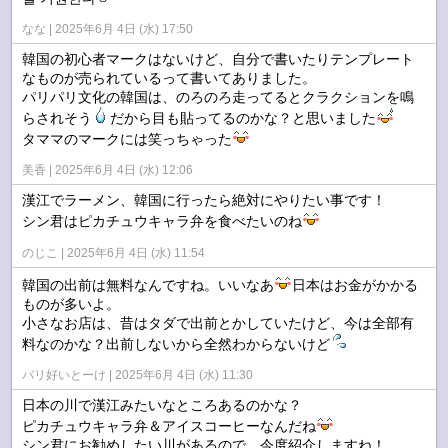
なな
2025年6月 4日 (水) 17:50
韓国の初心者マークはないけど、自分で書いたりテンプレート
なものが売られているって書いてありました。
パリパリ文化の韓国は、のろのろ走ってるとクラクションを鳴
らされそう
だから目も貼ってるのかな？と思いました
タママのマークには笑っちゃった
美香
2025年6月 4日 (水) 12:06
漢江でラーメン、韓国に行ったら絶対にやりたい事です！
シン君はピカチュウキャラ弁を食べたいのね
のじこ
2025年6月 4日 (水) 11:54
韓国の出前は無料なんですね。いいなあ
日本はお金がかかる
ものが多いよ。
小さなお店は、昔はタダで出前とかしていたけど、今は全部有
料なのかな？出前しないから全然わからないけど
バリ好いとーけ
2025年6月 4日 (水) 11:30
日本の川で漢江みたいなところあるのかな？
ピカチュウキャラ弁＆アイスコーヒーなんだね
シン君にお勧めしたい川があるので、今度紹介しますね！