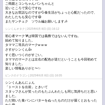
ご両親とコンちゃんパンちゃんと
近いところで安心ですね
大きなお世話なのですが💦食生活がちょっと心配だったので、
わたしたちも安心です😄
またサンチェク ソウル編お願いします🎶
シンくんオタク
2025年6月 8日 (日) 16:12
初心者マーク🔰は韓国では義務ではないんですね。
始めて知りました。
タママ二等兵のマークw w w
さすがシンくん👍️
すぐ思いつくのがすごい。
タママのマークとは左右の配色が逆だということも今回初めて
知りました。
楽しい情報ありがと〜✨
ピンクのドラゴン
2025年6月 8日 (日) 16:05
シンくんあんにょん
「トーストを出前」ときいて
スタッフさんが笑ったのもたぶんわたしも同じ気持ちだと思い
ました。
ただ焼いた食パンにバターをぬったものだけが届くとおもった
から😆