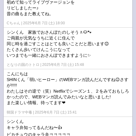
初めて知ってライブヴァージョンを
リピしましたー♪
昔の曲もまた教えてね。
Cちゃん
2025年6月 7日 (土) 18:00
シンくん 家族でおさんぽたのしそう🚶🐶🐾
ご両親が元気なうちに近くに住んで
同じ時を過ごすことはとても良いことだと思います😊
たくさん歩いてけんこうになって
いつまでも一緒におさんぽできますように✨
となりの国のトトロ
2025年6月 7日 (土) 15:48
こんにちは
SHINくん「弱いヒーロー」のWEBマンガ読んだんですね😉さす
が!!!!!
わたしはその逆で（笑）Netflixでシーズン１、２をみておもしろ
かったので、WEBマンガ読んでみたいなと思いました!
また楽しい情報、待ってます❤
韓国ドラマ中毒
2025年6月 7日 (土) 15:41
シンくん
キャラ弁知ってるんだね〜👍️
ピカチュウのキャラ弁ㅋㅋㅋㅋㅋ