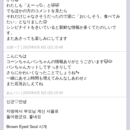
わたしも「えーっ💦」と🤣🤣
でもほかの方のコメントを見たら
それだけじゃなさそうだったので逆に「おいしそう。食べてみ
たい」となりました😉
シンピナイトをきいていると新鮮な情報か多くてたのしいで
す。
またあさっても楽しみにしてます
出前一丁
2025年6月 8日 (日) 15:48
こんにちは
コーンちゃんパンちゃんの情報ありがとうございます🐱🐶
パンちゃんカットしてすっきりして
さらにかわいくなったことでしょうね🐾
一緒にあそぶ時間も増えてみんなしあわせ♫
また近況おしえてね
あんパン
2025年6月 8日 (日) 15:40
신군♡안녕
지방에서 부모님 계신 서울로
돌아왔군요. 좋네요
Brown Eyed Soul 시게