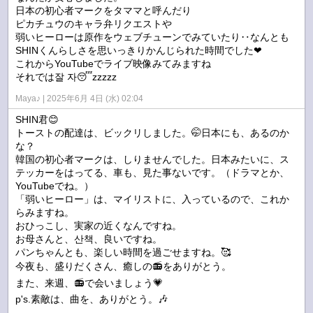
日本の初心者マークをタママと呼んだり
ピカチュウのキャラ弁リクエストや
弱いヒーローは原作をウェブチューンでみていたり‥なんとも
SHINくんらしさを思いっきりかんじられた時間でした❤
これからYouTubeでライブ映像みてみますね
それでは잘 자😴zzzzz
Maya♪
2025年6月 4日 (水) 02:04
SHIN君😊
トーストの配達は、ビックリしました。🤭日本にも、あるのか
な？
韓国の初心者マークは、しりませんでした。日本みたいに、ス
テッカーをはってる、車も、見た事ないです。（ドラマとか、
YouTubeでね。）
「弱いヒーロー」は、マイリストに、入っているので、これか
らみますね。
おひっこし、実家の近くなんですね。
お母さんと、산책、良いですね。
パンちゃんとも、楽しい時間を過ごせますね。🥰
今夜も、盛りだくさん、癒しの📻️をありがとう。
また、来週、📻️で会いましょう💗
p's.素敵は、曲を、ありがとう。🎶