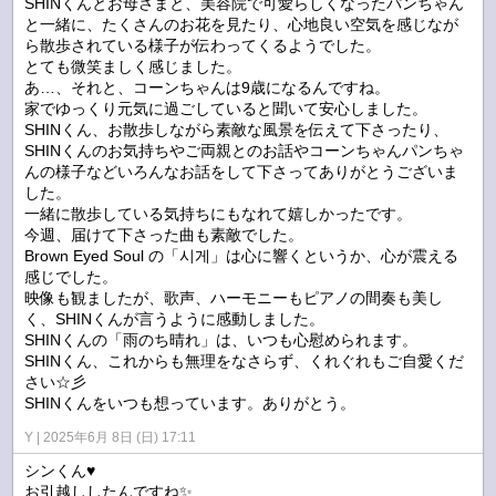
SHINくんとお母さまと、美容院で可愛らしくなったパンちゃん
と一緒に、たくさんのお花を見たり、心地良い空気を感じなが
ら散歩されている様子が伝わってくるようでした。
とても微笑ましく感じました。
あ…、それと、コーンちゃんは9歳になるんですね。
家でゆっくり元気に過ごしていると聞いて安心しました。
SHINくん、お散歩しながら素敵な風景を伝えて下さったり、
SHINくんのお気持ちやご両親とのお話やコーンちゃんパンちゃ
んの様子などいろんなお話をして下さってありがとうございま
した。
一緒に散歩している気持ちにもなれて嬉しかったです。
今週、届けて下さった曲も素敵でした。
Brown Eyed Soul の「시게」は心に響くというか、心が震える
感じでした。
映像も観ましたが、歌声、ハーモニーもピアノの間奏も美し
く、SHINくんが言うように感動しました。
SHINくんの「雨のち晴れ」は、いつも心慰められます。
SHINくん、これからも無理をなさらず、くれぐれもご自愛くだ
さい☆彡
SHINくんをいつも想っています。ありがとう。
Y
2025年6月 8日 (日) 17:11
シンくん♥
お引越ししたんですね✨