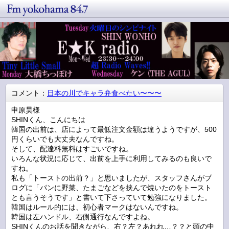
コメント：
日本の川でキャラ弁食べたい〜〜〜
申原昊様
SHINくん、こんにちは
韓国の出前は、店によって最低注文金額は違うようですが、500
円くらいでも大丈夫なんですね。
そして、配達料無料はすごいですね。
いろんな状況に応じて、出前を上手に利用してみるのも良いで
すね。
私も「トーストの出前？」と思いましたが、スタッフさんがブ
ログに「パンに野菜、たまごなどを挟んで焼いたのをトースト
とも言うそうです」と書いて下さっていて勉強になりました。
韓国はルール的には、初心者マークはないんですね。
韓国は左ハンドル、右側通行なんですよね。
SHINくんのお話を聞きながら、右？左？あれれ…？？と頭の中