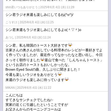
shin君いつもありがとう
2025年6月 4日 (水) 11:28
シン君ラジオ来週も楽しみにしてるね(^o^)/
こうすけ
2025年6月 4日 (水) 11:25
シン君来週もラジオ楽しみにしてるよo(＾▽＾)o
あつし
2025年6月 4日 (水) 11:24
シン君、私も韓国のトースト大好きです
古家さんの奥さんが出している料理本のレシピが一番好きでよ
く作っていましたが、最近作ってなかったなと思い出し、今日
さっそく朝作りました
釜山で食べた「しんちゃんトースト」
というお店のトーストもおいしかったな。
Brown Eyed Soulの曲、久しぶりに聞きました！
今週も楽しいラジオをありがとう
来週のラジオも楽しみに待っています
MIKAN
2025年6月 4日 (水) 11:22
こんにちは
すてきなサンチェクでしたね✨
実家の近くに引越したということですが
お父さんからのモーニングコールは