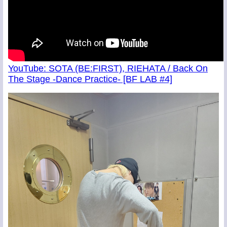
YouTube: SOTA (BE:FIRST), RIEHATA / Back On
The Stage -Dance Practice- [BF LAB #4]