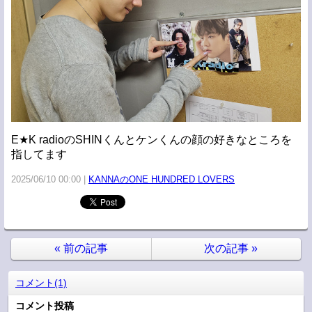
E★K radioのSHINくんとケンくんの顔の好きなところを
指してます
2025/06/10 00:00
KANNAのONE HUNDRED LOVERS
«
前の記事
次の記事
»
コメント(1)
コメント投稿