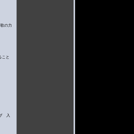
！歌の力
ること
ザ 入