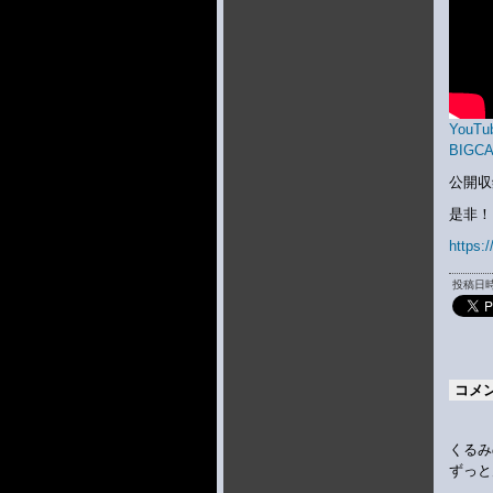
YouTub
BIGC
公開収
是非！
https:/
投稿日時 
コメ
くるみ
ずっと