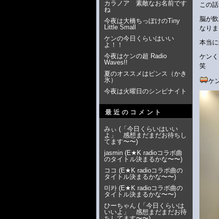
カラノア 素敵なお名前です
この話
ね
脳が飲
今夜は大橋ちっぽけのTiny
Little Small
なりま
ケンの今日くらいはいい
本当に
よ！！
今夜はケンの超 Radio
ケンく
Waves!!
笑
夏のオススメはピンス（かき
氷）
ケ
今夜は火曜日のシンピナイト
最近のコメント
みぃ
(
「今日くらいはいい
よ」 感想まだまだお待ちし
てます〜〜
)
jasmin
(
E★K radioコラボ曲
のタイトル決まるかな〜〜
)
ココ
(
E★K radioコラボ曲の
タイトル決まるかな〜〜
)
미카
(
E★K radioコラボ曲の
タイトル決まるかな〜〜
)
ひーちゃん
(
「今日くらいは
いいよ」 感想まだまだお待
ちしてます〜〜
)