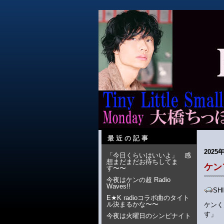
最近の記事
2025年
「今日くらいはいいよ」 感
想まだまだお待ちしてま
ケン
す〜〜
今夜はケンの超 Radio
Waves!!
S
E★K radioコラボ曲のタイト
ル決まるかな〜〜
ケンく
す」
今夜は火曜日のシンピナイト