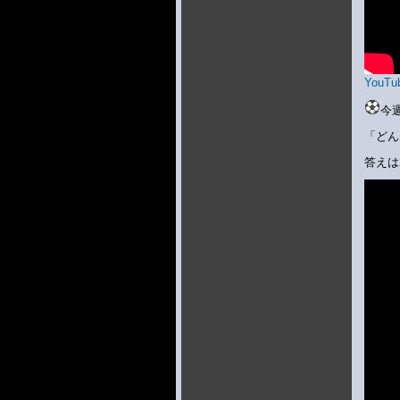
YouTu
今
「どん
答えは