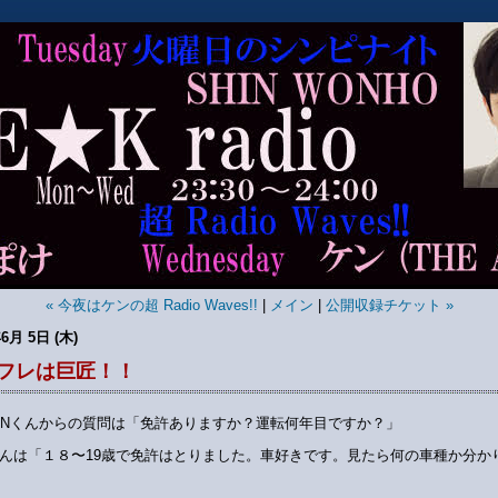
« 今夜はケンの超 Radio Waves!!
|
メイン
|
公開収録チケット »
6月 5日 (木)
フレは巨匠！！
HINくんからの質問は「免許ありますか？運転何年目ですか？」
んは「１８〜19歳で免許はとりました。車好きです。見たら何の車種か分か