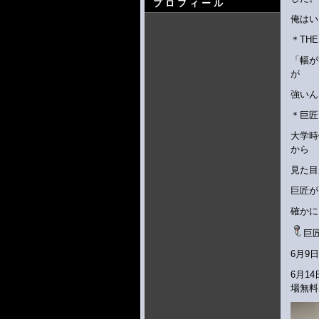
プロフィール
俺はい
＊TH
「幅が
が
強いん
＊巨匠
大学時
から
見た目
巨匠が
確かに
巨
6月9
6月1
場無料