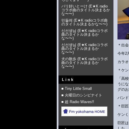
バリ好いとーけ
(
E★K radio
コラボ曲のタイトル決まるか
な〜〜
)
민들레
(
E★K radioコラボ曲
のタイトル決まるかな〜〜
)
신선생님
(
E★K radioコラボ
曲のタイトル決まるか
な〜〜
)
신선생님
(
E★K radioコラボ
＊出会
曲のタイトル決まるか
な〜〜
)
今年2
犬の散歩
(
E★K radioコラボ
カラオ
曲のタイトル決まるか
な〜〜
)
＊ケン
「高校
Link
うにな
■ Tiny Little Small
グのお
■ 火曜日のシンピナイト
バンド
■ 超 Radio Waves!!
＊巨匠
ケンく
巨匠は
した。