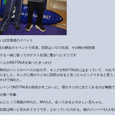
いは北海道のイベント
月の網走のイベントで共演。巨匠はソロで出演。その時が初対面
ケも一緒に歌ってのゲスト出演に繋がったそうです
くんがKEYTALKを知ったきっかけ
時代のバンドのベースの女の子、キングがKEYTALKにはまっていて、それ
りました。キングに僕のラジオに巨匠が出ると言ったらビックリすると思う
かげで知れた。
シーンでKEYTALKの存在がすごかった。僕のラジオに出てくれるのが胸熱
の第一印象
んにとって画面の中の人。MVの人。会ってみるとやさしい兄ちゃん。
以前は怖いと言われてそうです。とがっていたのかも。他のメンバー3人が