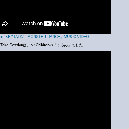
ube: KEYTALK/「MONSTER DANCE」MUSIC VIDEO
e Take Sessionは、Mr.Childrenの「くるみ」でした