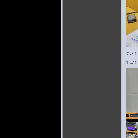
ケンく
すごく