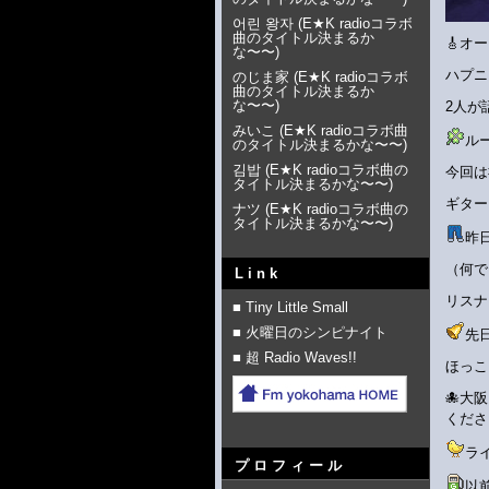
어린 왕자
(
E★K radioコラボ
曲のタイトル決まるか
🎸オ
な〜〜
)
ハプニ
のじま家
(
E★K radioコラボ
曲のタイトル決まるか
な〜〜
)
2人が
みいこ
(
E★K radioコラボ曲
ル
のタイトル決まるかな〜〜
)
김밥
(
E★K radioコラボ曲の
今回は
タイトル決まるかな〜〜
)
ギター
ナツ
(
E★K radioコラボ曲の
タイトル決まるかな〜〜
)
昨
（何で
Link
リスナ
■ Tiny Little Small
■ 火曜日のシンピナイト
先
■ 超 Radio Waves!!
ほっこ
🐙大
くださ
ラ
プロフィール
以