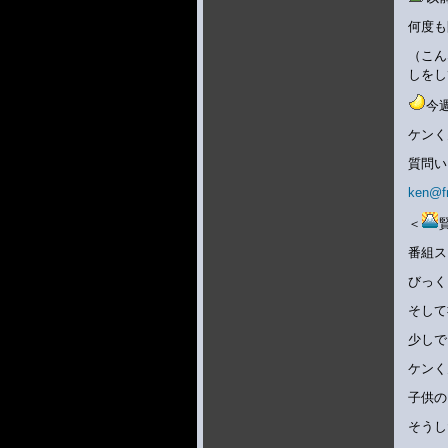
何度も
（こん
しをし
今
ケンく
質問い
ken@f
＜
番組ス
びっく
そして
少しで
ケンく
子供の
そうし