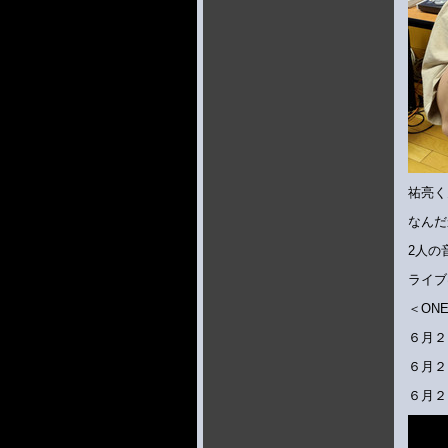
祐亮く
なんだ
2人の
ライブ
＜ONE
６月２
６月２２
６月２８