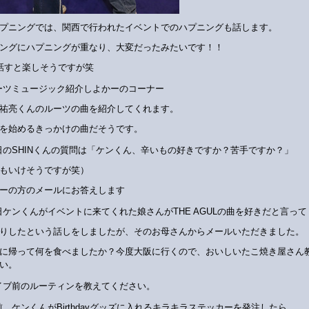
ープニングでは、関西で行われたイベントでのハプニングも話します。
ングにハプニングが重なり、大変だったみたいです！！
話すと楽しそうですが笑
ーツミュージック紹介しよかーのコーナー
祐亮くんのルーツの曲を紹介してくれます。
を始めるきっかけの曲だそうです。
日のSHINくんの質問は「ケンくん、辛いもの好きですか？苦手ですか？」
もいけそうですが笑）
ーの方のメールにお答えします
日ケンくんがイベントに来てくれた娘さんがTHE AGULの曲を好きだと言って
りしたという話しをしましたが、そのお母さんからメールいただきました。
阪に帰って何を食べましたか？今度大阪に行くので、おいしいたこ焼き屋さん
い。
イブ前のルーティンを教えてください。
前、ケンくんがBirthdayグッズに入れるキラキラステッカーを発注したら