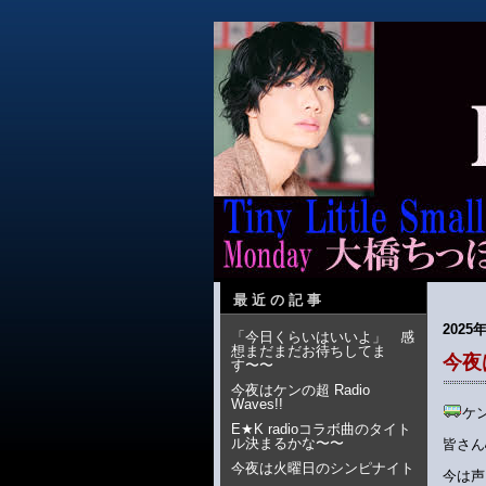
最近の記事
2025年
「今日くらいはいいよ」 感
想まだまだお待ちしてま
今夜は
す〜〜
今夜はケンの超 Radio
Waves!!
ケ
E★K radioコラボ曲のタイト
ル決まるかな〜〜
皆さん
今夜は火曜日のシンピナイト
今は声