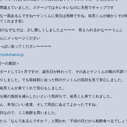
間違えていました。ステージではキレキレなのに天然でギャップです
な一面あるんですね〜ケンくんに発注は危険ですね。祐亮くんが細かくその
てくれます笑）
週のなぞなぞは、少し難しくしましたよ〜〜〜 答えられるかな〜〜うふふ
んにメッセージください
っぱい送ってください〜〜〜〜
myokohama.jp
賢一の素顔＞
タートして1ヶ月ですが、誕生日が終わって、そのあとケンくんの喉の不調！
りしました。でも収録前に会った時のケンくんの笑顔を見て安心しました。
祐亮くんが来てくれて安心もしました。
も喉の負担を減らしたいという気持ちで、祐亮くん来てくれました。
ん、本当にいい友達、そして同志に会えてよかったですね。
日なので、ミニ柏餅を買いました。
たら「なんであるんですか？」と聞かれ「子供の日だから柏餅食べるでしょ