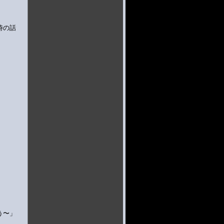
時の話
う〜」