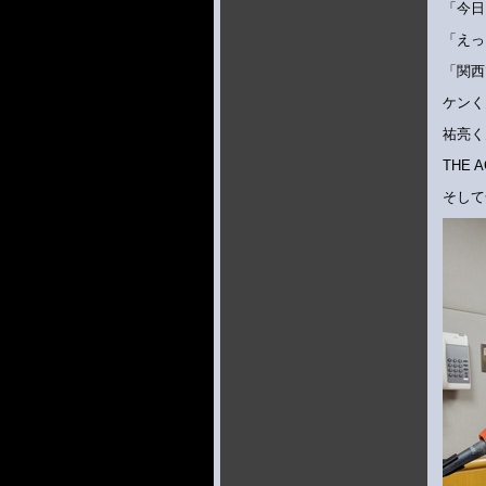
「今日
「えっ
「関西
ケンく
祐亮く
THE
そして