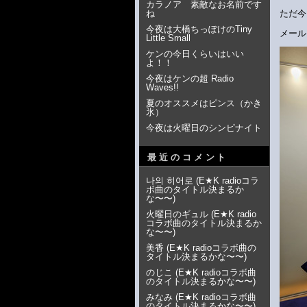
カラノア 素敵なお名前です
ね
ただ今
今夜は大橋ちっぽけのTiny
メール
Little Small
ケンの今日くらいはいい
よ！！
今夜はケンの超 Radio
Waves!!
夏のオススメはピンス（かき
氷）
今夜は火曜日のシンピナイト
最近のコメント
나의 히어로
(
E★K radioコラ
ボ曲のタイトル決まるか
な〜〜
)
火曜日のギュル
(
E★K radio
コラボ曲のタイトル決まるか
な〜〜
)
美香
(
E★K radioコラボ曲の
タイトル決まるかな〜〜
)
のじこ
(
E★K radioコラボ曲
のタイトル決まるかな〜〜
)
みなみ
(
E★K radioコラボ曲
のタイトル決まるかな〜〜
)