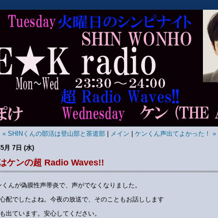
« SHINくんの部活は登山部と茶道部
|
メイン
|
ケンくん声出てよかった！ »
5月 7日 (水)
ケンの超 Radio Waves!!
ンくんが偽膜性声帯炎で、声がでなくなりました。
心配でしたよね。今夜の放送で、そのこともお話しします
も出ています。安心してください。