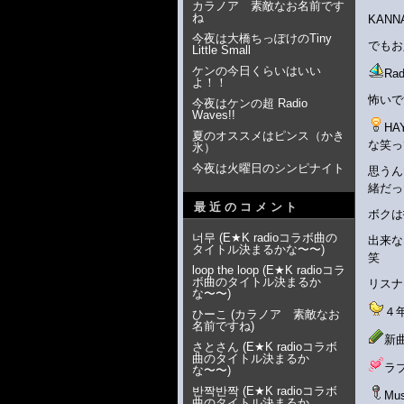
カラノア 素敵なお名前です
ね
KAN
今夜は大橋ちっぽけのTiny
でもお
Little Small
ケンの今日くらいはいい
Ra
よ！！
怖いで
今夜はケンの超 Radio
Waves!!
H
夏のオススメはピンス（かき
な笑っ
氷）
今夜は火曜日のシンピナイト
思うん
緒だっ
最近のコメント
ボクは
너무
(
E★K radioコラボ曲の
出来な
タイトル決まるかな〜〜
)
笑
loop the loop
(
E★K radioコラ
ボ曲のタイトル決まるか
リスナ
な〜〜
)
４
ひーこ
(
カラノア 素敵なお
名前ですね
)
新
さとさん
(
E★K radioコラボ
曲のタイトル決まるか
ラ
な〜〜
)
반짝반짝
(
E★K radioコラボ
Mu
曲のタイトル決まるか