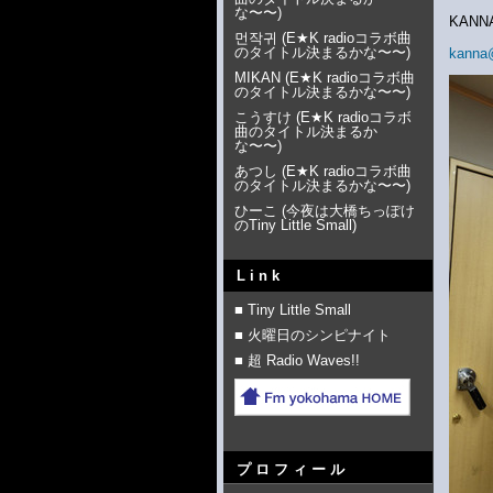
な〜〜
)
KAN
먼작귀
(
E★K radioコラボ曲
のタイトル決まるかな〜〜
)
kanna
MIKAN
(
E★K radioコラボ曲
のタイトル決まるかな〜〜
)
こうすけ
(
E★K radioコラボ
曲のタイトル決まるか
な〜〜
)
あつし
(
E★K radioコラボ曲
のタイトル決まるかな〜〜
)
ひーこ
(
今夜は大橋ちっぽけ
のTiny Little Small
)
Link
■ Tiny Little Small
■ 火曜日のシンピナイト
■ 超 Radio Waves!!
プロフィール