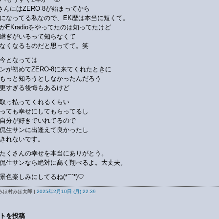
さんにはZERO-8が始まってから
になってる私なので、EK歴は本当に短くて。
がEKradioをやってたのは知ってたけど
継ぎがいるって知らなくて
なくなるものだと思ってて。笑
今となっては
ンが初めてZERO-8に来てくれたときに
もっと知ろうとしなかったんだろう
更すぎる後悔もあるけど
取っ払ってくれるくらい
っても幸せにしてもらってるし
自分が好きでいれてるので
侃生サンに出逢えて良かったし
きれないです。
たくさんの幸せを本当にありがとう。
侃生サンなら絶対に髙く翔べるよ。大丈夫。
景色楽しみにしてるね(*´˘`*)♡
みほ村みほ太郎 |
2025年2月10日 (月) 22:39
トを投稿