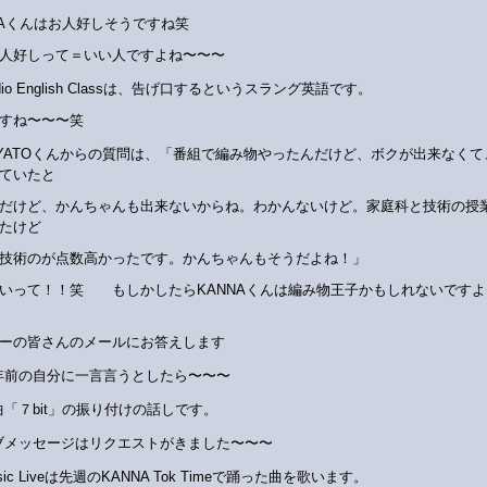
NAくんはお人好しそうですね笑
人好しって＝いい人ですよね〜〜〜
dio English Classは、告げ口するというスラング英語です。
すね〜〜〜笑
AYATOくんからの質問は、「番組で編み物やったんだけど、ボクが出来なくて
ていたと
だけど、かんちゃんも出来ないからね。わかんないけど。家庭科と技術の授
たけど
技術のが点数高かったです。かんちゃんもそうだよね！」
いって！！笑 もしかしたらKANNAくんは編み物王子かもしれないですよ
ーの皆さんのメールにお答えします
年前の自分に一言言うとしたら〜〜〜
曲「７bit」の振り付けの話しです。
ブメッセージはリクエストがきました〜〜〜
sic Liveは先週のKANNA Tok Timeで踊った曲を歌います。