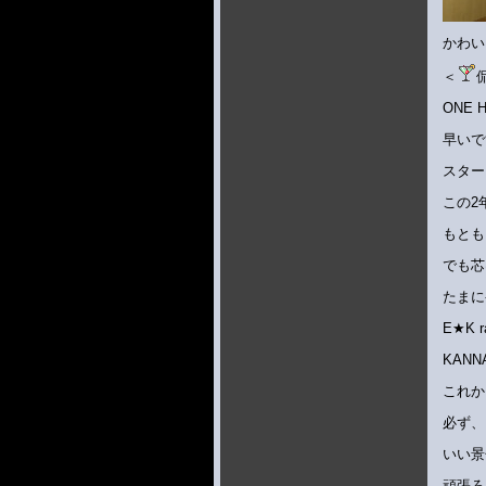
かわい
＜
ONE
早いで
スター
この2
もとも
でも芯
たまに
E★K
KAN
これか
必ず、
いい景
頑張ろ