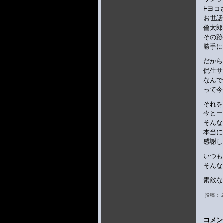
Fヨコ
お世話
倫太郎
その跡
勝手に
だから
侃生サ
なんで
って今
それを
今とー
そんな
本当に
感謝し
いつも
そんな
素敵な
投稿： 
コメン