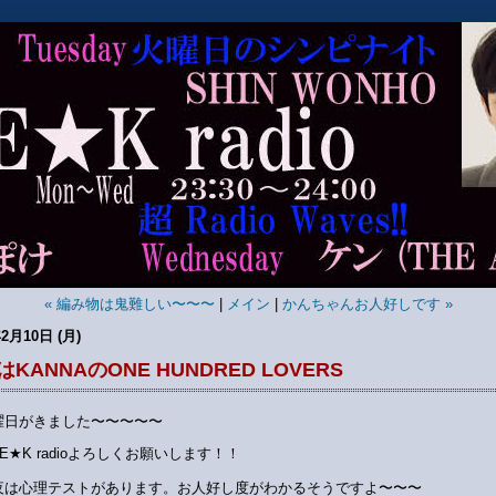
« 編み物は鬼難しい〜〜〜
|
メイン
|
かんちゃんお人好しです »
年2月10日 (月)
KANNAのONE HUNDRED LOVERS
曜日がきました〜〜〜〜〜
E★K radioよろしくお願いします！！
夜は心理テストがあります。お人好し度がわかるそうですよ〜〜〜