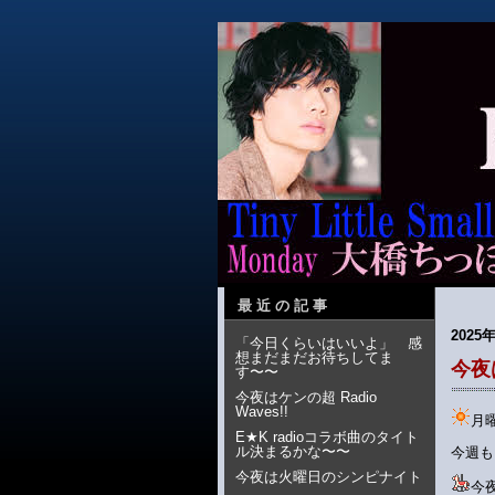
最近の記事
2025
「今日くらいはいいよ」 感
想まだまだお待ちしてま
今夜は
す〜〜
今夜はケンの超 Radio
Waves!!
月
E★K radioコラボ曲のタイト
ル決まるかな〜〜
今週も
今夜は火曜日のシンピナイト
今