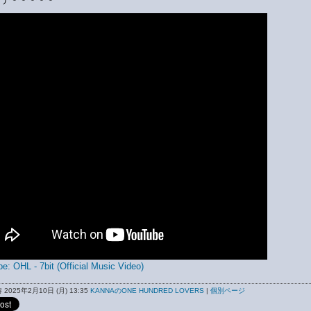
e: OHL - 7bit (Official Music Video)
2025年2月10日 (月) 13:35
KANNAのONE HUNDRED LOVERS
|
個別ページ