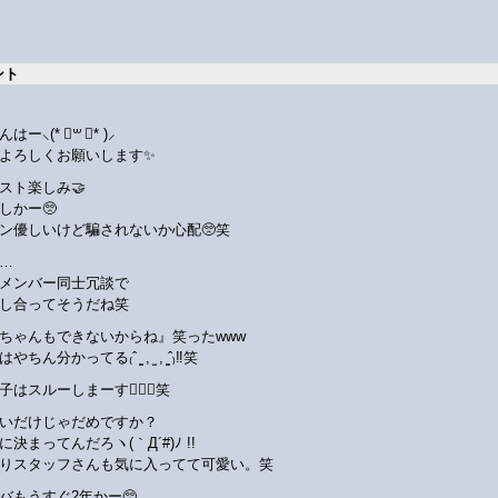
ント
ー⸜(* ॑꒳ ॑* )⸝
よろしくお願いします✨
スト楽しみ🤝
しかー🥺
ン優しいけど騙されないか心配🥺笑
…
はメンバー同士冗談で
し合ってそうだね笑
ちゃんもできないからね』笑ったwww
ちん分かってる‎₍ˆ ̳ , ̫ , ̳ˆ₎‼️笑
子はスルーしまーす🙂‍↕️✨笑
愛いだけじゃだめですか？
に決まってんだろヽ(｀Д´#)ﾉ !!
りスタッフさんも気に入ってて可愛い。笑
バもうすぐ2年かー🥺