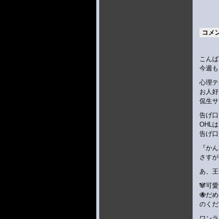
コメ
こんばんは
今週も
心理テ
お人好
侃生サ
告げ口
OHL
告げ口
『かん
さすがはや
あ、王
🐼可
🐝だめ
のくだ
ワンラ