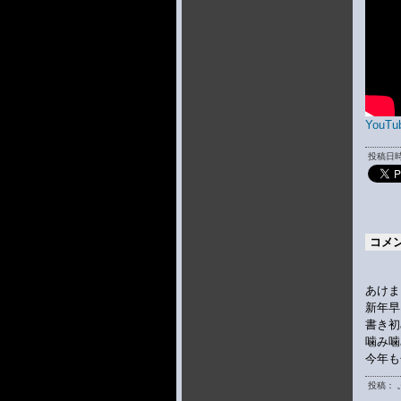
YouTu
投稿日時 
コメ
あけま
新年早
書き初
噛み噛
今年も
投稿： 