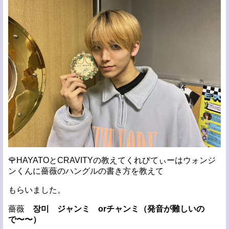
🌹HAYATOとCRAVITYの教えてくれびてぃーはウォンジ
ンくんに薔薇のハングルの書き方を教えて
もらいました。
薔薇
장미
ジャンミ
or
チャンミ（発音が難しいの
で〜〜）