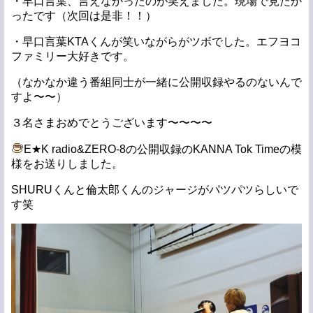
・早口言葉、言えなかったのが笑えました。現場で見たか
ったです（次回は是非！！）
・早口言葉KTAくんが笑いながらがツボでした。エフヨコ
ファミリー大好きです。
（なかなか違う番組同士が一緒に公開収録やるのないんで
すよ〜〜）
３名さまおめでとうございます〜〜〜〜
E★K radio&ZERO-8の公開収録のKANNA Tok Timeの模
様をお送りしました。
SHURUくんと倫太郎くんのジャージがパツパツらしいで
す笑