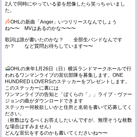
2人で同時にやっている姿を想像したら笑っちゃいまし
た。
OHLの新曲「Anger」いつリリースなんでしょう
ね〜〜 MVはあるのかな〜〜〜
歌詞は誰が書いたのかな？ 全部生バンドなんです
か？ など質問お待ちしています〜〜
OHLの来年1月26日（日）横浜ランドマークホールで
行
われるワンマンライブの宣伝部隊を募集します。ONE
HUNDRED LOVERSのステッカーをプレゼントします。
このステッカーに裏には
ワンマンライブの告知と「ぼくらの「」」ライブ・ヴァー
ジョンの曲がダウンロードできます
ステッカー何枚欲しいかと住所と名前を書いて応募してく
ださい。
（枚数はなるべくお答えしたいんですが、無理そうな枚数
な場合はすみません）
どんな宣伝をするのかも書いてくださいね〜〜