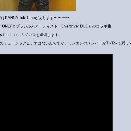
はKANNA Tok Timeがあります〜〜〜〜
N' ONLYとブラジル人アーティスト Overdriver DUOとのコラボ曲
ss the Line」のダンスを練習します。
のミュージックビデオはないんですが、ワンエンのメンバーがTikTokで踊っ