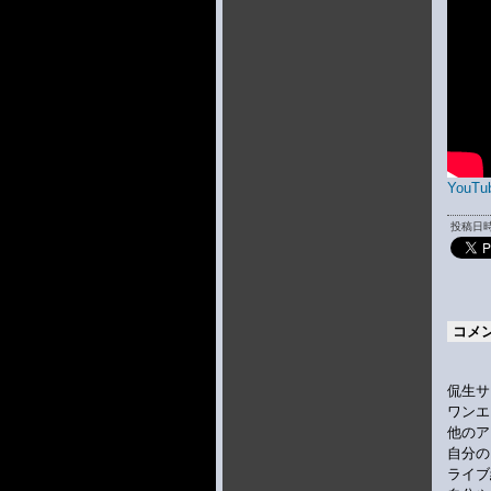
YouTu
投稿日時 
コメ
侃生サ
ワンエ
他のア
自分の
ライブ