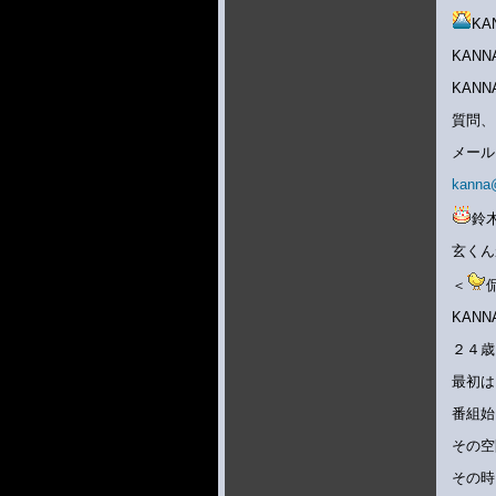
K
KAN
KAN
質問、
メー
kanna
鈴
玄くん
＜
KAN
２４歳
最初は
番組始
その空
その時