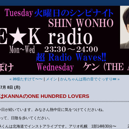
« 神様たすけて〜〜
|
メイン
|
かんちゃんは雨の音でぐっすり💤 »
7月 8日 (月)
KANNAのONE HUNDRED LOVERS
い日が続いています。みなさん熱中症に気をつけてくださいね。
って、日陰を歩いてください。
NAくんは北海道でインストアライブです。アリオ札幌 1部14時30分〜 2