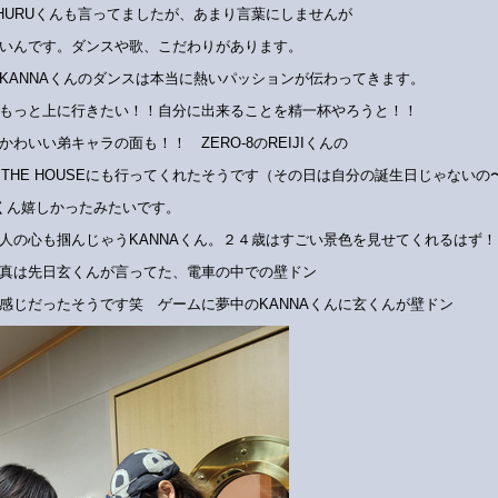
HURUくんも言ってましたが、あまり言葉にしませんが
いんです。ダンスや歌、こだわりがあります。
KANNAくんのダンスは本当に熱いパッションが伝わってきます。
もっと上に行きたい！！自分に出来ることを精一杯やろうと！！
かわいい弟キャラの面も！！ ZERO-8のREIJIくんの
NT THE HOUSEにも行ってくれたそうです（その日は自分の誕生日じゃないの
JIくん嬉しかったみたいです。
人の心も掴んじゃうKANNAくん。２４歳はすごい景色を見せてくれるはず！
真は先日玄くんが言ってた、電車の中での壁ドン
感じだったそうです笑 ゲームに夢中のKANNAくんに玄くんが壁ドン