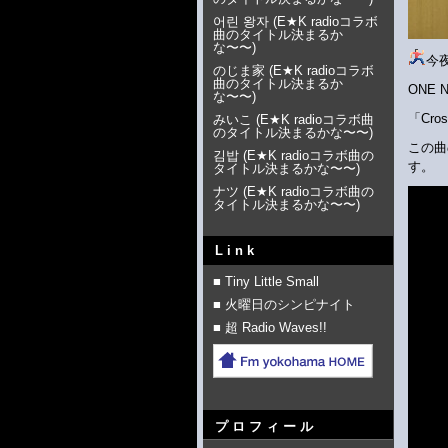
어린 왕자
(
E★K radioコラボ
曲のタイトル決まるか
な〜〜
)
今夜
のじま家
(
E★K radioコラボ
曲のタイトル決まるか
ONE 
な〜〜
)
「Cro
みいこ
(
E★K radioコラボ曲
のタイトル決まるかな〜〜
)
この曲
김밥
(
E★K radioコラボ曲の
す。
タイトル決まるかな〜〜
)
ナツ
(
E★K radioコラボ曲の
タイトル決まるかな〜〜
)
Link
■ Tiny Little Small
■ 火曜日のシンピナイト
■ 超 Radio Waves!!
プロフィール