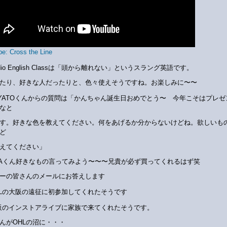
e: Cross the Line
dio English Classは「頭から離れない」というスラング英語です。
たり、好きな人だったりと、色々使えそうですね。お楽しみに〜〜
AYATOくんからの質問は「かんちゃん誕生日おめでとう〜 今年こそはプレゼ
なと
す。好きな色を教えてください。何をあげるか分からないけどね。欲しいも
ど
えてください」
NAくん好きなもの言ってみよう〜〜〜兄貴が必ず買ってくれるはず笑
ーの皆さんのメールにお答えします
HLの大阪の遠征に初参加してくれたそうです
阪のインストアライブに家族で来てくれたそうです。
んがOHLの沼に・・・