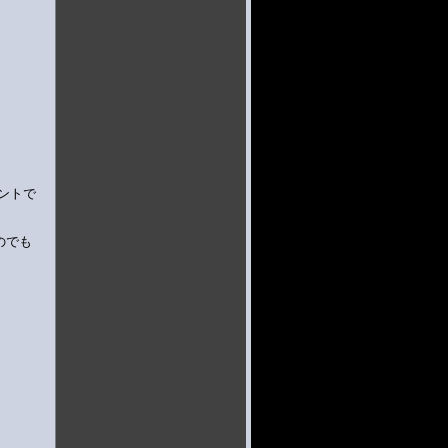
ントで
のでも