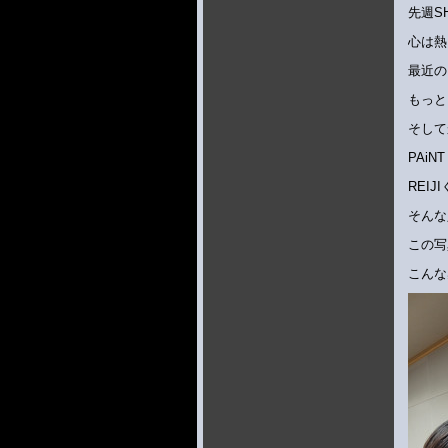
先週S
心は熱
最近の
もっと
そして
PAi
REI
そんな
この写
こんな