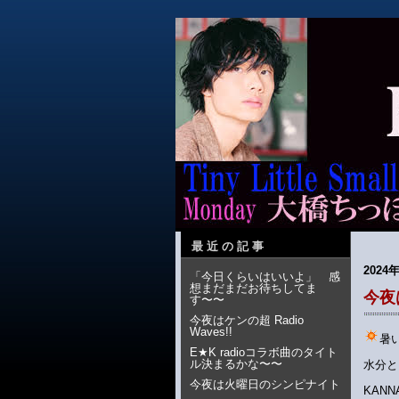
最近の記事
2024年
「今日くらいはいいよ」 感
想まだまだお待ちしてま
今夜は
す〜〜
今夜はケンの超 Radio
Waves!!
暑
E★K radioコラボ曲のタイト
ル決まるかな〜〜
水分と
今夜は火曜日のシンピナイト
KAN