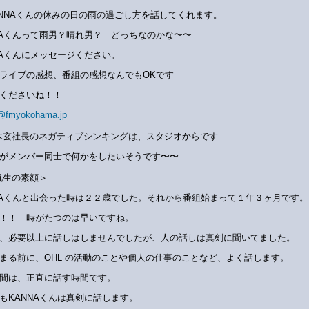
ANNAくんの休みの日の雨の過ごし方を話してくれます。
NAくんって雨男？晴れ男？ どっちなのかな〜〜
NAくんにメッセージください。
ライブの感想、番組の感想なんでもOKです
ルくださいね！！
@fmyokohama.jp
木玄社長のネガティブシンキングは、スタジオからです
がメンバー同士で何かをしたいそうです〜〜
侃生の素顔＞
NAくんと出会った時は２２歳でした。それから番組始まって１年３ヶ月です。
！！ 時がたつのは早いですね。
、必要以上に話しはしませんでしたが、人の話しは真剣に聞いてました。
まる前に、OHL の活動のことや個人の仕事のことなど、よく話します。
間は、正直に話す時間です。
もKANNAくんは真剣に話します。