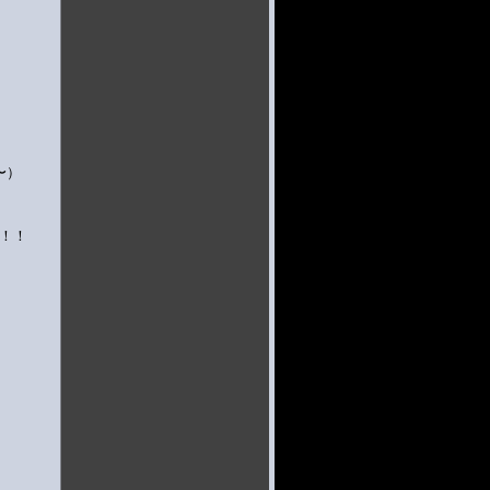
〜）
！！