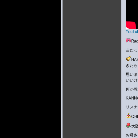
YouTub
Ra
曲だっ
H
きたら
思いま
いいけ
何か教
KAN
リスナ
O
大
お母さ