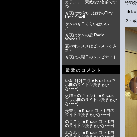
カラノア 素敵なお名前です
時30分
ね
Tik
今夜は大橋ちっぽけのTiny
Little Small
２４歳
ケンの今日くらいはいい
よ！！
今夜はケンの超 Radio
Waves!!
夏のオススメはピンス（かき
氷）
今夜は火曜日のシンピナイト
最近のコメント
나의 히어로
(
E★K radioコラ
ボ曲のタイトル決まるか
な〜〜
)
火曜日のギュル
(
E★K radio
コラボ曲のタイトル決まるか
な〜〜
)
美香
(
E★K radioコラボ曲の
タイトル決まるかな〜〜
)
のじこ
(
E★K radioコラボ曲
のタイトル決まるかな〜〜
)
みなみ
(
E★K radioコラボ曲
のタイトル決まるかな〜〜
)