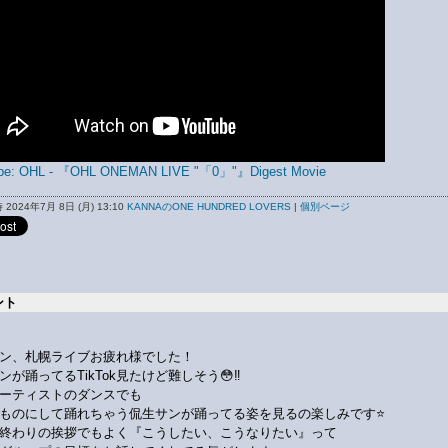
be: OHL - 『OHL ONEMAN LIVE "「0」"』Digest Movie
2024年7月 8日 (月) 13:10
KANNAのONE HUNDRED LOVERS
|
個別ページ
ント
ン、札幌ライブお疲れ様でした！
ンが踊ってるTikTok見たけど難しそう😳‼️
ーティストのダンスでも
ものにして踊れちゃう侃生サンが踊ってる姿を見るの楽しみです⭐
終わりの挨拶でもよく『こうしたい、こうなりたい』って