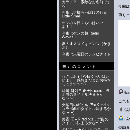
カラノア 素敵なお名前です
ね
今回は
今夜は大橋ちっぽけのTiny
前もっ
Little Small
ケンの今日くらいはいい
よ！！
今夜はケンの超 Radio
Waves!!
夏のオススメはピンス（かき
氷）
今夜は火曜日のシンピナイト
最近のコメント
うさぱお
(
「今日くらいはい
いよ」 感想まだまだお待ち
してます〜〜
)
나의 히어로
(
E★K radioコラ
Ra
ボ曲のタイトル決まるか
な〜〜
)
これも
火曜日のギュル
(
E★K radio
コラボ曲のタイトル決まるか
KA
な〜〜
)
美香
(
E★K radioコラボ曲の
H
タイトル決まるかな〜〜
)
焼肉食
のじこ
(
E★K radioコラボ曲