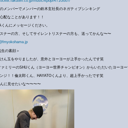
//ticket.rakuten.co.jp/music/kpop/RT1G007/
HLのメンバーでメンバーの鈴木玄社長のネガティブシンキング
心配なことがあります！！
NAくんにメッセージください。
スナーの方、そしてサイレントリスナーの方も、送ってかんな〜〜
@fmyokohama.jp
侃生の素顔＞
けん玉をやりましたが、意外とヨーヨーが上手かったんです笑
ファミリーのSHUくん（ヨーヨー世界チャンピオン）からいただいたヨーヨー
ンジ！！倫太郎くん、HAYATOくんより、超上手かったです笑
くんに見せたいな〜〜〜〜