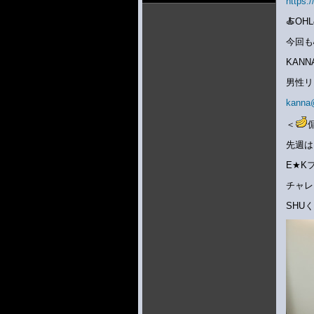
https:
🍝O
今回も
KAN
男性リ
kanna
＜
先週は
E★K
チャレ
SHU