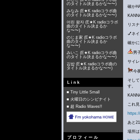
のタイトル決まるかな〜〜
)
確かH
みなみ
(
E★K radioコラボ曲
のタイトル決まるかな〜〜
)
KAN
어린 왕자
(
E★K radioコラボ
リスナ
曲のタイトル決まるか
な〜〜
)
💅ネ
のじま家
(
E★K radioコラボ
曲のタイトル決まるか
確かに
な〜〜
)
男
みいこ
(
E★K radioコラボ曲
のタイトル決まるかな〜〜
)
サイレ
김밥
(
E★K radioコラボ曲の
タイトル決まるかな〜〜
)
今
そして
Link
す。
■ Tiny Little Small
KAN
■ 火曜日のシンピナイト
これ見
■ 超 Radio Waves!!
https:
あと2
場所はT
プロフィール