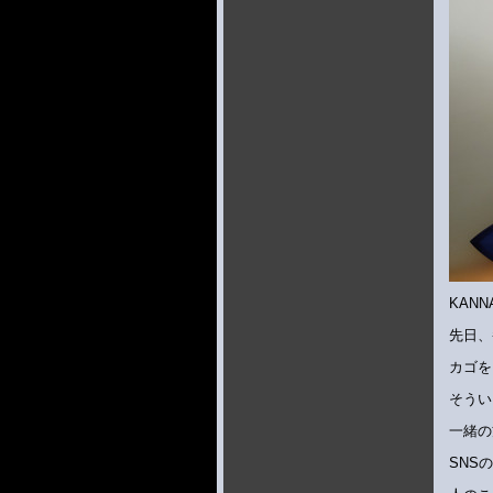
KAN
先日、
カゴを
そうい
一緒の
SNS