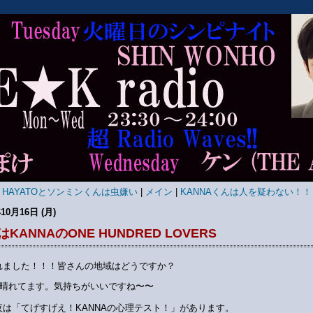
« HAYATOとソンミンくんは虫嫌い
|
メイン
|
KANNAくんは人を疑わない！！ 
10月16日 (月)
KANNAのONE HUNDRED LOVERS
れました！！！皆さんの地域はどうですか？
晴れてます。気持ちがいいですね〜〜
夜は「てげすげえ！KANNAの心理テスト！」があります。