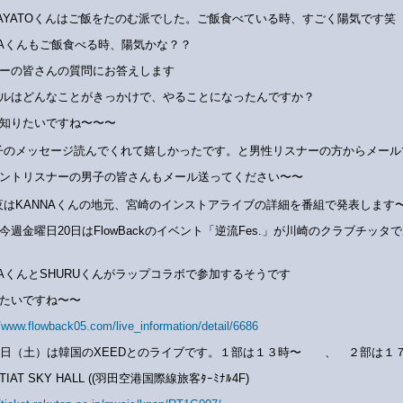
AYATOくんはご飯をたのむ派でした。ご飯食べている時、すごく陽気です笑
NAくんもご飯食べる時、陽気かな？？
ーの皆さんの質問にお答えします
イルはどんなことがきっかけで、やることになったんですか？
知りたいですね〜〜〜
子のメッセージ読んでくれて嬉しかったです。と男性リスナーの方からメール
ントリスナーの男子の皆さんもメール送ってください〜〜
夜はKANNAくんの地元、宮崎のインストアライブの詳細を番組で発表します
今週金曜日20日はFlowBackのイベント「逆流Fes.」が川崎のクラブチッタ
NAくんとSHURUくんがラップコラボで参加するそうです
たいですね〜〜
//www.flowback05.com/live_information/detail/6686
1日（土）は韓国のXEEDとのライブです。１部は１３時〜 、 ２部は１
IAT SKY HALL ((羽田空港国際線旅客ﾀｰﾐﾅﾙ4F)