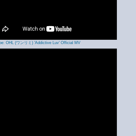
e: OHL (ワンリミ) 'Addictive Luv' Official MV