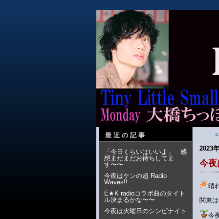
最近の記事
2023年
「今日くらいはいいよ」 感
想まだまだお待ちしてま
今夜は
す〜〜
今夜はケンの超 Radio
Waves!!
晴
E★K radioコラボ曲のタイト
ル決まるかな〜〜
関東は
今夜は火曜日のシンピナイト
今