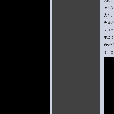
人のこ
そんな
大きい
先日の
２０２
本当に
自信が
きっと