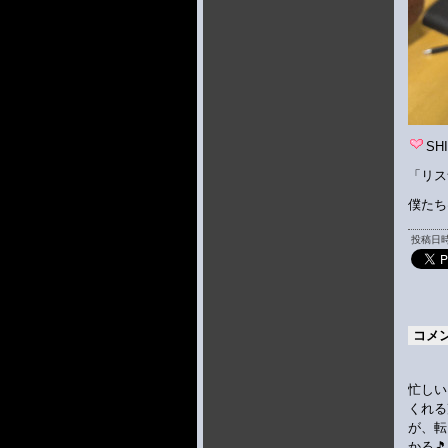
SH
「リス
僕たち
投稿日時 
コメ
忙しい
くれる
が、転
かる