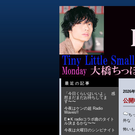
最近の記事
2026
「今日くらいはいいよ」 感
想まだまだお待ちしてま
公開
す〜〜
今夜はケンの超 Radio
Waves!!
ち
E★K radioコラボ曲のタイト
外な
ル決まるかな〜〜
怖いも
今夜は火曜日のシンピナイト