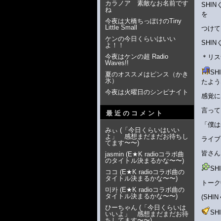
カラノア 素敵なお名前です
SHI
ね
を
今夜は大橋ちっぽけのTiny
Little Small
つけて
ケンの今日くらいはいい
SHI
よ！！
今夜はケンの超 Radio
＊リス
Waves!!
S
夏のオススメはピンス（かき
氷）
たよう
今夜は火曜日のシンピナイト
感覚に
言って
最近のコメント
「僕は
みぃ
(
「今日くらいはいい
よ」 感想まだまだお待ちし
ライブ
てます〜〜
)
皆さん
jasmin
(
E★K radioコラボ曲
のタイトル決まるかな〜〜
)
S
ココ
(
E★K radioコラボ曲の
タイトル決まるかな〜〜
)
トーク
미카
(
E★K radioコラボ曲の
タイトル決まるかな〜〜
)
(SH
ひーちゃん
(
「今日くらいは
S
いいよ」 感想まだまだお待
ちしてます〜〜
)