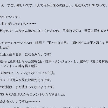
Nくん「すごい嬉しいです。3人で何か出来るの嬉しい。最近3人でLINEやって
なりたいです」
の曲も楽しみですね〜〜〜
料なので、みなさん遊びにきてくださいね。三浦のマグロ、野菜も買えるそ
ルチャーミュージアムは、映画「『王と生きる男』（SHINくんは王と暮らす
したが
は王と生きる男 になるみたいです）
追われ流刑地となった第6代王・端宗（タンジョン）と、彼を守り支える村
・フンド）の絆を描く物語。
a Oneの
ユ・ヘジンと
パク・ジフン主演。
１７００万人が見た映画だそうです。
の公開は、まだ決まってないようです。
ONSTA Xの皆さんからコメントいただきました。
会えるといいですね〜〜〜〜