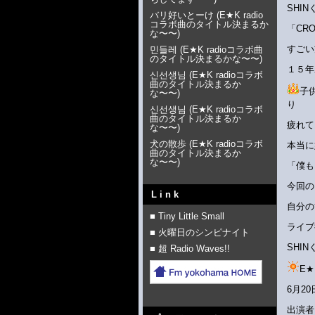
SHI
バリ好いとーけ
(
E★K radio
コラボ曲のタイトル決まるか
「CR
な〜〜
)
すごい
민들레
(
E★K radioコラボ曲
のタイトル決まるかな〜〜
)
１５年
신선생님
(
E★K radioコラボ
曲のタイトル決まるか
子
な〜〜
)
り
신선생님
(
E★K radioコラボ
曲のタイトル決まるか
疲れて
な〜〜
)
犬の散歩
(
E★K radioコラボ
本当に
曲のタイトル決まるか
な〜〜
)
「僕も
今回の
Link
自分の
■ Tiny Little Small
ライブ
■ 火曜日のシンピナイト
SHI
■ 超 Radio Waves!!
E★
6月2
出演者 