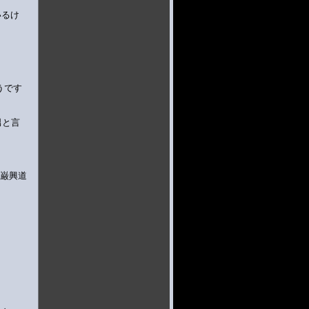
いるけ
うです
男と言
長巌興道