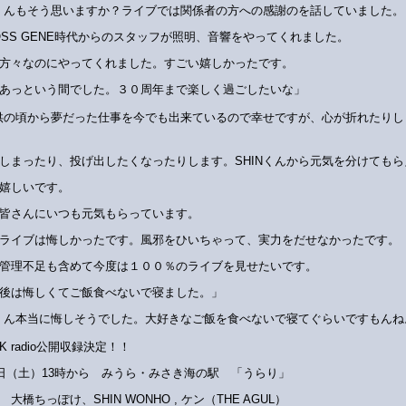
Nくんもそう思いますか？ライブでは関係者の方への感謝のを話していました。
OSS GENE時代からのスタッフが照明、音響をやってくれました。
方々なのにやってくれました。すごい嬉しかったです。
あっという間でした。３０周年まで楽しく過ごしたいな」
供の頃から夢だった仕事を今でも出来ているので幸せですが、心が折れたりし
しまったり、投げ出したくなったりします。SHINくんから元気を分けてもら
嬉しいです。
皆さんにいつも元気もらっています。
ライブは悔しかったです。風邪をひいちゃって、実力をだせなかったです。
管理不足も含めて今度は１００％のライブを見せたいです。
後は悔しくてご飯食べないで寝ました。」
Nくん本当に悔しそうでした。大好きなご飯を食べないで寝てぐらいですもんね
K radio公開収録決定！！
0日（土）13時から みうら・みさき海の駅 「うらり」
大橋ちっぽけ、SHIN WONHO , ケン（THE AGUL）