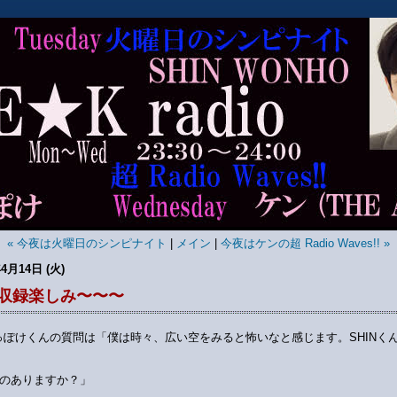
« 今夜は火曜日のシンピナイト
|
メイン
|
今夜はケンの超 Radio Waves!! »
年4月14日 (火)
収録楽しみ〜〜〜
っぽけくんの質問は「僕は時々、広い空をみると怖いなと感じます。SHINく
のありますか？」