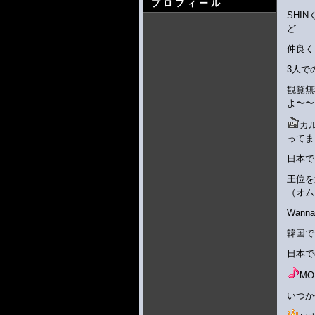
プロフィール
SHI
ど
仲良く
3人で
観覧無
よ〜〜
カ
ってま
日本で
王位を
（オム
Wann
韓国で
日本で
M
いつか