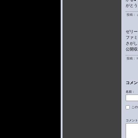
がとう
投稿： 
ゼリー
ファミ
さがし
公開収
投稿： h
コメン
名前：
この
コメント