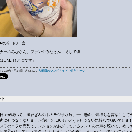
INの今日の一言
ナーのみなさん、ファンのみなさん、そして僕
はONE ひとつです」
2026年4月14日 (火) 23:59
火曜日のシンピナイト
|
個別ページ
ント
日々が続いて、風邪ぎみの中のラジオ収録。一生懸命、気持ちを言葉にして
声にせつなくなりました🥲いつもありがとう✨せつない気持ちで聴いていま
スラのコラボ商品でテンションがあがっているシンくんの声を聴いて、めっ
同感✌️次は、楽しい気持ちになりました😊今夜は、せつなく、楽しいラジオ