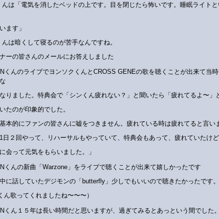
Nくんは「電気を消したベッドの上です。目を閉じたら怖いです。睡眠ライトと
います」
Nくんは暗くして寝るのが苦手なんですね。
ナーの皆さんのメールにお答えしました
HINくんのライブでヨンソクくんとCROSS GENEの歌を聴くことが出来て当
な
なりました。特典会で「シンくん疲れない？」と聞いたら「疲れてるよ〜」
いたのが印象的でした。
基本的にファンの皆さんに嘘をつきません。疲れている時は疲れてると言い
1日２回やって、リハーサルもやっていて、特典会もあって、疲れていたけ
に会って元気をもらいました。」
HINくんの新曲「Warzone」をライブで聴くことが出来て嬉しかったです
中に話していたデジモンの「butterfly」少しでもいいので聴きたかったです
INくん歌ってくれましたね〜〜〜）
HINくん１５年は長い時間だと思いますが、過ぎてみるとあっという間でした