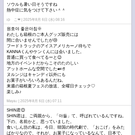
ソウルも暑い日そうですね
熱中症に気をつけて下さい＾＾
ゆ こ❤︎
2025年8月 6日 (水) 08:16
원호야 좋은아침🌞
わたしも箱根のご本人グッズ販売には
間に合いませんでしたが😢
フードトラックのアイスアメリカーノ待ちで
KANNAくんやケンくんには会いました。
普通に買って食べてるーと😉
地方のイベントだからこそのたのしい
アットホームな空間でした🍛🥤
ヌルンジはキャンディ以外にも
お菓子がいろいろあるんだね。
来週の箱根夏フェスの放送、全曜日チェック♡
楽しみ♪
Maya♪
2025年8月 6日 (水) 07:11
SHIN君😊
SHIN君は、ご両親から、「아들」て、呼ばれているんですね。
下の、名前かと、思っていました。
食いしん坊の私は、今日、韓国の時代劇で、「おこげ」をみた
ばかりなので、それが、お菓子になっているなんて、日本で、