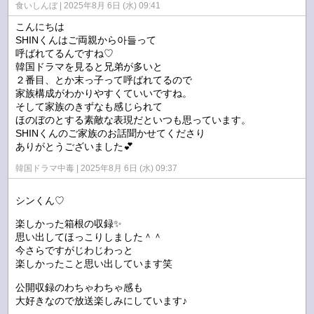
食いしんぼ
2025年8月 6日 (水) 09:41
こんにちは
SHINくんはご両親から아들って
呼ばれてるんですね♡
韓国ドラマを見ると兄弟が多いと
２番目、とか末っ子って呼ばれてるので
家族構成がわかりやすくていいですね。
そして家族のきずなも感じられて
ほのぼのとする素敵な表現だといつも思っています。
SHINくんのご家族のお話聞かせてくださり
ありがとうございました💕
韓国ドラマ中毒
2025年8月 6日 (水) 09:37
シンくん♡
楽しかった箱根の収録✨
思い出してほっこりしました＾＾
今さらですがじわじわっと
楽しかったこと思い出しています笑
公開収録のわちゃわちゃ感も
大好きなので放送楽しみにしています♪