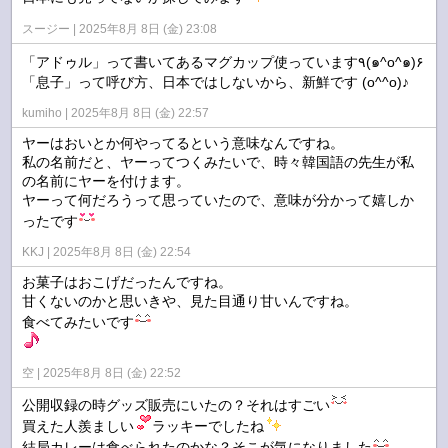
スージー
2025年8月 8日 (金) 23:08
「アドゥル」って書いてあるマグカップ使っています٩(๑^o^๑)۶
「息子」って呼び方、日本ではしないから、新鮮です (o^^o)♪
kumiho
2025年8月 8日 (金) 22:57
ヤーはおいとか何やってるという意味なんですね。
私の名前だと、ヤーってつくみたいで、時々韓国語の先生が私
の名前にヤーを付けます。
ヤーって何だろうって思っていたので、意味が分かって嬉しか
ったです
KKJ
2025年8月 8日 (金) 22:54
お菓子はおこげだったんですね。
甘くないのかと思いきや、見た目通り甘いんですね。
食べてみたいです
空
2025年8月 8日 (金) 22:52
公開収録の時グッズ販売にいたの？それはすごい
買えた人羨ましい
ラッキーでしたね
結局カレーは食べられたのかな？そこが気になりました