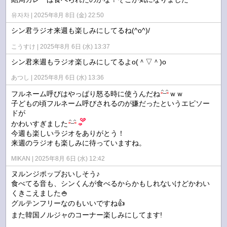
유자차
2025年8月 8日 (金) 22:50
シン君ラジオ来週も楽しみにしてるね(^o^)/
こうすけ
2025年8月 6日 (水) 13:37
シン君来週もラジオ楽しみにしてるよo(＾▽＾)o
あつし
2025年8月 6日 (水) 13:36
フルネーム呼びはやっぱり怒る時に使うんだね
ｗｗ
子どもの頃フルネーム呼びされるのが嫌だったというエピソー
ドが
かわいすぎました
今週も楽しいラジオをありがとう！
来週のラジオも楽しみに待っていますね。
MIKAN
2025年8月 6日 (水) 12:42
ヌルンジポップおいしそう♪
食べてる音も、シンくんが食べるからかもしれないけどかわい
くきこえました🍚
グルテンフリーなのもいいですね👍
また韓国ノルジャのコーナー楽しみにしてます!