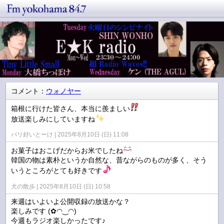
コメント：
ウォノヤー
箱根に行けた皆さん、本当に羨ましい
放送楽しみにしていますね
バリ好いとーけ
2025年8月10日 (日) 11:08
お菓子はおこげだからお米でしたね
韓国の物は素朴というか自然な、昔ながらのものが多く、そう
いうところがとても好きです
犬の散歩
2025年8月10日 (日) 10:58
来週はいよいよ公開収録の放送かな？
楽しみです (✿◠‿◠)
今週もラジオ楽しかったです♪