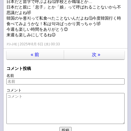
日本だと苗字で呼ぶよね🤔学校とか職場とか…
日本だと親に「息子」とか「娘」って呼ばれることないから不
思議だよね🤣
韓国の누룽지って私食べたことないんだよね🤔今度韓国行く時
食べてみようかな！私は약과ばっかり買っちゃう🤣
今週も楽しい時間をありがとう😊
来週も楽しみにしてるね😉
카나에
2025年8月 6日 (水) 00:33
«
前
次
»
コメント投稿
名前
コメント