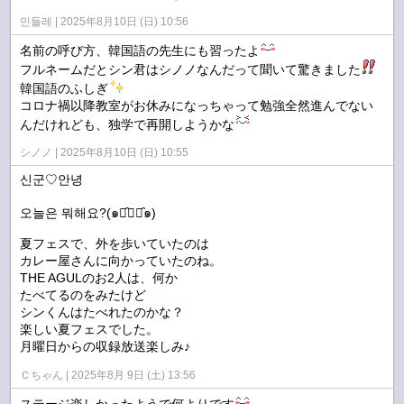
민들레
2025年8月10日 (日) 10:56
名前の呼び方、韓国語の先生にも習ったよ
フルネームだとシン君はシノノなんだって聞いて驚きました
韓国語のふしぎ
コロナ禍以降教室がお休みになっちゃって勉強全然進んでない
んだけれども、独学で再開しようかな
シノノ
2025年8月10日 (日) 10:55
신군♡안녕
오늘은 뭐해요?(๑･̑◡･̑๑)
夏フェスで、外を歩いていたのは
カレー屋さんに向かっていたのね。
THE AGULのお2人は、何か
たべてるのをみたけど
シンくんはたべれたのかな？
楽しい夏フェスでした。
月曜日からの収録放送楽しみ♪
Ｃちゃん
2025年8月 9日 (土) 13:56
ステージ楽しかったようで何よりです