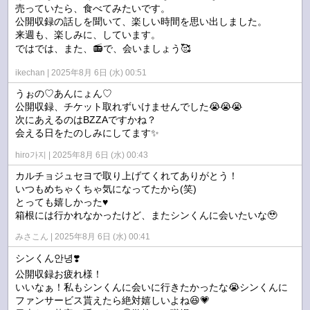
売っていたら、食べてみたいです。
公開収録の話しを聞いて、楽しい時間を思い出しました。
来週も、楽しみに、しています。
ではでは、また、📻️で、会いましょう🥰
ikechan
2025年8月 6日 (水) 00:51
うぉの♡あんにょん♡
公開収録、チケット取れずいけませんでした😭😭😭
次にあえるのはBZZAですかね？
会える日をたのしみにしてます✨
hiro가지
2025年8月 6日 (水) 00:43
カルチョジュセヨで取り上げてくれてありがとう！
いつもめちゃくちゃ気になってたから(笑)
とっても嬉しかった♥️
箱根には行かれなかったけど、またシンくんに会いたいな🥹
みさこん
2025年8月 6日 (水) 00:41
シンくん안녕❣️
公開収録お疲れ様！
いいなぁ！私もシンくんに会いに行きたかったな😭シンくんに
ファンサービス貰えたら絶対嬉しいよね😆💗