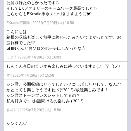
公開収録たのしかったです♡
そしてEKファミリーのチームワーク最高でした✨
こらからもEKradio末永くつづきますように💓
EKradio応援隊
2025年7月29日 (火) 16:56
こんにちは
箱根の収録も楽しく無事に終わったみたいでよかったです。お
疲れ様でした♡
SHINくんとおソロのポーチほしかったな💧
ラジ子
2025年7月29日 (火) 16:03
しんくん今日のラジオも楽しみに待っています♬(ノ゜∇゜)ノ♩
空
2025年7月29日 (火) 15:58
シン君、公開収録はどうでしたか？コラボしたりして、なんだ
かとっても楽しそうですねヾ(*´∀｀*)ﾉ放送楽しみです！
シン君ストーンブレスレットしてるの？
私も好きです♪お話聞けるの楽しみ (´∀｀*)
유자차
2025年7月29日 (火) 15:56
シンくん♡