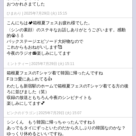
おつかれさまてした
ひまわり
2025年7月29日 (火) 15:15
こんにちは🏕️箱根夏フェスお疲れ様でした。
〈シンの素顔〉のステキなお話しありがとうございます。感動
的😭💧💧
バックステージエピソード大好物なので
これからもおねがいします🥰
今夜のラジオ📻️楽しみにしてます
ミントティー
2025年7月29日 (火) 15:11
箱根夏フェスのTシャツ着て韓国に帰ったんですね
Fヨコ愛にあふれてる👍
わたしも新宿駅のホームで箱根夏フェスのTシャツ着てる方の後
ろに並びました（笑）
収録の放送ともちろん今夜のシンピナイトも
楽しみにしてます💕
ピンクのドラゴン
2025年7月29日 (火) 15:07
シンくん もう韓国に帰っちゃったんですね💧
あっでもタイにずっといたのだから久しぶりの韓国なのかな？
ゆっくり休めるといいですね。