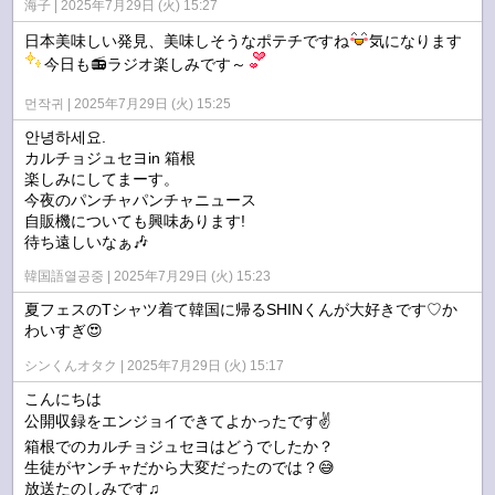
海子
2025年7月29日 (火) 15:27
日本美味しい発見、美味しそうなポテチですね
気になります
今日も📻ラジオ楽しみです～
먼작귀
2025年7月29日 (火) 15:25
안녕하세요.
カルチョジュセヨin 箱根
楽しみにしてまーす。
今夜のパンチャパンチャニュース
自販機についても興味あります!
待ち遠しいなぁ🎶
韓国語열공중
2025年7月29日 (火) 15:23
夏フェスのTシャツ着て韓国に帰るSHINくんが大好きです♡か
わいすぎ😍
シンくんオタク
2025年7月29日 (火) 15:17
こんにちは
公開収録をエンジョイできてよかったです✌
箱根でのカルチョジュセヨはどうでしたか？
生徒がヤンチャだから大変だったのでは？😅
放送たのしみです♫