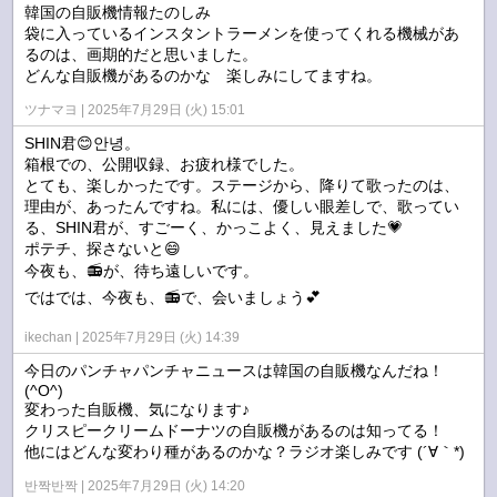
韓国の自販機情報たのしみ
袋に入っているインスタントラーメンを使ってくれる機械があ
るのは、画期的だと思いました。
どんな自販機があるのかな 楽しみにしてますね。
ツナマヨ
2025年7月29日 (火) 15:01
SHIN君😊안녕。
箱根での、公開収録、お疲れ様でした。
とても、楽しかったです。ステージから、降りて歌ったのは、
理由が、あったんですね。私には、優しい眼差しで、歌ってい
る、SHIN君が、すごーく、かっこよく、見えました💗
ポテチ、探さないと😄
今夜も、📻️が、待ち遠しいです。
ではでは、今夜も、📻️で、会いましょう💕
ikechan
2025年7月29日 (火) 14:39
今日のパンチャパンチャニュースは韓国の自販機なんだね！
(^O^)
変わった自販機、気になります♪
クリスピークリームドーナツの自販機があるのは知ってる！
他にはどんな変わり種があるのかな？ラジオ楽しみです (´∀｀*)
반짝반짝
2025年7月29日 (火) 14:20