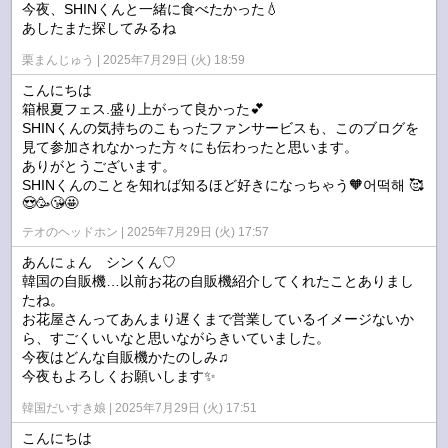
今夜、SHINくんと一緒に食べたかった💧
あしたまた探してみるね
栗まんじゅう
2025年7月29日 (火) 18:59
こんにちは
箱根夏フェス.盛り上がって良かった💕
SHINくんの気持ちのこもったファンサービスも、このブログを
見て参加されなかった方々にも伝わったと思います。
ありがとうございます。
SHINくんのことを知れば知るほど好きになっちゃう🧡어떡해 🥰
😍🥳😘🤩
テオのヘッドホン
2025年7月29日 (火) 17:57
あんにょん シンくん♡
韓国の自販機…以前お花の自販機紹介してくれたことありまし
たね。
お花屋さんってあんまり遅くまで営業しているイメージないか
ら、すごくいいなと思いながらきいていました。
今夜はどんな自販機かたのしみ♫
今夜もよろしくお願いします✨
韓国だいすき娘
2025年7月29日 (火) 17:51
こんにちは