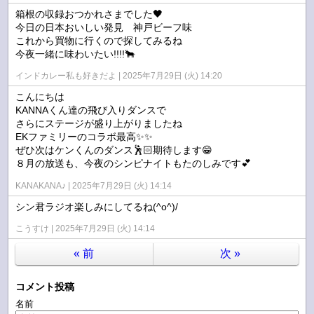
箱根の収録おつかれさまでした🖤
今日の日本おいしい発見 神戸ビーフ味
これから買物に行くので探してみるね
今夜一緒に味わいたい!!!!🐂
インドカレー私も好きだよ
2025年7月29日 (火) 14:20
こんにちは
KANNAくん達の飛び入りダンスで
さらにステージが盛り上がりましたね
EKファミリーのコラボ最高✨✨
ぜひ次はケンくんのダンス🕺🏻期待します😁
８月の放送も、今夜のシンピナイトもたのしみです💕
KANAKANA♪
2025年7月29日 (火) 14:14
シン君ラジオ楽しみにしてるね(^o^)/
こうすけ
2025年7月29日 (火) 14:14
«
前
次
»
コメント投稿
名前