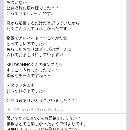
あついなか
公開収録お疲れ様でした＾＾
とっても楽しかったです♪
席から応援するだけだと思っていたから
たくさん会えてうれしかったです♡
物販でアルバイト？するすがた笑
とってもレアでした♪
もらったおつりはグッズのポーチに
入れておまもりにしています♡
KKIのKANNAくんのダンスも✨
すっごくうれしかったです♪
素敵なチームですね＾＾
スタッフさまも
おつかれさまでした♪
公開収録ありがとうございました＾＾
ゆ こ❤︎
2025年7月29日 (火) 15:55
暑いですがSHINくんお元気でしょうか？
箱根はとても楽しかったようで何よりです。
SHINくんステージから降りたんですね。