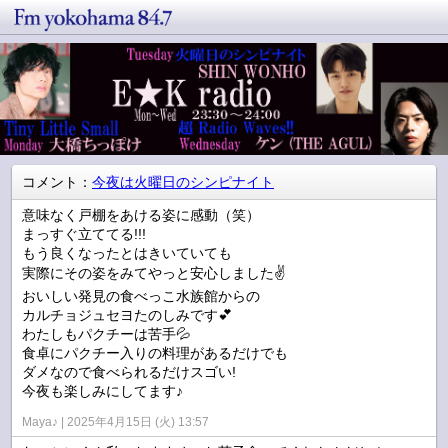
コメント：
今夜は火曜日のシンピナイト
意味なく戸棚をあける姿に感動（笑）
まっすぐ立ててる!!!
もう良くなったとはきいていても
実際にその姿をみてやっと安心しました✌️
おいしい発見の食べっこ水族館からの
カルチョジュセヨたのしみです💕
わたしもパクチーは苦手💦
食卓にパクチー入りの料理があるだけでも
ダメなので食べられるだけスゴい!
今夜も楽しみにしてます♪
Maya♪
2025年4月15日 (火) 13:57