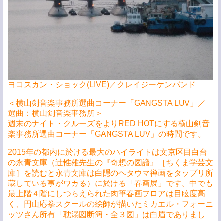
ヨコスカン・ショック(LIVE)／クレイジーケンバンド
＜横山剣音楽事務所選曲コーナー「GANGSTA LUV」／
選曲：横山剣音楽事務所＞
週末のナイト・クルーズをよりRED HOTにする横山剣音
楽事務所選曲コーナー「GANGSTA LUV」の時間です。
2015年の都内に於ける最大のハイライトは文京区目白台
の永青文庫（辻惟雄先生の『奇想の図譜』［ちくま学芸文
庫］を読むと永青文庫は白隠のヘタウマ禅画をタップリ所
蔵している事がワカる）に於ける「春画展」です。中でも
最上階４階にしつらえられた肉筆春画フロアは目眩度高
く、円山応拳スクールの絵師が描いたミカエル・フォーニ
ッツさん所有「耽溺図断簡・全３図」は白眉でありまし