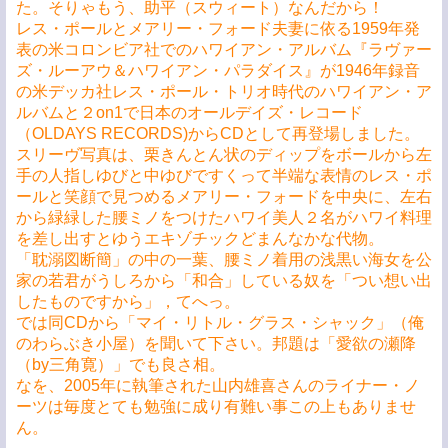
た。そりゃもう、助平（スウィート）なんだから！
レス・ポールとメアリー・フォード夫妻に依る1959年発
表の米コロンビア社でのハワイアン・アルバム『ラヴァー
ズ・ルーアウ＆ハワイアン・パラダイス』が1946年録音
の米デッカ社レス・ポール・トリオ時代のハワイアン・ア
ルバムと２on1で日本のオールデイズ・レコード
（OLDAYS RECORDS)からCDとして再登場しました。
スリーヴ写真は、栗きんとん状のディップをボールから左
手の人指しゆびと中ゆびですくって半端な表情のレス・ポ
ールと笑顔で見つめるメアリー・フォードを中央に、左右
から緑緑した腰ミノをつけたハワイ美人２名がハワイ料理
を差し出すとゆうエキゾチックどまんなかな代物。
「耽溺図断簡」の中の一葉、腰ミノ着用の浅黒い海女を公
家の若君がうしろから「和合」している奴を「つい想い出
したものですから」，てへっ。
では同CDから「マイ・リトル・グラス・シャック」（俺
のわらぶき小屋）を聞いて下さい。邦題は「愛欲の瀬降
（by三角寛）」でも良さ相。
なを、2005年に執筆された山内雄喜さんのライナー・ノ
ーツは毎度とても勉強に成り有難い事この上もありませ
ん。