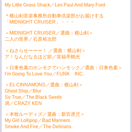
My Little Grass Shack／Les Paul And Mary Ford
＊横山剣音楽事務所自動車倶楽部がお届けする
「MIDNIGHT CRUISER」・・・
＜MIDNIGHT CRUISER／選曲：横山剣＞
二人の世界／石原裕次郎
＜ねさらせーーー！ ／選曲：横山剣＞
ア！なんだなるほど節／笑福亭鶴光
＜日東色素のホンモクでハンモック／選曲：日東色素＞
I’m Going To Love You／FUNK INC.
＜EL CINNAMONS／選曲：横山剣＞
Ghost Ship／Blur
So True／The Black Seeds
渦／CRAZY KEN
＜本牧ルーディズ／選曲：新宮虎児＞
My Girl Lollipop／Bad Manners
Smoke And Fire／The Delirians