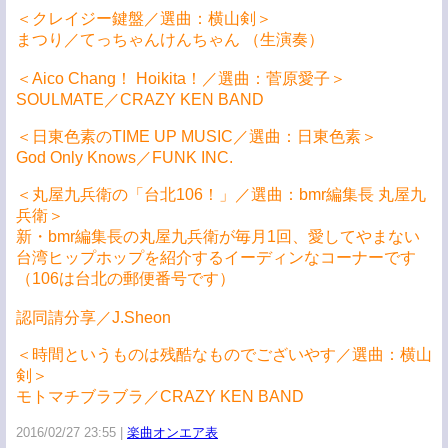
＜クレイジー鍵盤／選曲：横山剣＞
まつり／てっちゃんけんちゃん （生演奏）
＜Aico Chang！ Hoikita！／選曲：菅原愛子＞
SOULMATE／CRAZY KEN BAND
＜日東色素のTIME UP MUSIC／選曲：日東色素＞
God Only Knows／FUNK INC.
＜丸屋九兵衛の「台北106！」／選曲：bmr編集長 丸屋九
兵衛＞
新・bmr編集長の丸屋九兵衛が毎月1回、愛してやまない
台湾ヒップホップを紹介するイーディンなコーナーです
（106は台北の郵便番号です）
認同請分享／J.Sheon
＜時間というものは残酷なものでございやす／選曲：横山
剣＞
モトマチブラブラ／CRAZY KEN BAND
2016/02/27 23:55
楽曲オンエア表