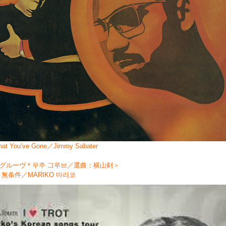
hat You’ve Gone／Jimmy Sabater
グルーヴ＊우주 그루브／選曲：横山剣＞
：無条件／MARIKO 마리코