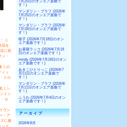
7月25日のオンエア楽曲で
す！
)
マンダリン・ブラフ
(
2026年
7月25日のオンエア楽曲で
す！
)
マンダリン・ブラフ
(
2026年
7月18日のオンエア楽曲で
す！
)
桜子
(
2026年7月18日のオン
ン・ニ
エア楽曲です！
)
作品を
お昼寝ラッコ
(
2026年7月18
曲目に収
日のオンエア楽曲です！
)
オン・
mindy
(
2026年7月18日のオン
エア楽曲です！
)
に多くの
あきこひとりっこ
(
2026年7
ティッ
月11日のオンエア楽曲で
す！
)
ブ・ドロ
マンダリン・ブラフ
(
2026年
7月11日のオンエア楽曲で
名ミシ
す！
)
シントン
ふうわ
(
2026年7月4日のオン
イ・セ
エア楽曲です！
)
イヴン
アーカイブ
シー・ア
イズに展
2026年8月
ィッド