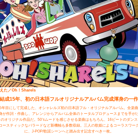
た／Oh！Sharels
結成15年、初の日本語フルオリジナルアルバム完成渾身の一
5年目にして完成した、オシャレルズ初の日本語フル・オリジナルアルバム。全楽
身が作詞・作曲し、アレンジからアルバム全体のトータルプロデュースまでを手が
のオリジナル作品だ。50’sムードを感じさせる楽曲はもちろん、16ビートのダン
コースティックなバラードなど新機軸も多数収録。三人の歌姫によるコーラスワー
に、J-POP/歌謡シーンへと踏み出す記念すべき一枚。