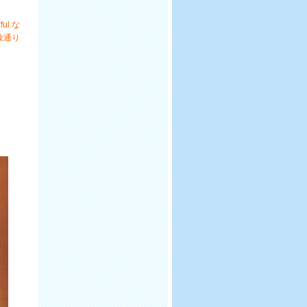
ul な
本牧通り