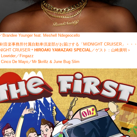
randee Younger feat. Meshell Ndegeocello
剣音楽事務所付属自動車倶楽部がお届けする「MIDNIGHT CRUISER」・・
NIGHT CRUISER＊
HIROAKI YAMAZAKI SPECIAL
／ゲスト：山崎廣明＞
owrider／Fingazz
inco De Mayo／Mr $krillz & June Bug Slim