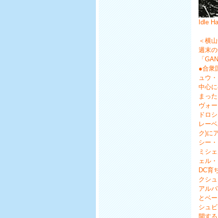
Idle H
＜横山
週末の
「GA
●合衆
ュウ・
中心に
まった
ヴォー
ドロシ
レーベ
ク)に
シー・
ミシェ
ェル・
DC育
クシュ
アルバ
とベー
シュビ
開する