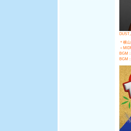
DUST／B
＊横山
＜MID
BGM：L
BGM：C