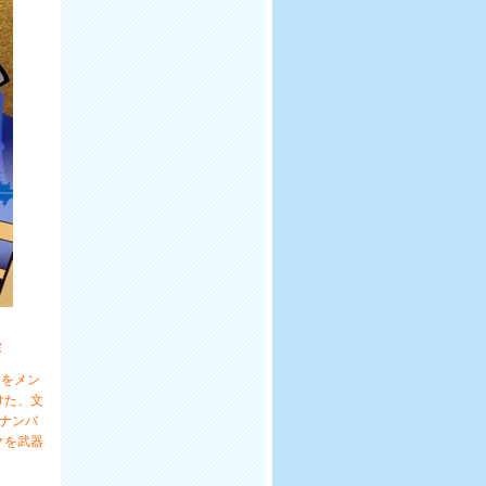
作
曲をメン
けた、文
スナンバ
クを武器