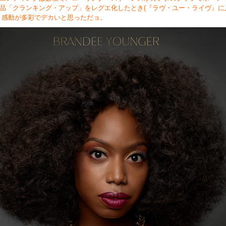
品「クランキング・アップ」をレグエ化したとき(『ラヴ・ユー・ライヴ』に
り感動が多彩でデカいと思っただョ。