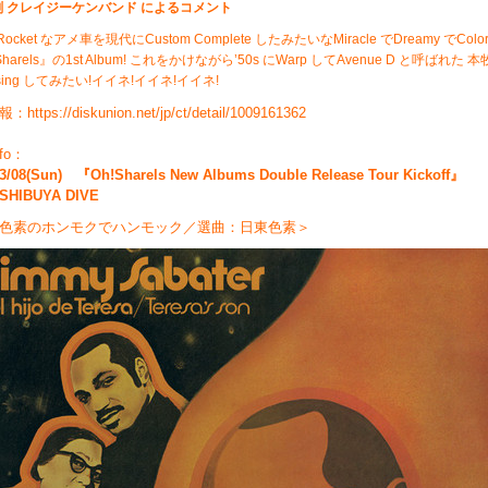
剣 クレイジーケンバンド によるコメント
cket なアメ車を現代にCustom Complete したみたいなMiracle でDreamy でColorf
Sharels』の1st Album! これをかけながら’50s にWarp してAvenue D と呼ばれた 
ising してみたい!イイネ!イイネ!イイネ!
報：
https://diskunion.net/jp/ct/detail/1009161362
nfo：
03/08(Sun) 『Oh!Sharels New Albums Double Release Tour Kickoff』
HIBUYA DIVE
色素のホンモクでハンモック／選曲：日東色素＞