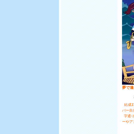
夢で逢え
結成1
バー自
字通り
ーやア