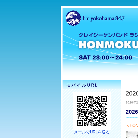
モバイルURL
20
2026年2
20
＜HON
メールでURLを送る