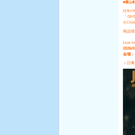
■横山
往年のRo
『 Oh!
をCru
商品情
Live I
2026/
会場：S
＜日東