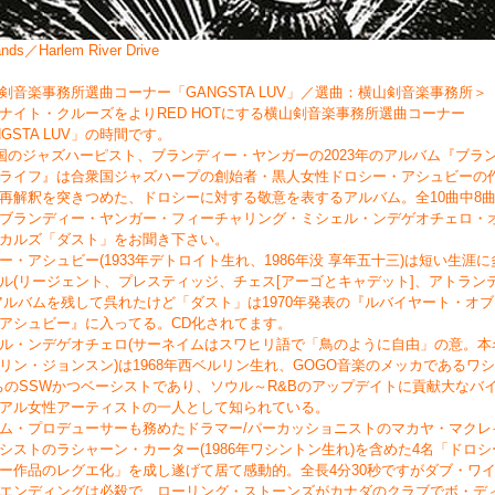
ands／Harlem River Drive
剣音楽事務所選曲コーナー「GANGSTA LUV」／選曲：横山剣音楽事務所＞
ナイト・クルーズをよりRED HOTにする横山剣音楽事務所選曲コーナー
NGSTA LUV」の時間です。
国のジャズハーピスト、ブランディー・ヤンガーの2023年のアルバム『ブラ
ライフ』は合衆国ジャズハープの創始者・黒人女性ドロシー・アシュビーの
再解釈を突きつめた、ドロシーに対する敬意を表するアルバム。全10曲中8
ブランディー・ヤンガー・フィーチャリング・ミシェル・ンデゲオチェロ・
カルズ「ダスト」をお聞き下さい。
ー・アシュビー(1933年デトロイト生れ、1986年没 享年五十三)は短い生涯
ル(リージェント、プレスティッジ、チェス[アーゴとキャデット]、アトラン
アルバムを残して呉れたけど「ダスト」は1970年発表の『ルバイヤート・オ
アシュビー』に入ってる。CD化されてます。
ル・ンデゲオチェロ(サーネイムはスワヒリ語で「鳥のように自由」の意。本
リン・ジョンスン)は1968年西ベルリン生れ、GOGO音楽のメッカであるワ
ちのSSWかつベーシストであり、ソウル～R&Bのアップデイトに貢献大なバ
アル女性アーティストの一人として知られている。
ム・プロデューサーも務めたドラマー/パーカッショニストのマカヤ・マクレ
シストのラシャーン・カーター(1986年ワシントン生れ)を含めた4名「ドロ
ー作品のレグエ化」を成し遂げて居て感動的。全長4分30秒ですがダブ・ワ
エンディングは必殺で、ローリング・ストーンズがカナダのクラブでボ・デ