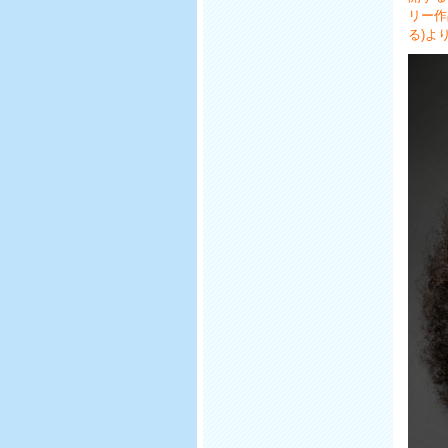
リー作
る)よ