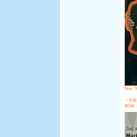
Now T
＜宇宙
BGM