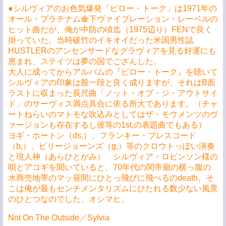
●シルヴィアのお色気爆発「ピロー・トーク」は1971年の
オール・プラチナム傘下ヴァイブレーション・レーベルの
ヒット曲だが、俺が中防の頃迄（1975辺り）FENで良く
掛っていた。当時破竹のイキオイだった米国男性誌
HUSTLERのアンセンサードなグラヴィアを見る好運にも
恵まれ、ステイツは夢の国でござんした。
大人に成ってからアルバムの『ピロー・トーク』を聴いて
シルヴィアの印象は股一段と良く成りますが、それはB面
ラストに収まった長尺曲「ノット・オブ・ジ・アウトサイ
ド」のサーヴィス満点具合に依る所大であります。（チャ
ートねらいのマトモな吹込みとしてはザ・モウメンツのヴ
ァージョンも存在するし彼等の1st,の表題曲でもある）
ヨギ・ホートン（ds,）、フランキー・プレスコード
（b,）、ビリージョーンズ（g,）等のクロウトっぽい演奏
と現人神（あらひとがみ） シルヴィア・ロビンソン様の
唄とアコギを聞いていると、70年代の関帝廟の横っ腹の
水商売地帯のマッ昼間にひとっ飛びに飛べるのdeath。そ
こは俺が最もセンチメンタリズムにひたれる数少ない風景
のひとつなのでした、オシマヒ。
Not On The Outside／Sylvia