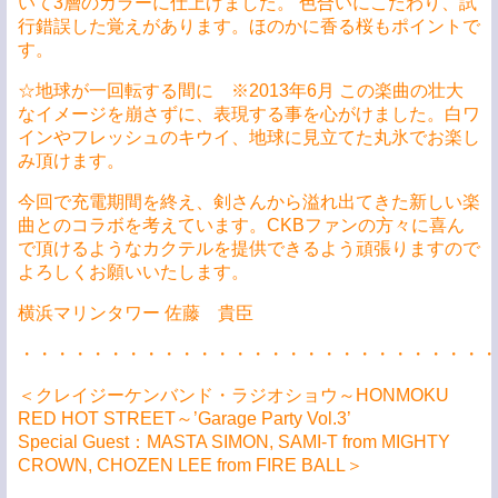
いて3層のカラーに仕上げました。 色合いにこだわり、試
行錯誤した覚えがあります。ほのかに香る桜もポイントで
す。
☆地球が一回転する間に ※2013年6月 この楽曲の壮大
なイメージを崩さずに、表現する事を心がけました。白ワ
インやフレッシュのキウイ、地球に見立てた丸氷でお楽し
み頂けます。
今回で充電期間を終え、剣さんから溢れ出てきた新しい楽
曲とのコラボを考えています。CKBファンの方々に喜ん
で頂けるようなカクテルを提供できるよう頑張りますので
よろしくお願いいたします。
横浜マリンタワー 佐藤 貴臣
・・・・・・・・・・・・・・・・・・・・・・・・・・・
＜クレイジーケンバンド・ラジオショウ～HONMOKU
RED HOT STREET～’Garage Party Vol.3’
Special Guest：MASTA SIMON, SAMI-T from MIGHTY
CROWN, CHOZEN LEE from FIRE BALL＞