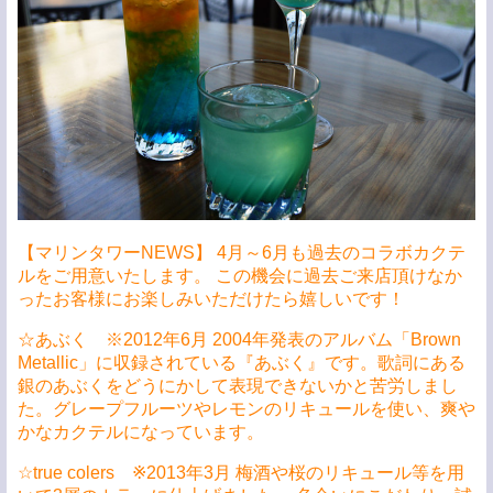
【マリンタワーNEWS】 4月～6月も過去のコラボカクテ
ルをご用意いたします。 この機会に過去ご来店頂けなか
ったお客様にお楽しみいただけたら嬉しいです！
☆あぶく ※2012年6月 2004年発表のアルバム「Brown
Metallic」に収録されている『あぶく』です。歌詞にある
銀のあぶくをどうにかして表現できないかと苦労しまし
た。グレープフルーツやレモンのリキュールを使い、爽や
かなカクテルになっています。
☆true colers ※2013年3月 梅酒や桜のリキュール等を用