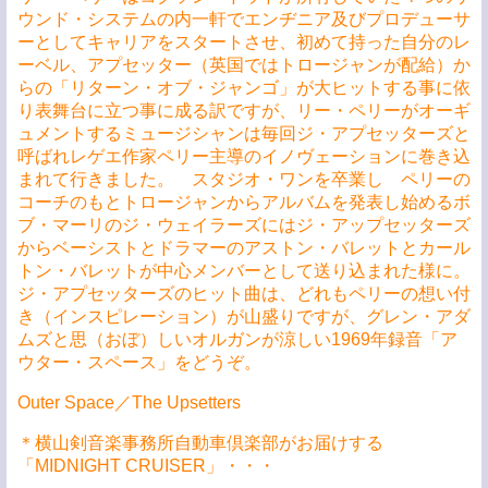
ウンド・システムの内一軒でエンヂニア及びプロデューサ
ーとしてキャリアをスタートさせ、初めて持った自分のレ
ーベル、アプセッター（英国ではトロージャンが配給）か
らの「リターン・オブ・ジャンゴ」が大ヒットする事に依
り表舞台に立つ事に成る訳ですが、リー・ペリーがオーギ
ュメントするミュージシャンは毎回ジ・アプセッターズと
呼ばれレゲエ作家ペリー主導のイノヴェーションに巻き込
まれて行きました。 スタジオ・ワンを卒業し ペリーの
コーチのもとトロージャンからアルバムを発表し始めるボ
ブ・マーリのジ・ウェイラーズにはジ・アップセッターズ
からベーシストとドラマーのアストン・バレットとカール
トン・バレットが中心メンバーとして送り込まれた様に。
ジ・アプセッターズのヒット曲は、どれもペリーの想い付
き（インスピレーション）が山盛りですが、グレン・アダ
ムズと思（おぼ）しいオルガンが涼しい1969年録音「ア
ウター・スペース」をどうぞ。
Outer Space／The Upsetters
＊横山剣音楽事務所自動車倶楽部がお届けする
「MIDNIGHT CRUISER」・・・