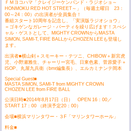
ＦＭヨコハマ「クレイジーケンバンド・ラジオショ～
HONMOKU RED HOT STREET～」（毎週土曜日 23：
00～24：00）の出演者が全員集合！
番組スタート10周年を記念し、「実演版ラジオショウ」
＝ゴキゲンなガレージ・パーティを繰り広げます！スぺシ
ャル・ゲストとして、MIGHTY CROWNからMASTA
SIMON, SAMI-T, FIRE BALLからCHOZEN LEEも登場し
ます。
出演者■横山剣＋スモーキー・テツニ、CHIBOW＋新宮虎
児、小野瀬雅生、チャーリー宮毛、日東色素、菅原愛子＋
ISOP、丸屋九兵衛（bmr編集長）、エルカミナンテ岡本
Special Guest■
MASTA SIMON, SAMI-T from MIGHTY CROWN
CHOZEN LEE from FIRE BALL
公演日時■2014年8月17日（日） OPEN 16：00／
START 17：00 （終演予定20：00）
会場■横浜マリンタワー・３F「マリンタワーホール」
料金■