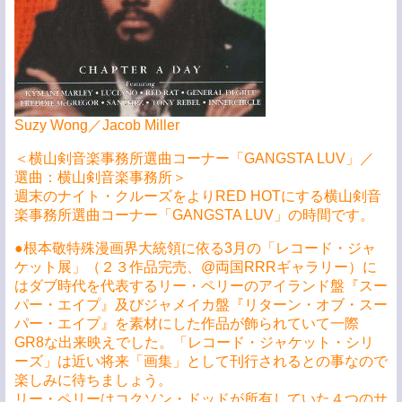
Suzy Wong／Jacob Miller
＜横山剣音楽事務所選曲コーナー「GANGSTA LUV」／
選曲：横山剣音楽事務所＞
週末のナイト・クルーズをよりRED HOTにする横山剣音
楽事務所選曲コーナー「GANGSTA LUV」の時間です。
●根本敬特殊漫画界大統領に依る3月の「レコード・ジャ
ケット展」（２３作品完売、@両国RRRギャラリー）に
はダブ時代を代表するリー・ペリーのアイランド盤『スー
パー・エイプ』及びジャメイカ盤『リターン・オブ・スー
パー・エイプ』を素材にした作品が飾られていて一際
GR8な出来映えでした。「レコード・ジャケット・シリ
ーズ」は近い将来「画集」として刊行されるとの事なので
楽しみに待ちましょう。
リー・ペリーはコクソン・ドッドが所有していた４つのサ