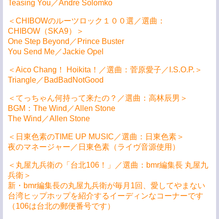
Teasing You／Andre Solomko
＜CHIBOWのルーツロック１００選／選曲：
CHIBOW（SKA9）＞
One Step Beyond／Prince Buster
You Send Me／Jackie Opel
＜Aico Chang！ Hoikita！／選曲：菅原愛子／I.S.O.P.＞
Triangle／BadBadNotGood
＜てっちゃん何持って来たの？／選曲：高林辰男＞
BGM：The Wind／Allen Stone
The Wind／Allen Stone
＜日東色素のTIME UP MUSIC／選曲：日東色素＞
夜のマネージャー／日東色素（ライヴ音源使用）
＜丸屋九兵衛の「台北106！」／選曲：bmr編集長 丸屋九
兵衛＞
新・bmr編集長の丸屋九兵衛が毎月1回、愛してやまない
台湾ヒップホップを紹介するイーディンなコーナーです
（106は台北の郵便番号です）