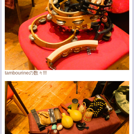
tambourineの数々!!!