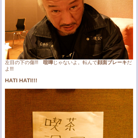
左目の下の傷!!!
喧嘩
じゃないよ。転んで
顔面ブレーキ
だ
よ!!!
HATI HATI!!!