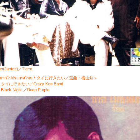
er(Juntos)／Tierra
นอยากไปประเทศไทย＊タイに行きたい／選曲：横山剣＞
タイに行きたい／Crazy Ken Band
lack Night ／Deep Purple