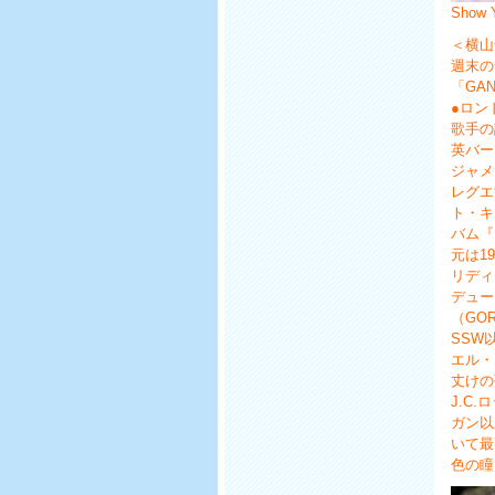
Show 
＜横山
週末の
「GA
●ロン
歌手の
英バー
ジャメ
レグエ
ト・キ
バム『
元は1
リディ
デュー
（GO
SSW
エル・
丈けの
J.C
ガン以
いて最
色の瞳