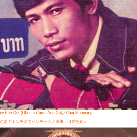
ow Pee Ork (Ghosts Come And Go)／Chai Muansing
色素のホンモクでハンモック／選曲：日東色素＞