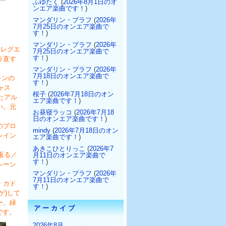
ふゆたく
(
2026年8月1日のオ
at
ンエア楽曲です！
)
マンダリン・ブラフ
(
2026年
7月25日のオンエア楽曲で
す！
)
マンダリン・ブラフ
(
2026年
・レグエ
7月25日のオンエア楽曲で
す！
)
り直す
マンダリン・ブラフ
(
2026年
7月18日のオンエア楽曲で
キンの
す！
)
ャス
桜子
(
2026年7月18日のオン
たアル
エア楽曲です！
)
い。元
お昼寝ラッコ
(
2026年7月18
日のオンエア楽曲です！
)
のプロ
mindy
(
2026年7月18日のオン
レイン
エア楽曲です！
)
あきこひとりっこ
(
2026年7
返る／
月11日のオンエア楽曲で
す！
)
シーン
マンダリン・ブラフ
(
2026年
7月11日のオンエア楽曲で
・カド
す！
)
ゲ)して
ー。緑
アーカイブ
です。
2026年8月