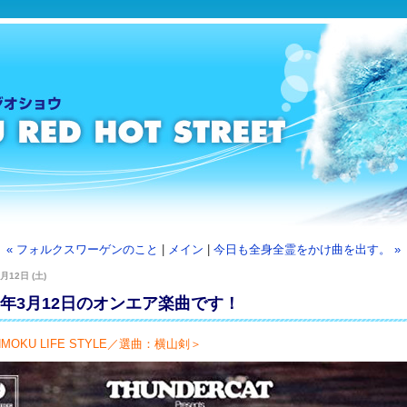
« フォルクスワーゲンのこと
|
メイン
|
今日も全身全霊をかけ曲を出す。 »
月12日 (土)
22年3月12日のオンエア楽曲です！
MOKU LIFE STYLE／選曲：横山剣＞