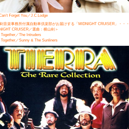
 Can’t Forget You／J.C.Lodge
剣音楽事務所付属自動車倶楽部がお届けする「MIDNIGHT CRUISER」・・
NIGHT CRUISER／選曲：横山剣＞
ogether／The Intruders
ogether／Sunny & The Sunliners