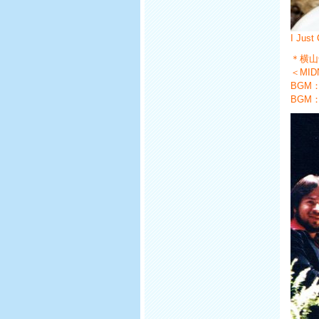
I Just
＊横山
＜MID
BGM：T
BGM：T