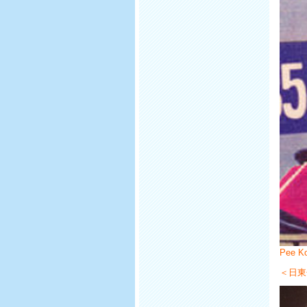
Pee K
＜日東