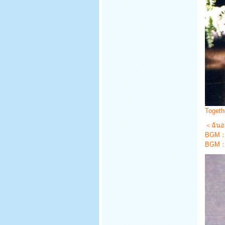
Togeth
＜ฉั
BGM：
BGM：B