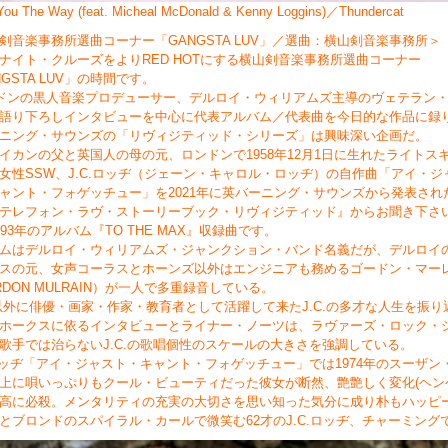
You The Way (feat. Micheal McDonald & Kenny Loggins)／Thunderc
剣音楽事務所選曲コーナー「GANGSTA LUV」／選曲：横山剣音楽事務所＞
ナイト・クルーズをよりRED HOTにする横山剣音楽事務所選曲コーナー
NGSTA LUV」の時間です。
ドンの黒人音楽プロデューサー、デルロイ・ウィリアムズ主導のヴェテラン
語り下ろしインタビューを中心に代表アルバム／代表曲を今日的な作品に録
ニング・サウンズの「リヴィジティッド・シリーズ」は興味深い企画だ。
イカンの父と英国人の母の元、ロンドンで1958年12月1日に生れたライトス
女性SSW、J.C.ロッヂ（ジェーン・キャロル・ロッヂ）の自作曲「アイ・ジ
ャント・フォゲッチュー」を2021年に英バーニング・サウンズから発表され
テレフォン・ラヴ・ストーリーブック・リヴィジティッド』からお聞き下さ
993年のアルバム『TO THE MAX』収録曲です。
ムはデルロイ・ウィリアムズ・ジャンクション・バンド名義だが、デルロイ
スの元、女声コーラスとホーンズ以外はエンジニアも務めるゴードン・マー
RDON MULRAIN）が一人で多重録音している。
以外に俳優・画家・作家・教育者として活躍して来たJ.C.の多才な人生を振り
ホークスに依るインタビューとライナー・ノーツは、ラヴァーズ・ロック・
歌手では治らないJ.C.の歌唱個性のスケールの大きさを強調している。
.ロッヂ「アイ・ジャスト・キャント・フォゲッチュー」では1974年のスーザン
上に唄いっぷりもクール・ビューティだった彼女が断然、艶艶しく変化(ヘン
高に必殺。メンタリティの充実の大切さを思い知った気分に成り朴もハッピ
とブロンドのスパイラル・カールで微笑む62才のJ.C.ロッヂ、チャーミング