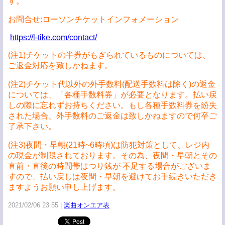
す。
お問合せ:ローソンチケットインフォメーション
https://l-tike.com/contact/
(注1)チケットの半券がもぎられているものについては、
ご返金対応を致しかねます。
(注2)チケット代以外の外手数料(配送手数料は除く)の返金
については、「各種手数料券」が必要となります。払い戻
しの際に忘れずお持ちください。もし各種手数料券を紛失
された場合、外手数料のご返金は致しかねますので何卒ご
了承下さい。
(注3)夜間・早朝(21時~6時頃)は防犯対策として、レジ内
の現金が制限されております。その為、夜間・早朝とその
直前・直後の時間帯はつり銭が 不足する場合がございま
すので、払い戻しは夜間・早朝を避けてお手続きいただき
ますようお願い申し上げます。
2021/02/06 23:55
楽曲オンエア表