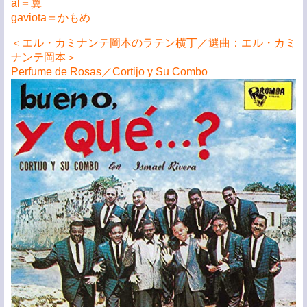
al＝翼
gaviota＝かもめ
＜エル・カミナンテ岡本のラテン横丁／選曲：エル・カミ
ナンテ岡本＞
Perfume de Rosas／Cortijo y Su Combo