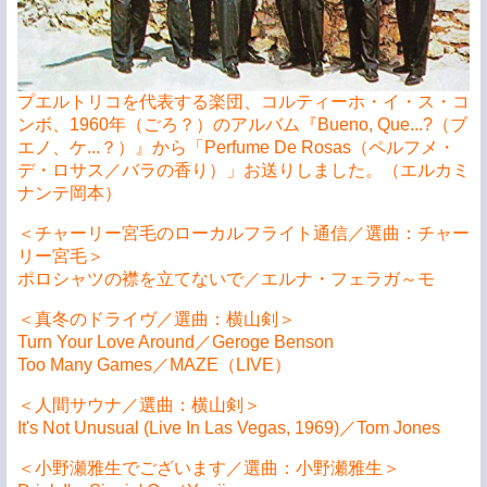
プエルトリコを代表する楽団、コルティーホ・イ・ス・コ
ンボ、1960年（ごろ？）のアルバム『Bueno, Que...?（ブ
エノ、ケ...？）』から「Perfume De Rosas（ペルフメ・
デ・ロサス／バラの香り）」お送りしました。（エルカミ
ナンテ岡本）
＜チャーリー宮毛のローカルフライト通信／選曲：チャー
リー宮毛＞
ポロシャツの襟を立てないで／エルナ・フェラガ～モ
＜真冬のドライヴ／選曲：横山剣＞
Turn Your Love Around／Geroge Benson
Too Many Games／MAZE（LIVE）
＜人間サウナ／選曲：横山剣＞
It's Not Unusual (Live In Las Vegas, 1969)／Tom Jones
＜小野瀬雅生でございます／選曲：小野瀬雅生＞