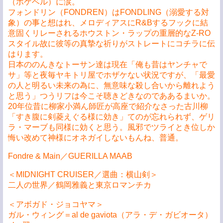
（ポケベル）に涙。
フォンドリン（FONDREN）はFONDLING（溺愛する対
象）の事と想はれ、メロディアスにR&Bするフックに結
意固くリレーされるホウストン・ラップの重層的なZ-RO
スタイル故に彼等の真摯な祈りがストレートにコチラに伝
はります。
日本ののんきなトーサン達は現在「俺も昔はヤンチャで
サ」等と夜毎ヤキトリ屋でホザケない状況ですが、「最愛
の人と明るい未来の為に、無意味な殺し合いから離れよう
と思う」つうリフは今こそ聴きどきなのでああるまいか。
20年位昔に柳家小満ん師匠が高座で紹介なさった古川柳
「すき腹に剣菱えぐる様に効き」てのが忘れられず、ゲリ
ラ・マーブも同様に効くと思う。風邪でツライとき位しか
悔い改めて神様にオネガイしないもんね、普通。
Fondre & Main／GUERILLA MAAB
＜MIDNIGHT CRUISER／選曲：横山剣＞
二人の世界／鶴岡雅義と東京ロマンチカ
＜アボガド・ジョコヤマ＞
ガル・ウィング＝al de gaviota（アラ・デ・ガビオータ）