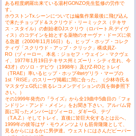
ある程度網羅出来ている湯村GONZO先生監修の労作で
す。
ホウストンTx.シーンについては編集作業最後に飛び込ん
で来たチョップド＆スクリウド・リーミックス（テキサ
ス・スタイル）の創始者DJスクリウ（ロバート.R.デイヴ
ィス）のコデインを始とする薬物のオーヴァ・ドーズに依
る急逝（2000年11月16日）も、ヒップ・ホップ・コレク
ティヴ「スクリウド・アップ・クリック」構成員Z-
RO（ヅィーロー、本名：ジョセフ・ウェイン・マクヴェ
イ、1977年1月19日テキサス州ミズーリ・シティ生れ、今
43才）のソロ・デビウ（1998年）及びZ-ROとトレイ
（TRAE）率いるヒップ・ホップ4tetゲリラ・マーブの
1st『RISE』のスリーヴ掲載に間に合った。（少林寺氏＆
マスタヴェG氏に依るレコメンデイションの頁を御参照下
さい。）
その1999年発売の『ライズ』から全19曲中5曲目の「フォ
ンドリン・アンド・メイン」をお聞き下さい。アルバム背
面に写ったメンバーはヅィーロ、ダギーG、テヅ
（T.A.Z.）そしてトレイ。直後に皆巨大化するとは云へ、
1999年の彼等はザ・モウメンツよりも筋骨隆隆として、
見るからにはるかに男伊達。ウェストにはさんだビーパー