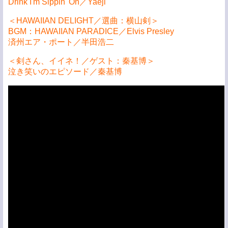
Drink I'm Sippin' On／Yaeji
＜HAWAIIAN DELIGHT／選曲：横山剣＞
BGM：HAWAIIAN PARADICE／Elvis Presley
済州エア・ポート／半田浩二
＜剣さん、イイネ！／ゲスト：秦基博＞
泣き笑いのエピソード／秦基博