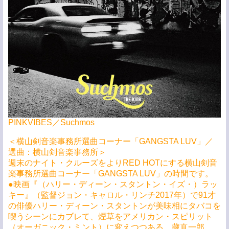
PINKVIBES／Suchmos
＜横山剣音楽事務所選曲コーナー「GANGSTA LUV」／
選曲：横山剣音楽事務所＞
週末のナイト・クルーズをよりRED HOTにする横山剣音
楽事務所選曲コーナー「GANGSTA LUV」の時間です。
●映画『（ハリー・ディーン・スタントン・イズ・）ラッ
キー』（監督ジョン・キャロル・リンチ2017年）で91才
の俳優ハリー・ディーン・スタントンが美味相にタバコを
喫うシーンにカブレて、煙草をアメリカン・スピリット
（オーガニック・ミント）に変えつつある、藏真一郎