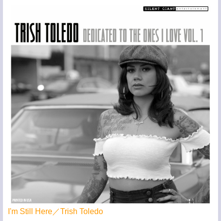
I'm Still Here／Trish Toledo