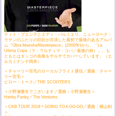
ティト・プエンテとエディ・パルミエリ、ニューヨーク・
ラテンのふたりの巨匠が共演した最初で最後のあるアルバ
ム『Obra Maestra/Masterpiece』(2000年)から、「La
Ultima Copa（ラ・ウルティマ・コパ／最後の杯）」。も
ともとはタンゴの名曲をサルサでカバーしています。（エ
ルカミナンテ岡本）
＜チャーリー宮毛のローカルフライト通信／選曲：チャー
リー宮毛＞
ピロー・トーク／THE SCOOTERS
＜小野瀬雅生でございます／選曲：小野瀬雅生＞
Hanky Panky／The Ventures
＜CKB TOUR 2018＊GOING TO A GO-GO／選曲：横山剣
＞