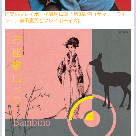
円楽のプレイボーイ講座12章「
第3章 酒（
サマー・ワイ
ン）／前田憲男とプレイボーイズ)」