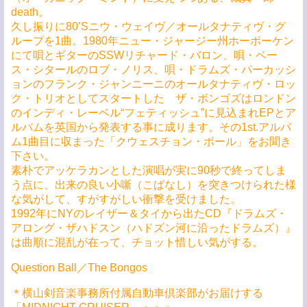
death。
久し振りに80’Sニウ・ウェイヴ／オールタナティヴ・グ
ループを1曲。1980年ニュー・ジャージー州ホーボーケン
にて唄とギターのSSWリチャード・バロン、唄・ベー
ス・シタールのロブ・ノリス、唄・ドラムズ・パーカッシ
ョンのフランク・ジャンニーニのオールタナティヴ・ロッ
ク・トリオとしてスタートした ザ・ボンゴズはロンドン
のインディ・レーベル“フェティッシュ”に見込まれEPとア
ルバムを英国から発表する事に成ります。その1st.アルバ
ム1曲目に収まった「クウェスチョン・ボール」をお聞き
下さい。
素朴でアッケラカンとした演唱が実に90秒で終ってしま
う点に、出来の良い小噺（こばなし）を突きつけられた様
な気がして、すがすがしい衝撃を受けました。
1992年にNYのレイザー＆タイから出たCD『ドラムズ・
アロング・ザハドスン（ハドズン河に沿ったドラムズ）』
は曲順に混乱が在って、チョット惜しい気がする。
Question Ball／The Bongos
＊横山剣音楽事務所付属自動車倶楽部がお届けする