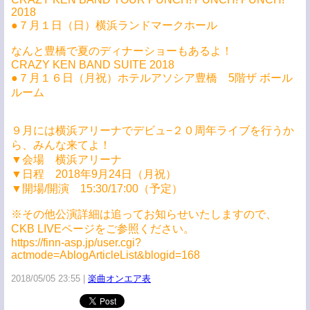
2018
●７月１日（日）横浜ランドマークホール
なんと豊橋で夏のディナーショーもあるよ！
CRAZY KEN BAND SUITE 2018
●７月１６日（月祝）ホテルアソシア豊橋 5階ザ ボール
ルーム
９月には横浜アリーナでデビュ−２０周年ライブを行うか
ら、みんな来てよ！
▼会場 横浜アリーナ
▼日程 2018年9月24日（月祝）
▼開場/開演 15:30/17:00（予定）
※その他公演詳細は追ってお知らせいたしますので、
CKB LIVEページをご参照ください。
https://finn-asp.jp/user.cgi?
actmode=AblogArticleList&blogid=168
2018/05/05 23:55
楽曲オンエア表