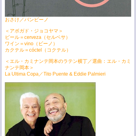
おさけ／バンビーノ
＜アボガド・ジョコヤマ＞
ビール＝cerveza（セルベサ）
ワイン＝vino（ビーノ）
カクテル＝cóctel（コクテル）
＜エル・カミナンテ岡本のラテン横丁／選曲：エル・カミ
ナンテ岡本＞
La Ultima Copa／Tito Puente & Eddie Palmieri