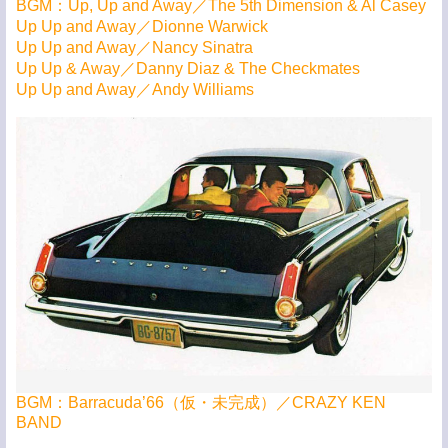
BGM：Up, Up and Away／The 5th Dimension & Al Casey
Up Up and Away／Dionne Warwick
Up Up and Away／Nancy Sinatra
Up Up & Away／Danny Diaz & The Checkmates
Up Up and Away／Andy Williams
BGM：Barracuda’66（仮・未完成）／CRAZY KEN
BAND