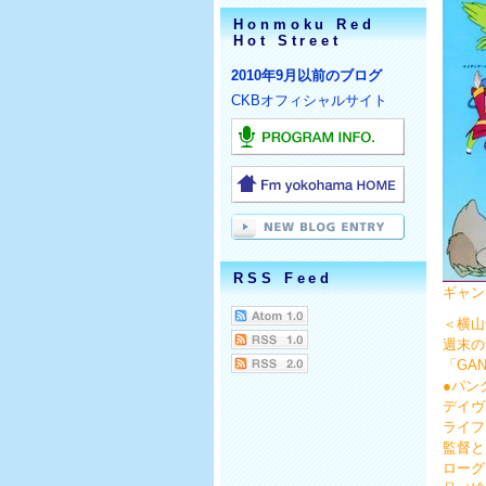
Honmoku Red
Hot Street
2010年9月以前のブログ
CKBオフィシャルサイト
RSS Feed
ギャ
＜横山
週末の
「GA
●パン
デイヴ
ライフ
監督と
ローグ