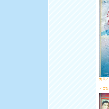
海風
＜ご当