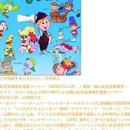
ングが強盗するときのうた／辻村真人
剣音楽事務所選曲コーナー「GANGSTA LUV」／選曲：横山剣音楽事務所＞
ナイト・クルーズをよりRED HOTにする横山剣音楽事務所選曲コーナー
NGSTA LUV」の時間です。
ク～ポスト・パンク～ニウ・ウェイヴ～オールタナティヴな価値観の現役映
ィット・リンチのドキュメンタリー映画『デェイヴィッド・リンチ／ジ・ア
』は面白かったなあ。アメリカの幸福な中流家庭で成長した少年時代から商
してのデビウ作『イレイザ―ヘッド』（1976）製作にこぎつける迄をリンチ
し続け、画面は主にロサンゼルスの陽光の中、ハリウッドの丘に在る画室で