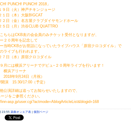
H! PUNCH! PUNCH! 2018」
１９日（火）神戸チキンジョージ
２１日（木）大阪BIGCAT
２２日（金）名古屋クラブダイヤモンドホール
２５日（月）渋谷CLUB QUATTRO
こちらはCKB友の会会員のみチケット受付となりますが、
ー２０周年を記念して
ー当時CKBがお世話になっていたライブハウス「原宿クロコダイル」で
のライブも行われます。
２７日（水）原宿クロコダイル
９月には横浜アリーナでデビュ−２０周年ライブを行います！
 横浜アリーナ
 2018年9月24日（月祝）
開演 15:30/17:00（予定）
他公演詳細は追ってお知らせいたしますので、
Eページをご参照ください。
//finn-asp.jp/user.cgi?actmode=AblogArticleList&blogid=168
23:55
楽曲オンエア表
|
個別ページ