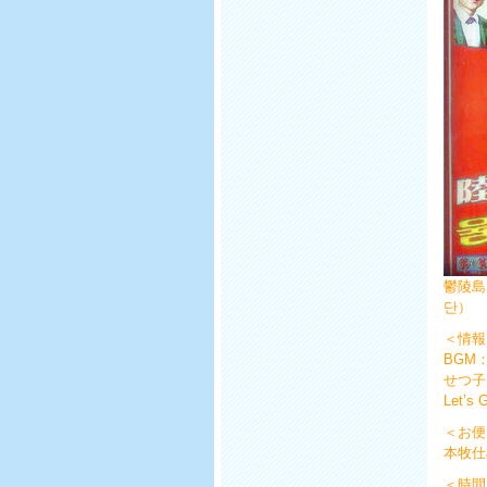
鬱陵島
＜情報
BGM：L
せつ子
Let’s
＜お便
本牧仕
＜時間