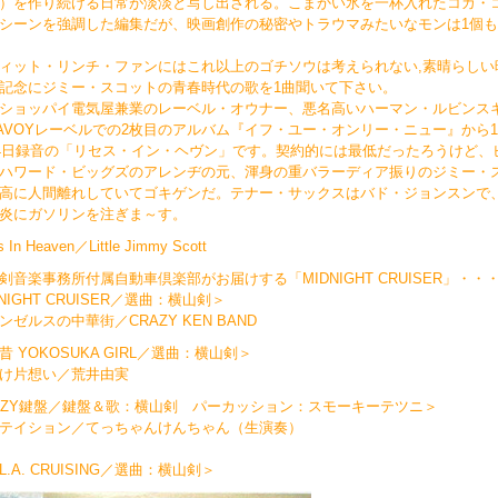
）を作り続ける日常が淡淡と写し出される。こまかい氷を一杯入れたコカ・
シーンを強調した編集だが、映画創作の秘密やトラウマみたいなモンは1個
ィット・リンチ・ファンにはこれ以上のゴチソウは考えられない,素晴らしい
記念にジミー・スコットの青春時代の歌を1曲聞いて下さい。
ショッパイ電気屋兼業のレーベル・オウナー、悪名高いハーマン・ルビンス
AVOYレーベルでの2枚目のアルバム『イフ・ユー・オンリー・ニュー』から19
14日録音の「リセス・イン・ヘヴン」です。契約的には最低だったろうけど、
ハワード・ビッグズのアレンヂの元、渾身の重バラーディア振りのジミー・
高に人間離れしていてゴキゲンだ。テナー・サックスはバド・ジョンスンで
炎にガソリンを注ぎま～す。
 In Heaven／Little Jimmy Scott
剣音楽事務所付属自動車倶楽部がお届けする「MIDNIGHT CRUISER」・・
NIGHT CRUISER／選曲：横山剣＞
ンゼルスの中華街／CRAZY KEN BAND
昔 YOKOSUKA GIRL／選曲：横山剣＞
だけ片想い／荒井由実
AZY鍵盤／鍵盤＆歌：横山剣 パーカッション：スモーキーテツニ＞
テイション／てっちゃんけんちゃん（生演奏）
.A. CRUISING／選曲：横山剣＞