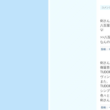
コメン
剣さん
八百屋
💡
>>八
なんの
投稿： h
剣さん
御返答
TUDO
ヴィン
また、
TUDO
シンプ
色々と
剣さん
投稿： 