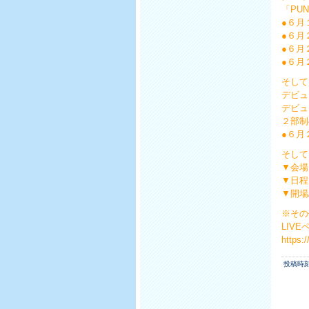
「PUNC
●６月
●６月
●６月
●６月
そして
デビュ
デビュ
２部制
●６月
そして
▼会場
▼日程
▼開場/
※その
LIV
https:
投稿時刻 