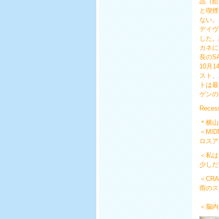
品（絵
と喫煙
ない。
デイヴ
した。
カネに
長のS
10月
スト、
トは最
ゲンの
Recess
＊横山
＜MID
ロスア
＜私は
少し
＜CR
雨のス
＜脳内L