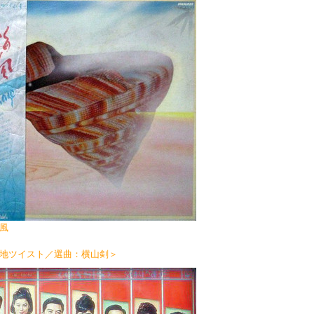
／風
地ツイスト／選曲：横山剣＞