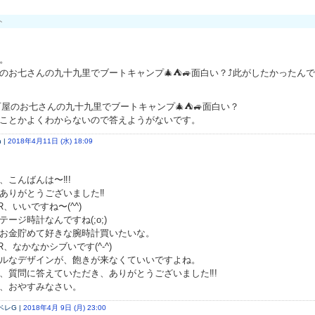
ト
。
のお七さんの九十九里でブートキャンプ🎄⛺️🚙面白い？⤴️此がしたかったん
百屋のお七さんの九十九里でブートキャンプ🎄⛺️🚙面白い？
ことかよくわからないので答えようがないです。
 |
2018年4月11日 (水) 18:09
、こんばんは〜‼︎!
ありがとうございました‼︎
R、いいですね〜(^^)
テージ時計なんですね(;o;)
お金貯めて好きな腕時計買いたいな。
R、なかなかシブいです(^-^)
ルなデザインが、飽きが来なくていいですよね。
、質問に答えていただき、ありがとうございました‼︎!
、おやすみなさい。
ベレG |
2018年4月 9日 (月) 23:00