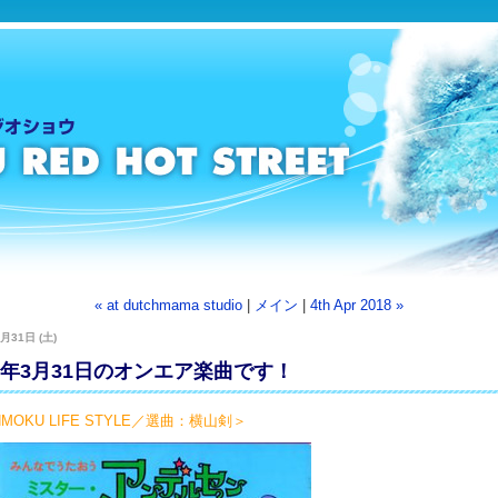
« at dutchmama studio
|
メイン
|
4th Apr 2018 »
月31日 (土)
18年3月31日のオンエア楽曲です！
MOKU LIFE STYLE／選曲：横山剣＞