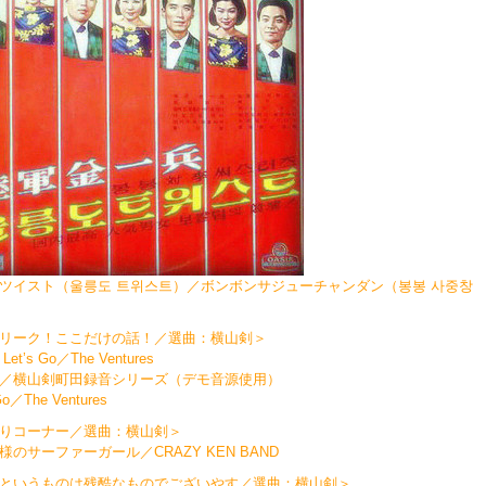
ツイスト（울릉도 트위스트）／ボンボンサジューチャンダン（봉봉 사중창
단）
リーク！ここだけの話！／選曲：横山剣＞
et’s Go／The Ventures
／横山剣町田録音シリーズ（デモ音源使用）
 Go／The Ventures
りコーナー／選曲：横山剣＞
様のサーファーガール／CRAZY KEN BAND
というものは残酷なものでございやす／選曲：横山剣＞