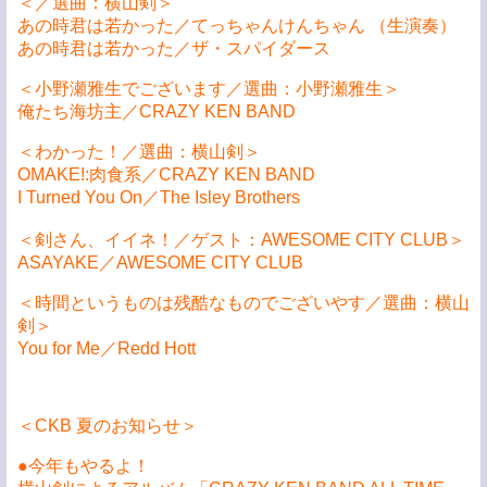
＜／選曲：横山剣＞
あの時君は若かった／てっちゃんけんちゃん （生演奏）
あの時君は若かった／ザ・スパイダース
＜小野瀬雅生でございます／選曲：小野瀬雅生＞
俺たち海坊主／CRAZY KEN BAND
＜わかった！／選曲：横山剣＞
OMAKE!:肉食系／CRAZY KEN BAND
I Turned You On／The Isley Brothers
＜剣さん、イイネ！／ゲスト：AWESOME CITY CLUB＞
ASAYAKE／AWESOME CITY CLUB
＜時間というものは残酷なものでございやす／選曲：横山
剣＞
You for Me／Redd Hott
＜CKB 夏のお知らせ＞
●今年もやるよ！