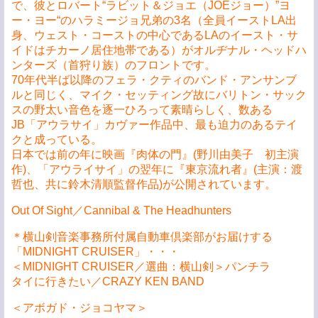
で、彼とロバート“ラビット＆ジョエ（JOEジョー）”ヨ
ー・ヨー“のハラミージョ兄弟の3名（全員イーストLA出
身、ウェスト・コーストの中心であるLAのイースト・サ
イドはチカーノ居住地帯である）がオルヂナル・ヘッドハ
ンターズ（首狩り族）のフロントです。
70年代半ば以降のフェラ・クティのバンド・アンサンブ
ルと同じく、マイク・セッティング故にバリトン・サック
スの野太い音色を逐一ひろって素晴らしく、数ある
JB「アウラサイ」カヴァー作品中、最も迫力のあるテイ
クと成っている。
日本では前の年に映画『肉体の門』(野川由美子 初主演
作)、「アウライサイ」の翌年に『東京流れ者』(主演：渡
哲也、共に鈴木清順監督作品)が公開されています。
Out Of Sight／Cannibal & The Headhunters
＊横山剣音楽事務所付属自動車倶楽部がお届けする
「MIDNIGHT CRUISER」・・・
＜MIDNIGHT CRUISER／選曲：横山剣＞パンチラ
タイに行きたい／CRAZY KEN BAND
＜アボガド・ジョコヤマ＞