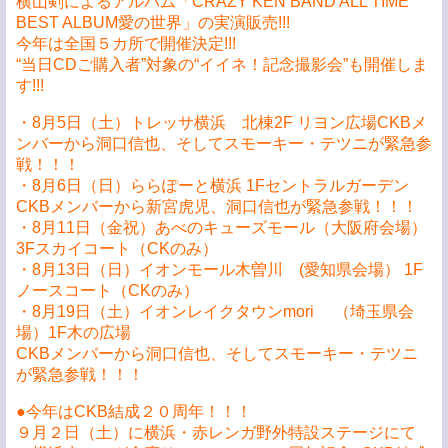
横山剣によるアルバム「CRAZY KEN BAND ALL TIME
BEST ALBUM愛の世界」の実演販売!!!
今年は全国５カ所で開催決定!!!
“当日CDご購入者”対象の“イイネ！記念撮影会”も開催しま
す!!!
・8月5日（土）トレッサ横浜 北棟2F リヨン広場CKBメ
ンバーから洞口信也、そしてスモーキー・テツニが緊急参
戦！！！
・8月6日（日）ららぽーと横浜 1Fセントラルガーデン
CKBメンバーから新宮虎児、洞口信也が緊急参戦！！！
・8月11日（金祝）あべのキューズモール（大阪府会場）
3Fスカイコート（CKのみ）
・8月13日（日）イオンモール木曽川 (愛知県会場） 1F
ノースコート（CKのみ）
・8月19日（土）イオンレイクタウンmori （埼玉県会
場）1F木の広場
CKBメンバーから洞口信也、そしてスモーキー・テツニ
が緊急参戦！！！
●今年はCKB結成２０周年！！！
９月２日（土）に横浜・赤レンガ野外特設ステージにて