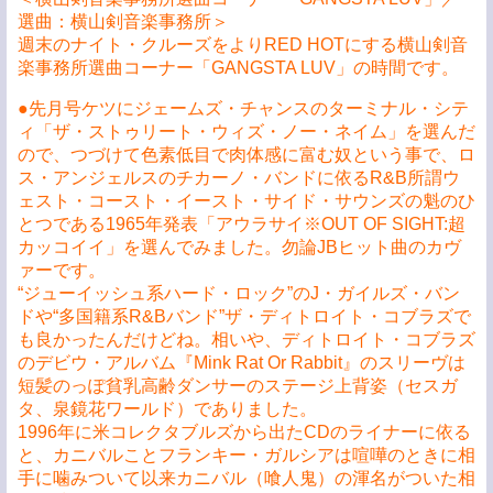
選曲：横山剣音楽事務所＞
週末のナイト・クルーズをよりRED HOTにする横山剣音
楽事務所選曲コーナー「GANGSTA LUV」の時間です。
●先月号ケツにジェームズ・チャンスのターミナル・シテ
ィ「ザ・ストゥリート・ウィズ・ノー・ネイム」を選んだ
ので、つづけて色素低目で肉体感に富む奴という事で、ロ
ス・アンジェルスのチカーノ・バンドに依るR&B所謂ウ
ェスト・コースト・イースト・サイド・サウンズの魁のひ
とつである1965年発表「アウラサイ※OUT OF SIGHT:超
カッコイイ」を選んでみました。勿論JBヒット曲のカヴ
ァーです。
“ジューイッシュ系ハード・ロック”のJ・ガイルズ・バン
ドや“多国籍系R&Bバンド”ザ・ディトロイト・コブラズで
も良かったんだけどね。相いや、ディトロイト・コブラズ
のデビウ・アルバム『Mink Rat Or Rabbit』のスリーヴは
短髪のっぽ貧乳高齢ダンサーのステージ上背姿（セスガ
タ、泉鏡花ワールド）でありました。
1996年に米コレクタブルズから出たCDのライナーに依る
と、カニバルことフランキー・ガルシアは喧嘩のときに相
手に噛みついて以来カニバル（喰人鬼）の渾名がついた相