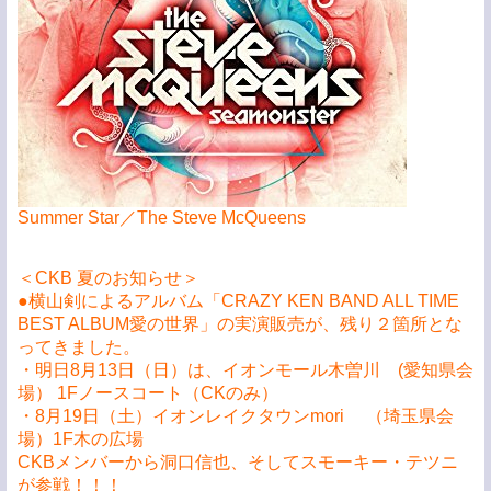
Summer Star／The Steve McQueens
＜CKB 夏のお知らせ＞
●横山剣によるアルバム「CRAZY KEN BAND ALL TIME
BEST ALBUM愛の世界」の実演販売が、残り２箇所とな
ってきました。
・明日8月13日（日）は、イオンモール木曽川 (愛知県会
場） 1Fノースコート（CKのみ）
・8月19日（土）イオンレイクタウンmori （埼玉県会
場）1F木の広場
CKBメンバーから洞口信也、そしてスモーキー・テツニ
が参戦！！！