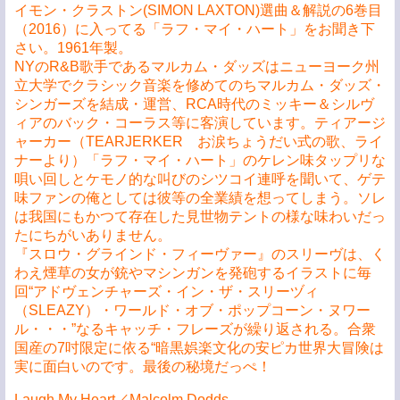
イモン・クラストン(SIMON LAXTON)選曲＆解説の6巻目
（2016）に入ってる「ラフ・マイ・ハート」をお聞き下
さい。1961年製。
NYのR&B歌手であるマルカム・ダッズはニューヨーク州
立大学でクラシック音楽を修めてのちマルカム・ダッズ・
シンガーズを結成・運営、RCA時代のミッキー＆シルヴ
ィアのバック・コーラス等に客演しています。ティアージ
ャーカー（TEARJERKER お涙ちょうだい式の歌、ライ
ナーより）「ラフ・マイ・ハート」のケレン味タップリな
唄い回しとケモノ的な叫びのシツコイ連呼を聞いて、ゲテ
味ファンの俺としては彼等の全業績を想ってしまう。ソレ
は我国にもかつて存在した見世物テントの様な味わいだっ
たにちがいありません。
『スロウ・グラインド・フィーヴァー』のスリーヴは、く
わえ煙草の女が銃やマシンガンを発砲するイラストに毎
回“アドヴェンチャーズ・イン・ザ・スリーヅィ
（SLEAZY）・ワールド・オブ・ポップコーン・ヌワー
ル・・・”なるキャッチ・フレーズが繰り返される。合衆
国産の7吋限定に依る“暗黒娯楽文化の安ピカ世界大冒険は
実に面白いのです。最後の秘境だっぺ！
Laugh My Heart／Malcolm Dodds