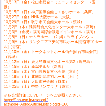
10月13日（金）松山市総合コミュニティセンター（愛
媛）
10月15日（日）神戸国際会館こくさいホール（兵庫）
10月27日（金）NHK大阪ホール（大阪）
10月29日（日）取手市民会館大ホール（茨城）
11月2日（木）延岡総合文化センター大ホール（宮崎）
11月3日（金祝）福岡国際会議場メインホール（福岡）
11月5日（日）ナムラホール（沖縄）※ライブハウス
11月9日（木）リンクモア平安閣市民ホール[青森市民ホー
ル]（青森）
11月10日（金）トークネットホール仙台[仙台市民会館]
（宮城）
11月12日（日）鹿児島市民文化ホール第2（鹿児島）
11月15日（水）新潟テルサ（新潟）
11月16日（木）富山県教育文化会館（富山）
11月18日（土）北國新聞赤羽ホール（石川）
11月19日（日）太田市民会館（群馬）
11月25日（土）中野サンプラザ（東京）
※各会場詳細はLIVEページをご参照ください。
https://finn-asp.jp/user.cgi?
actmode=AblogArticleList&blogid=168