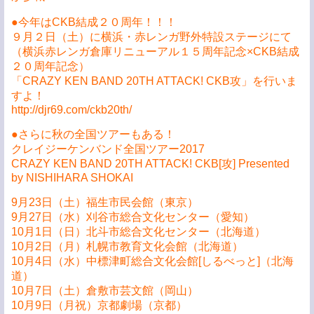
●今年はCKB結成２０周年！！！
９月２日（土）に横浜・赤レンガ野外特設ステージにて
（横浜赤レンガ倉庫リニューアル１５周年記念×CKB結成
２０周年記念）
「CRAZY KEN BAND 20TH ATTACK! CKB攻」を行いま
すよ！
http://djr69.com/ckb20th/
●さらに秋の全国ツアーもある！
クレイジーケンバンド全国ツアー2017
CRAZY KEN BAND 20TH ATTACK! CKB[攻] Presented
by NISHIHARA SHOKAI
9月23日（土）福生市民会館（東京）
9月27日（水）刈谷市総合文化センター（愛知）
10月1日（日）北斗市総合文化センター（北海道）
10月2日（月）札幌市教育文化会館（北海道）
10月4日（水）中標津町総合文化会館[しるべっと]（北海
道）
10月7日（土）倉敷市芸文館（岡山）
10月9日（月祝）京都劇場（京都）