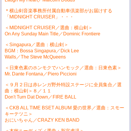
＊横山剣音楽事務所付属自動車倶楽部がお届けする
「MIDNIGHT CRUISER」・・・
＜MIDNIGHT CRUISER／選曲：横山剣＞
On Any Sunday Main Title／Dominic Frontiere
＜Singapura／選曲：横山剣＞
BGM：Bossa Singapura／Dick Lee
Walls／The Steve McQueens
＜日東色素のホンモクでハンモック／選曲：日東色素＞
Mr. Dante Fontana／Piero Piccioni
＜９月２日は赤レンガ野外特設ステージに全員集合／選
曲：横山剣＞８／１１
Don't Turn Dat Down／FIRE BALL
＜CKB ALL TIME BSET ALBUM 愛の世界／選曲：スモー
キーテツニ＞
おにいちゃん／CRAZY KEN BAND
＜本牧ルーディズ／選曲：新宮虎児＞