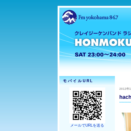
モバイルURL
2012年1
hac
メールでURLを送る