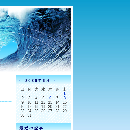
«
»
2026年8月
日
月
火
水
木
金
土
1
2
3
4
5
6
7
8
9
10
11
12
13
14
15
16
17
18
19
20
21
22
23
24
25
26
27
28
29
30
31
最近の記事