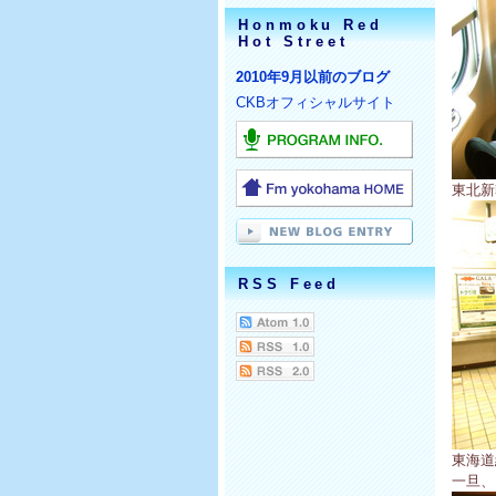
Honmoku Red
Hot Street
2010年9月以前のブログ
CKBオフィシャルサイト
東北新
RSS Feed
東海道
一旦、