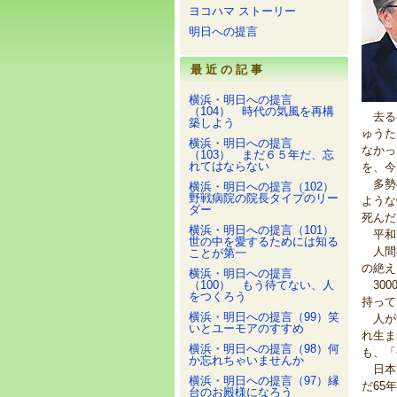
ヨコハマ ストーリー
明日への提言
最近の記事
横浜・明日への提言
（104） 時代の気風を再構
去る8
築しよう
ゅうた
横浜・明日への提言
なかっ
（103） まだ６５年だ、忘
れてはならない
を、今
多勢の
横浜・明日への提言（102）
野戦病院の院長タイプのリー
ような
ダー
死んだ
横浜・明日への提言（101）
平和
世の中を愛するためには知る
人間社
ことが第一
の絶え
横浜・明日への提言
（100） もう待てない、人
300
をつくろう
持って
横浜・明日への提言（99）笑
人が集
いとユーモアのすすめ
れ生ま
横浜・明日への提言（98）何
も、「
か忘れちゃいませんか
日本で
横浜・明日への提言（97）縁
だ65
台のお殿様になろう