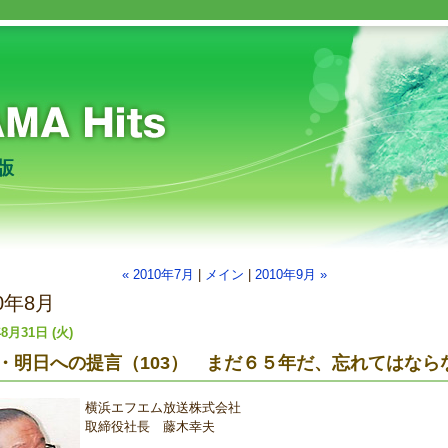
« 2010年7月
|
メイン
|
2010年9月 »
10年8月
年8月31日 (火)
・明日への提言（103） まだ６５年だ、忘れてはなら
横浜エフエム放送株式会社
取締役社長 藤木幸夫