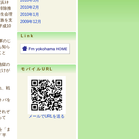
2010年3月
浜ｽﾀ
2010年2月
排除推
更生会理
2010年1月
家族を支
2009年12月
成10
Link
軍のじ
も知ら
こと
地獄の
モバイルURL
だけが
れ、戦
トバを
それぞ
メールでURLを送る
って
を「ま
「平