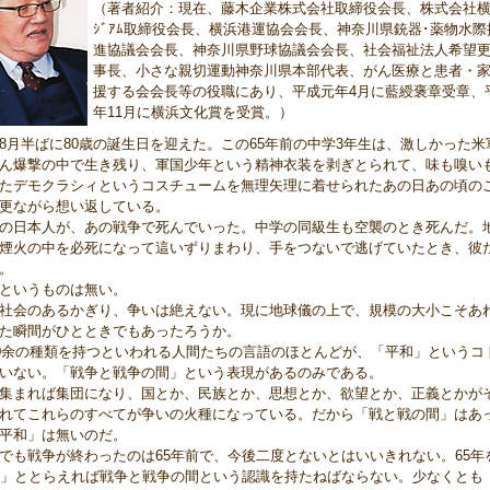
（著者紹介：現在、藤木企業株式会社取締役会長、株式会社横
ｼﾞｱﾑ取締役会長、横浜港運協会会長、神奈川県銃器･薬物水際
進協議会会長、神奈川県野球協議会会長、社会福祉法人希望
事長、小さな親切運動神奈川県本部代表、がん医療と患者・
援する会会長等の役職にあり、平成元年4月に藍綬褒章受章、平
年11月に横浜文化賞を受賞。）
月半ばに80歳の誕生日を迎えた。この65年前の中学3年生は、激しかった米
ん爆撃の中で生き残り、軍国少年という精神衣装を剥ぎとられて、味も嗅い
たデモクラシィというコスチュームを無理矢理に着せられたあの日あの頃の
更ながら想い返している。
日本人が、あの戦争で死んでいった。中学の同級生も空襲のとき死んだ。
煙火の中を必死になって這いずりまわり、手をつないで逃げていたとき、彼
。
というものは無い。
会のあるかぎり、争いは絶えない。現に地球儀の上で、規模の大小こそあ
た瞬間がひとときでもあったろうか。
0余の種類を持つといわれる人間たちの言語のほとんどが、「平和」というコ
いない。「戦争と戦争の間」という表現があるのみである。
まれば集団になり、国とか、民族とか、思想とか、欲望とか、正義とかが
れてこれらのすべてが争いの火種になっている。だから「戦と戦の間」はあ
平和」は無いのだ。
も戦争が終わったのは65年前で、今後二度とないとはいいきれない。65年
年」ととらえれば戦争と戦争の間という認識を持たねばならない。少なくとも