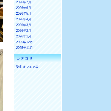
2026年7月
2026年6月
2026年5月
2026年4月
2026年3月
2026年2月
2026年1月
2025年12月
2025年11月
カテゴリ
楽曲オンエア表