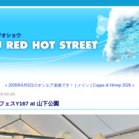
« 2026年6月6日のオンエア楽曲です！
|
メイン
|
Coppa di Himeji 2026 »
月 8日 (月)
フェスY167 at 山下公園