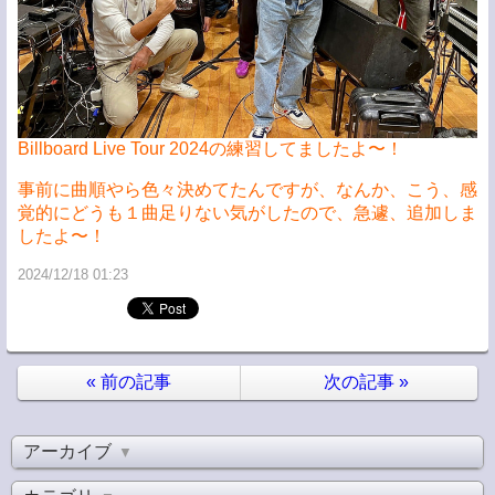
Billboard Live Tour 2024
の練習してましたよ〜！
事前に曲順やら色々決めてたんですが、なんか、こう、感
覚的にどうも１曲足りない気がしたので、急遽、追加しま
したよ〜！
2024/12/18 01:23
«
前の記事
次の記事
»
アーカイブ
▼