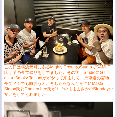
この日は横浜元町にあるMighty CrownのStudioでSAMI-T
氏と某のダブ録りをしてました。その後、StudioにGT
a.k.a. Smoky Tetsuniががやって来まして、馬車道の宮地
亭でメシでも喰おうと。そしたらなんとそこにMasta
Simon氏とChozen Lee氏が！そのまままさかのBirthdayお
祝いをしてくれました！