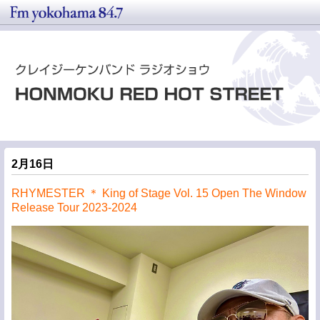
2月16日
RHYMESTER ＊ King of Stage Vol. 15 Open The Window
Release Tour 2023-2024