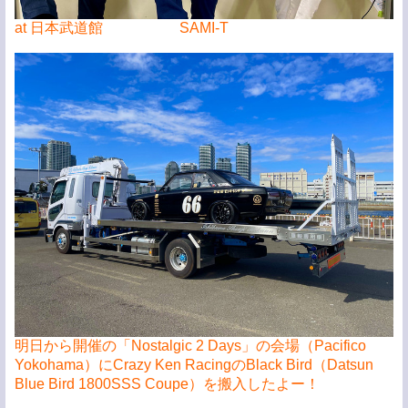
at 日本武道館 SAMI-T
明日から開催の「Nostalgic 2 Days」の会場（Pacifico
Yokohama）にCrazy Ken RacingのBlack Bird（Datsun
Blue Bird 1800SSS Coupe）を搬入したよー！